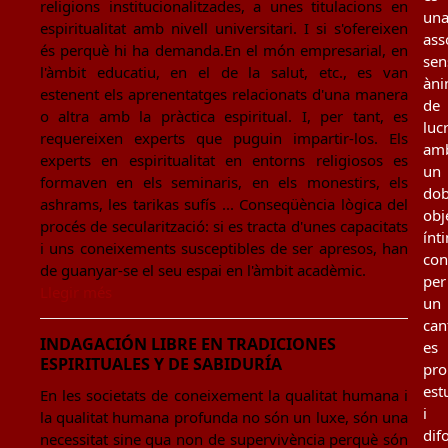
religions institucionalitzades, a unes titulacions en
un
espiritualitat amb nivell universitari. I si s'ofereixen
ass
és perquè hi ha demanda.En el món empresarial, en
sen
l'àmbit educatiu, en el de la salut, etc., es van
àn
estenent els aprenentatges relacionats d'una manera
de
o altra amb la pràctica espiritual. I, per tant, es
luc
requereixen experts que puguin impartir-los. Els
am
experts en espiritualitat en entorns religiosos es
un
formaven en els seminaris, en els monestirs, els
dob
ashrams, les tarikas sufís ... Conseqüència lògica del
obj
procés de secularització: si es tracta d'unes capacitats
ínt
i uns coneixements susceptibles de ser apresos, han
con
de guanyar-se el seu espai en l'àmbit acadèmic.
per
Llegir més
un
can
INDAGACIÓN LIBRE EN TRADICIONES
es
ESPIRITUALES Y DE SABIDURÍA
pro
est
En les societats de coneixement la qualitat humana i
i
la qualitat humana profunda no són un luxe, són una
dif
necessitat sine qua non de supervivència perquè són