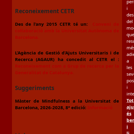
per
i
Reconeixement CETR
des
del
Des de l’any 2015 CETR té un:
Conveni de
mo
col·laboració amb la Universitat Autònoma de
qu
Barcelona.
resu
mé
L’Agència de Gestió d’Ajuts Universitaris i de
adi
Recerca (AGAUR) ha concedit al CETR el :
a
Reconeixement com a Grup de recerca per la
les
Generalitat de Catalunya.
sev
pos
i
Suggeriments
int
Tot
Màster de Mindfulness a la Universitat de
aju
Barcelona, 2026-2028, 8ª edició:
Informació
és
be
i
li