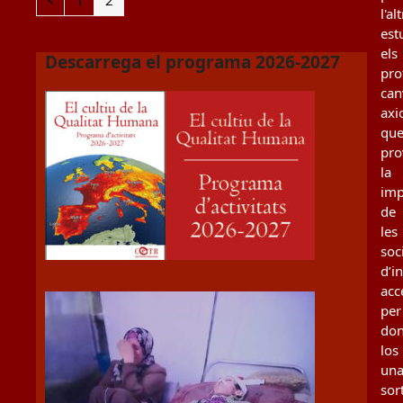
1
2
l'al
est
els
Descarrega el programa 2026-2027
pro
can
axi
qu
pro
la
imp
de
les
soc
d’i
acc
per
don
los
un
sor