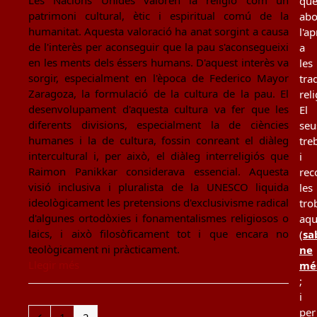
Les Nacions Unides valoren la religió com un
qu
patrimoni cultural, ètic i espiritual comú de la
ab
humanitat. Aquesta valoració ha anat sorgint a causa
l'a
de l'interès per aconseguir que la pau s'aconsegueixi
a
en les ments dels éssers humans. D'aquest interès va
les
sorgir, especialment en l'època de Federico Mayor
tra
Zaragoza, la formulació de la cultura de la pau. El
rel
desenvolupament d'aquesta cultura va fer que les
El
diferents divisions, especialment la de ciències
seu
humanes i la de cultura, fossin conreant el diàleg
tre
intercultural i, per això, el diàleg interreligiós que
i
Raimon Panikkar considerava essencial. Aquesta
rec
visió inclusiva i pluralista de la UNESCO liquida
les
ideològicament les pretensions d'exclusivisme radical
tro
d'algunes ortodòxies i fonamentalismes religiosos o
aqu
laics, i això filosòficament tot i que encara no
(
sa
teològicament ni pràcticament.
ne
Llegir més
mé
;
i
per
Previous
Page
Page