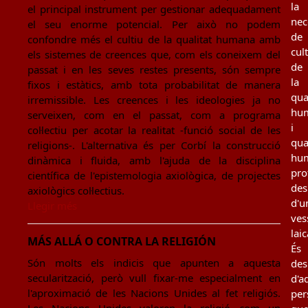
la
el principal instrument per gestionar adequadament
nec
el seu enorme potencial. Per això no podem
de
confondre més el cultiu de la qualitat humana amb
cul
els sistemes de creences que, com els coneixem del
de
passat i en les seves restes presents, són sempre
la
fixos i estàtics, amb tota probabilitat de manera
qua
irremissible. Les creences i les ideologies ja no
hu
serveixen, com en el passat, com a programa
i
col·lectiu per acotar la realitat -funció social de les
qua
religions-. L'alternativa és per Corbí la construcció
hu
dinàmica i fluida, amb l'ajuda de la disciplina
pro
científica de l'epistemologia axiològica, de projectes
des
axiològics col·lectius.
d'u
Llegir més
ves
laic
MÁS ALLÁ O CONTRA LA RELIGIÓN
És
Són molts els indicis que apunten a aquesta
des
secularització, però vull fixar-me especialment en
d'a
l'aproximació de les Nacions Unides al fet religiós.
per