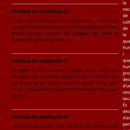
la
nec
Pràctica de meditació 23
de
Asida a un hilo delgado o a uno grueso... ... lo mismo
cul
da que un ave esté asida a un hilo delgado que a uno
de
grueso porque, aunque sea delgado, tan asida se
la
estará a él como al grueso, en…
qua
Llegir més
hu
i
qua
Pràctica de meditació 17
hu
El Regne és com un tresor amagat en un camp que
pro
produeix una immensa alegria en qui el troba. I ven
des
tot el que té per poder comprar aquell camp. (Mc.
d'u
13,44...) Síntesi del propòsit: Comprendre fins a quin
ves
punt…
laic
Llegir més
És
des
Pràctica de meditació 24
d'a
per
Ell és l’ésser de tota cosa. Tot és en Ell L’atenció més