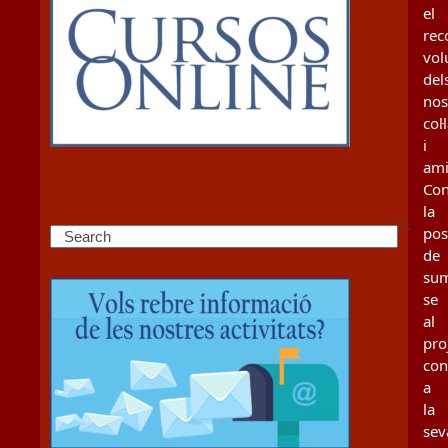
el
rec
vol
del
nos
col
i
ami
Con
la
poss
Search
de
sum
se
al
pro
con
a
la
sev