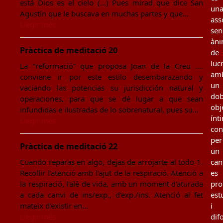
está Dios es el cielo (...) Pues mirad que dice San
un
Agustín que le buscava en muchas partes y que…
ass
Llegir més
sen
àn
Pràctica de meditació 20
de
luc
La “reformació” que proposa Joan de la Creu ....
am
conviene ir por este estilo desembarazando y
un
vaciando las potencias su jurisdicción natural y
dob
operaciones, para que se dé lugar a que sean
obj
infundidas e ilustradas de lo sobrenatural, pues su…
ínt
Llegir més
con
per
Pràctica de meditació 22
un
Cuando reparas en algo, dejas de arrojarte al todo 1.
can
Recollir l'atenció amb l'ajut de la respiració. Atenció a
es
la respiració, l'alè de vida, amb un moment d'aturada
pro
a cada canvi de ins/exp., d'exp./ins. Atenció al fet
est
mateix d’existir en…
i
Llegir més
dif