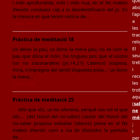
qu
i més aprofundida, més i més nua, en el fet mateix
ab
d’existir condueix cap a la desidentificació del jo. En
l'a
la mesura en que tenim notícia de…
a
Llegir més
les
tra
Pràctica de meditació 18
rel
El
Us deixo la pau, us dono la meva pau; no és com la
seu
pau que dóna el món. No tingueu por, que el vostre
tre
cor no s'acovardeixi (Jn.14,27) L'atenció sospesa,
i
mira, s'impregna del sentit d'aquesta pista...: us dono
rec
la meva…
les
Llegir més
tro
aqu
Pràctica de meditació 25
(
sa
Allò que sóc, us ho ofereixo, perquè sou tot el que
ne
sóc... (del Núvol del no-saber) L’autor del Núvol del
mé
no-saber proposa treballar l’atenció plena en el fet
;
mateix d’existir com a via de dissoldre la pantalla
i
de…
per