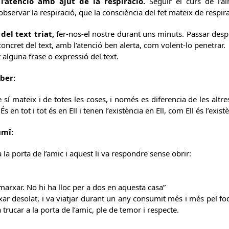
l’atenció amb ajut de la respiració.
Seguir el curs de l’ai
ervar la respiració, que la consciència del fet mateix de respir
del text triat,
fer-nos-el nostre durant uns minuts. Passar despré
concret del text, amb l’atenció ben alerta, com volent-lo penetrar.
alguna frase o expressió del text.
ber:
de sí mateix i de totes les coses, i només es diferencia de les altre
És en tot i tot és en Ell i tenen l’existència en Ell, com Ell és l’exist
ûmî:
 la porta de l’amic i aquest li va respondre sense obrir:
marxar. No hi ha lloc per a dos en aquesta casa”
r desolat, i va viatjar durant un any consumit més i més pel foc 
a trucar a la porta de l’amic, ple de temor i respecte.