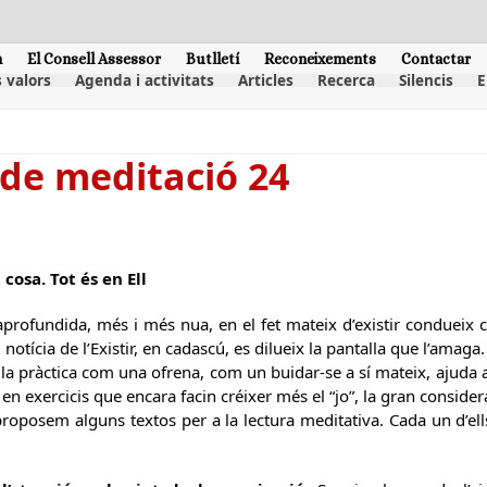
m
El Consell Assessor
Butlletí
Reconeixements
Contactar
 valors
Agenda i activitats
Articles
Recerca
Silencis
E
 de meditació 24
a cosa. Tot és en Ell
profundida, més i més nua, en el fet mateix d’existir condueix ca
otícia de l’Existir, en cadascú, es dilueix la pantalla que l’amaga.
la pràctica com una ofrena, com un buidar-se a sí mateix, ajuda 
 en exercicis que encara facin créixer més el “jo”, la gran conside
roposem alguns textos per a la lectura meditativa. Cada un d’ells