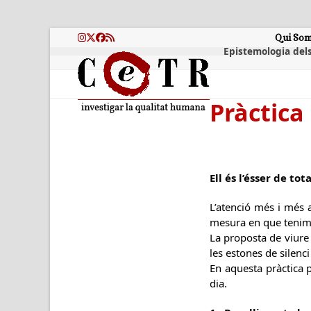
Skip
to
content
Qui So
Instagram
Twitter
Facebook
RSS
Epistemologia dels
Pràctica
Ell és l’ésser de tot
L’atenció més i més a
mesura en que tenim n
La proposta de viure 
les estones de silenci
En aquesta pràctica p
dia.