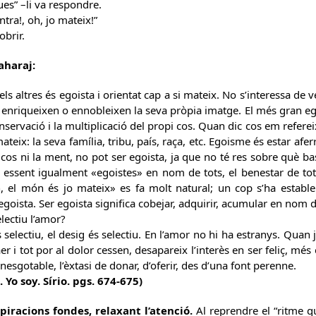
ues” –li va respondre.
entra!, oh, jo mateix!”
obrir.
aharaj:
els altres és egoista i orientat cap a si mateix. No s’interessa de v
enriqueixen o ennobleixen la seva pròpia imatge. El més gran e
onservació i la multiplicació del propi cos. Quan dic cos em referei
teix: la seva família, tribu, país, raça, etc. Egoisme és estar afe
 cos ni la ment, no pot ser egoista, ja que no té res sobre què b
essent igualment «egoistes» en nom de tots, el benestar de tots
, el món és jo mateix» es fa molt natural; un cop s’ha establer
goista. Ser egoista significa cobejar, adquirir, acumular en nom de 
electiu l’amor?
 selectiu, el desig és selectiu. En l’amor no hi ha estranys. Quan j
er i tot por al dolor cessen, desapareix l’interès en ser feliç, més en
inesgotable, l’èxtasi de donar, d’oferir, des d’una font perenne.
 Yo soy. Sírio. pgs. 674-675)
piracions fondes, relaxant l’atenció.
Al reprendre el “ritme q