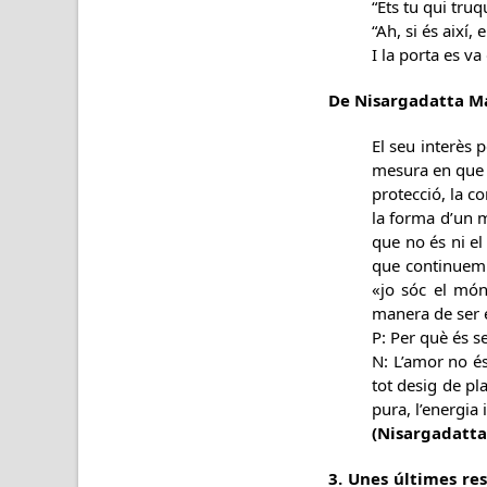
“Ets tu qui truq
“Ah, si és així, 
I la porta es va 
De Nisargadatta M
El seu interès p
mesura en que 
protecció, la c
la forma d’un ma
que no és ni el
que continuem 
«jo sóc el món
manera de ser e
P: Per què és s
N: L’amor no és
tot desig de pla
pura, l’energia 
(Nisargadatta.
3. Unes últimes res