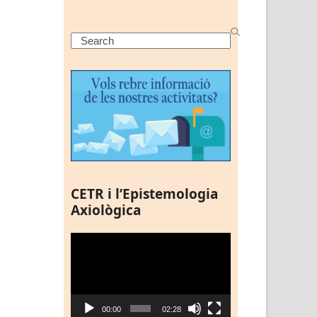
Search
CETR i l’Epistemologia
Axiològica
Reproductor
de
vídeo
00:00
02:28