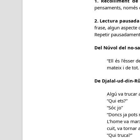
1. Recolliment de 
pensaments, només obs
2. Lectura pausada 
frase, algun aspecte 
Repetir pausadament 
Del Núvol del no-sa
“Ell és l’ésser 
mateix i de tot. 
De Djalal-ud-din-R
Algú va trucar a
“Qui ets?”
“Sóc jo”
“Doncs ja pots 
L’home va marxa
cuit, va tornar 
“Qui truca?”