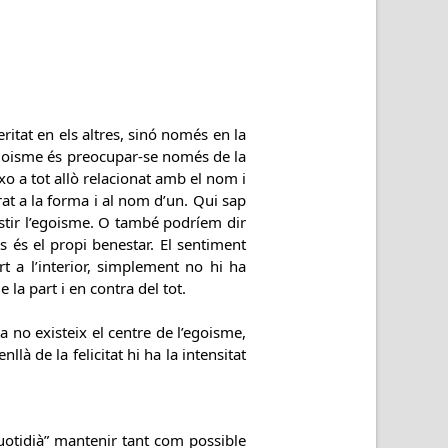
eritat en els altres, sinó només en la
goisme és preocupar-se només de la
xo a tot allò relacionat amb el nom i
rrat a la forma i al nom d’un. Qui sap
astir l’egoisme. O també podríem dir
 és el propi benestar. El sentiment
t a l’interior, simplement no hi ha
la part i en contra del tot.
a no existeix el centre de l’egoisme,
llà de la felicitat hi ha la intensitat
uotidià” mantenir tant com possible