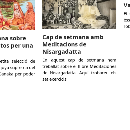
Va
Et
és
l’o
Cap de setmana amb
ana sobre
Meditacions de
xtos per una
Nisargadatta
En aquest cap de setmana hem
tita selecció de
treballat sobre el llibre Meditaciones
a joya suprema del
de Nisargadatta. Aquí trobareu els
 Sanaka per poder
set exercicis.