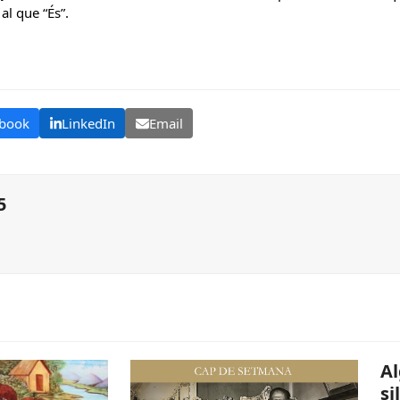
 al que “És”.
book
LinkedIn
Email
5
Al
si