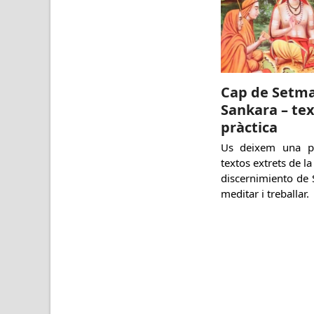
Cap de Setm
Sankara – te
pràctica
Us deixem una pe
textos extrets de l
discernimiento de
meditar i treballar.