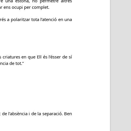
re una estona, no permetre altres
ar ens ocupi per complet.
s a polaritzar tota l’atenció en una
s criatures en que Ell és l’ésser de sí
ència de tot.”
de l’absència i de la separació. Ben