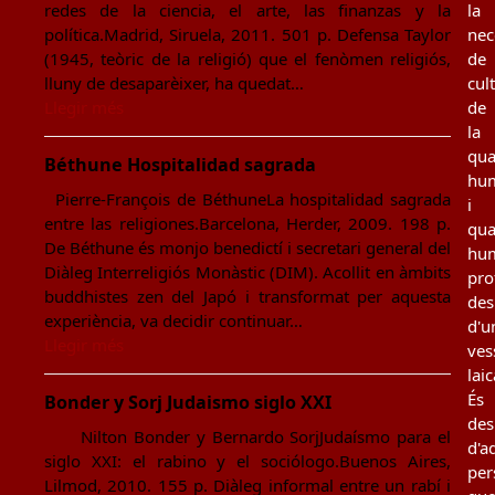
redes de la ciencia, el arte, las finanzas y la
la
política.Madrid, Siruela, 2011. 501 p. Defensa Taylor
nec
(1945, teòric de la religió) que el fenòmen religiós,
de
lluny de desaparèixer, ha quedat…
cul
Llegir més
de
la
qua
Béthune Hospitalidad sagrada
hu
Pierre-François de BéthuneLa hospitalidad sagrada
i
entre las religiones.Barcelona, Herder, 2009. 198 p.
qua
De Béthune és monjo benedictí i secretari general del
hu
Diàleg Interreligiós Monàstic (DIM). Acollit en àmbits
pro
buddhistes zen del Japó i transformat per aquesta
des
experiència, va decidir continuar…
d'u
Llegir més
ves
laic
És
Bonder y Sorj Judaismo siglo XXI
des
Nilton Bonder y Bernardo SorjJudaísmo para el
d'a
siglo XXI: el rabino y el sociólogo.Buenos Aires,
per
Lilmod, 2010. 155 p. Diàleg informal entre un rabí i