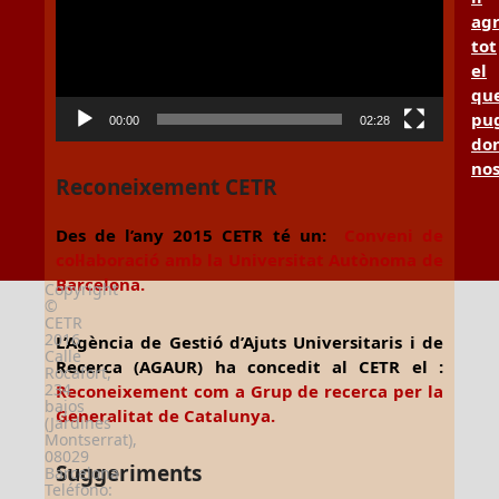
ag
tot
el
qu
pu
00:00
02:28
don
no
Reconeixement CETR
Des de l’any 2015 CETR té un:
Conveni de
col·laboració amb la Universitat Autònoma de
Barcelona.
Copyright
©
CETR
2016
L’Agència de Gestió d’Ajuts Universitaris i de
Calle
Recerca (AGAUR) ha concedit al CETR el :
Rocafort,
234
Reconeixement com a Grup de recerca per la
bajos
Generalitat de Catalunya.
(Jardines
Montserrat),
08029
Suggeriments
Barcelona
Teléfono: