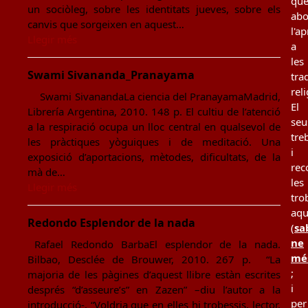
qu
un sociòleg, sobre les identitats jueves, sobre els
ab
canvis que sorgeixen en aquest…
l'a
Llegir més
a
les
Swami Sivananda_Pranayama
tra
rel
Swami SivanandaLa ciencia del PranayamaMadrid,
El
Librería Argentina, 2010. 148 p. El cultiu de l’atenció
seu
a la respiració ocupa un lloc central en qualsevol de
tre
les pràctiques yòguiques i de meditació. Una
i
exposició d’aportacions, mètodes, dificultats, de la
rec
mà de…
les
Llegir més
tro
aqu
Redondo Esplendor de la nada
(
sa
ne
Rafael Redondo BarbaEl esplendor de la nada.
mé
Bilbao, Desclée de Brouwer, 2010. 267 p. “La
;
majoria de les pàgines d’aquest llibre estàn escrites
i
després “d’asseure’s” en Zazen” –diu l’autor a la
per
introducció-. “Voldria que en elles hi trobessis, lector,