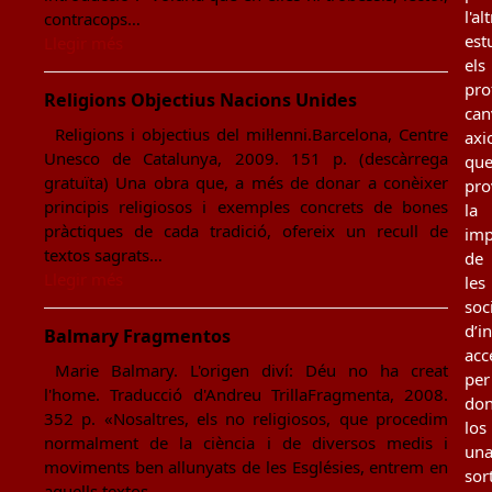
l'al
contracops…
est
Llegir més
els
pro
Religions Objectius Nacions Unides
can
Religions i objectius del mil·lenni.Barcelona, Centre
axi
Unesco de Catalunya, 2009. 151 p. (descàrrega
qu
gratuïta) Una obra que, a més de donar a conèixer
pro
principis religiosos i exemples concrets de bones
la
pràctiques de cada tradició, ofereix un recull de
imp
textos sagrats…
de
Llegir més
les
soc
d’i
Balmary Fragmentos
acc
Marie Balmary. L'origen diví: Déu no ha creat
per
l'home. Traducció d'Andreu TrillaFragmenta, 2008.
don
352 p. «Nosaltres, els no religiosos, que procedim
los
normalment de la ciència i de diversos medis i
un
moviments ben allunyats de les Esglésies, entrem en
sor
aquells textos…