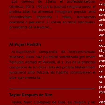
Los cuentos de Eliahu el profetaBarcelona:
un
Obelisco, 2010. 190 p.A la tradició religiosa jueva, el
ass
profeta Elies ha alimentat l'imaginari popular amb
sen
innombrables llegendes i relats, transmesos
àn
oralment o per escrit. El volum en recull trenta-dos,
de
procedents de la tradició…
luc
Llegir més
am
un
Al-Bujari Hadiths
dob
obj
Al-BujariSahih: compendio de hadicesGranada:
ínt
Madrasa, 2008. 542 p.L'edició sintetitzada (pel Imam
con
Zainudin Ahmad az-Zubaidi, al s. XV) de la principal
per
compilació de les dites i fets del profeta Muhàmmad.
un
Juntament amb l'Alcorà, els hadiths constitueixen el
can
pilar que orienta la…
es
Llegir més
pro
est
Taylor Después de Dios
i
Taylor, Marc C.Después de Dios. La religión y las
dif