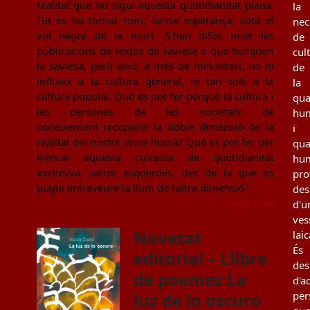
realitat que no sigui aquesta quotidianitat plana.
la
Tot es ha tornat rom, sense esperança, sota el
nec
vol negre de la mort. S'han difós molt les
de
publicacions de textos de saviesa o que busquen
cul
la saviesa, però això, a més de minoritari, no hi
de
influeix a la cultura general, ni tan sols a la
la
cultura popular. Què es pot fer perquè la cultura i
qua
les persones de les societats de
hu
coneixement recuperin la doble dimensió de la
i
realitat del nostre viure humà? Què es pot fer per
qua
trencar aquesta cuirassa de quotidianitat
hu
exclusiva, sense esquerdes, des de la que es
pro
pugui entreveure la llum de l'altra dimensió?
des
Llegir més
d'u
ves
Novetat
laic
És
editorial – Llibre
des
de poemes La
d'a
luz de lo oscuro
per