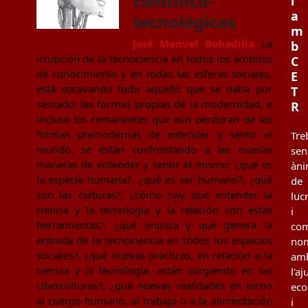
científico-
i
a
tecnológicas
m
José Manuel Bobadilla
La
b
irrupción de la tecnociencia en todos los ámbitos
C
de conocimiento y en todas las esferas sociales,
E
está socavando todo aquello que se daba por
T
sentado; las formas propias de la modernidad, e
R
incluso los remanentes que aún perduran de las
formas premodernas de entender y sentir el
Tre
mundo, se están confrontando a las nuevas
sen
maneras de entender y sentir el mismo: ¿qué es
àn
la especie humana?, ¿qué es ser humano?, ¿qué
de
son las culturas?, ¿cómo hay que entender la
luc
ciencia y la tecnología y la relación con estas
i
herramientas?, ¿qué implica y qué genera la
co
entrada de la tecnociencia en todos los espacios
no
sociales?, ¿qué nuevas prácticas, en relación a la
am
ciencia y la tecnología, están surgiendo en las
l'aj
ciberculturas?, ¿qué nuevas realidades en torno
ec
al cuerpo humano, al trabajo o a la alimentación
i