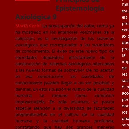
l'al
Epistemología
est
Axiológica 9
els
pro
Marià Corbí
La preocupación del autor, como ya
can
ha mostrado en los anteriores volúmenes de la
axi
colección, es la investigación de los sistemas
qu
axiológicos que corresponden a las sociedades
pro
de conocimiento. El éxito de este nuevo tipo de
la
sociedades dependerá directamente de la
imp
construcción de sistemas axiológicos adecuados
de
a las nuevas formas de sobrevivir. De no acertar
les
en esa construcción, las sociedades de
soc
conocimiento pueden llegar a no ser posibles y
d’i
dañinas. En esta situación el cultivo de la cualidad
acc
humana se impone como condición
per
imprescindible. En este volumen, se presta
don
especial atención a la diversidad de facultades
los
preponderantes en el cultivo de la cualidad
un
humana y la cualidad humana profunda,
sor
constatando que hay dos grandes maneras