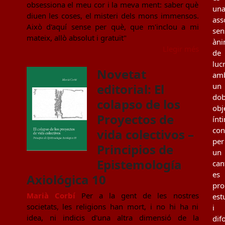
obsessiona el meu cor i la meva ment: saber què
un
diuen les coses, el misteri dels mons immensos.
ass
Això d'aquí sense per què, que m'inclou a mi
sen
mateix, allò absolut i gratuït"
àn
Llegir més
de
luc
Novetat
am
editorial: El
un
dob
colapso de los
obj
Proyectos de
ínt
con
vida colectivos –
per
Principios de
un
Epistemología
can
es
Axiológica 10
pro
Marià Corbí
Per a la gent de les nostres
est
societats, les religions han mort, i no hi ha ni
i
idea, ni indicis d'una altra dimensió de la
dif