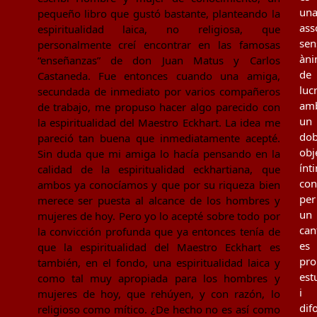
un
pequeño libro que gustó bastante, planteando la
ass
espiritualidad laica, no religiosa, que
sen
personalmente creí encontrar en las famosas
àn
“enseñanzas” de don Juan Matus y Carlos
de
Castaneda. Fue entonces cuando una amiga,
luc
secundada de inmediato por varios compañeros
am
de trabajo, me propuso hacer algo parecido con
un
la espiritualidad del Maestro Eckhart. La idea me
dob
pareció tan buena que inmediatamente acepté.
obj
Sin duda que mi amiga lo hacía pensando en la
ínt
calidad de la espiritualidad eckhartiana, que
con
ambos ya conocíamos y que por su riqueza bien
per
merece ser puesta al alcance de los hombres y
un
mujeres de hoy. Pero yo lo acepté sobre todo por
can
la convicción profunda que ya entonces tenía de
es
que la espiritualidad del Maestro Eckhart es
pro
también, en el fondo, una espiritualidad laica y
est
como tal muy apropiada para los hombres y
i
mujeres de hoy, que rehúyen, y con razón, lo
dif
religioso como mítico. ¿De hecho no es así como