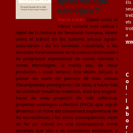
epistemología
Els
axiológica 7
seu
tre
Marià Corbí
Estem vivint el
els
trànsit cultural més radical i
tro
ràpid de la història de l'evolució humana, estem
a
vivint el trànsit de les cultures encara agrari-
www
autoritàries i de les societats industrials, a les
societats fonamentades en la creació continuada i
en progressió exponencial de noves ciències i
noves tecnologies, ia través seu, de nous
productes i nous serveis. Ens veiem forçats a
C
passar de viure de patrons de vida rebuts
o
d'avantpassats prestigiosos i de déus, a haver-nos
l
de construir nosaltres mateixos. Això ens exigeix ​​
·
haver de crear projectes de vida col·lectiva,
l
projectes axiològics col·lectius (PACs) que siguin
a
dinàmics i al ritme del creixement exponencial de
b
les tecnociències i les seves conseqüències. Hem
o
de fer un trànsit en una contraposició entre
r
societats que són o es consideren estàtiques a