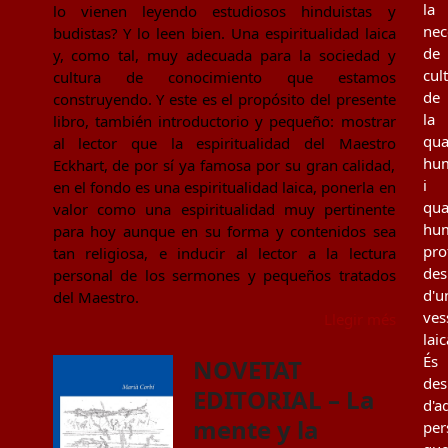
la
lo vienen leyendo estudiosos hinduistas y
nec
budistas? Y lo leen bien. Una espiritualidad laica
de
y, como tal, muy adecuada para la sociedad y
cul
cultura de conocimiento que estamos
de
construyendo. Y este es el propósito del presente
la
libro, también introductorio y pequeño: mostrar
qua
al lector que la espiritualidad del Maestro
hu
Eckhart, de por sí ya famosa por su gran calidad,
i
en el fondo es una espiritualidad laica, ponerla en
qua
valor como una espiritualidad muy pertinente
hu
para hoy aunque en su forma y contenidos sea
pro
tan religiosa, e inducir al lector a la lectura
des
personal de los sermones y pequeños tratados
d'u
del Maestro.
ves
Llegir més
laic
És
NOVETAT
des
EDITORIAL – La
d'a
mente y la
per