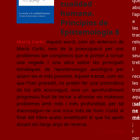
qu
cualidad
ab
humana.
l'a
Principios de
a
les
Epistemología 8
tra
Marià Corbí
Aquest escrit, com els anteriors de
rel
Marià Corbí, neix de la preocupació per uns
El
problemes tan complexos que el porten a tornar
seu
una vegada i una altra sobre les principals
tre
temàtiques de l'epistemologia axiològica per
i
aclarir-les el més possible. Aquest tractat, com els
rec
que l'han precedit, no pretén fer una sistemàtica
les
de tot allò aconseguit, sinó un aprofundiment
tro
progressiu fruit de tornar a afrontar els mateixos
aqu
problemes amb més i més profunditat, per tal
(
sa
d'aconseguir-ne una mica més de llum. Corbí al
ne
final del llibre acaba sintetitzant el que ha après
mé
durant els llargs anys de recerca.
;
Llegir més
i
per