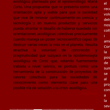
axiológica planteada por el epistemólogo Marià
el
Corbí. Una propuesta que se presenta como una
rec
orientación apta y viable para que la sociedad
vol
que vive de innovar continuamente en ciencia y
del
tecnología y en nuevos productos y servicios
nos
pueda afrontar el desafío de haberse quedado sin
col
orientaciones axiológicas colectivas precisamente
i
cuando maneja un poder tecnocientífico capaz de
ami
destruir varias veces la vida en el planeta. Resulta
Con
atractiva la voluntad de concreción y
la
pragmaticidad que subyace en la epistemología
poss
axiológica de Corbí que, estando fuertemente
de
trabada a nivel teórico, se postula como una
sum
herramienta de la construcción de proyectos de
se
valores colectivos para las sociedades de
al
conocimiento como elemento clave para una
pro
posible vía de solución a la crisis axiológica.
con
Llegir més
a
la
sev