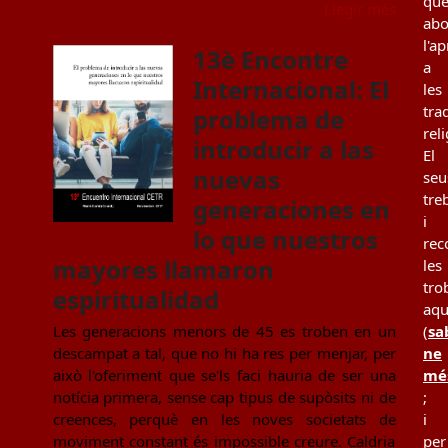
qu
Llegir més
ab
l'a
13è Encontre
a
Internacional: El
les
tra
problema de
rel
introducir a las
El
nuevas
seu
tre
generaciones en
i
lo que nuestros
rec
mayores llamaron
les
tro
espiritualidad
aqu
Les generacions menors de 45 es troben en un
(
sa
descampat a tal, que no hi ha res per menjar, per
ne
això l'oferiment que se'ls faci hauria de ser una
mé
notícia primera, sense cap tipus de supòsits ni de
;
creences, perquè en les noves societats de
i
moviment constant és impossible creure. Caldria
per