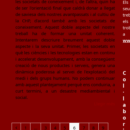
les societats de coneixement i, de l'altra, quin ha
Els
de ser l'orientació final que caldrà donar a llegat
seu
de saviesa dels nostres avantpassats i al cultiu de
tre
la CHP, d'acord també amb les societats de
els
coneixement. Aquest doble aspecte del nostre
tro
treball ha de formar una unitat coherent.
a
Intentarem descriure breument aquest doble
www
aspecte i la seva unitat. Primer, les societats en
què les ciències i les tecnologies estan en continu
i accelerat desenvolupament, amb la consegüent
creació de nous productes i serveis, genera una
dinàmica poderosa al servei de l'explotació del
C
medi i dels grups humans. No podem continuar
o
amb aquest plantejament perquè ens conduiria, a
l
curt termini, a un desastre mediambiental i
·
social.
l
Llegir més
a
b
o
r
Previous
Page
Page
Page
Page
Page
Page
Page
Page
1
…
3
4
5
6
7
8
9