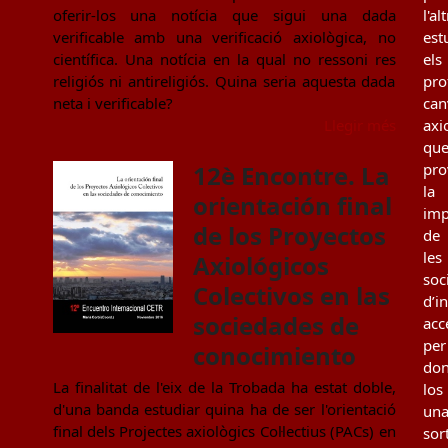
oferir-los una notícia que sigui una dada
l'al
verificable amb una verificació axiològica, no
est
científica. Una notícia en la qual no ressoni res
els
religiós ni antireligiós. Quina seria aquesta dada
pro
neta i verificable?
can
Llegir més
axi
qu
12è Encontre. La
pro
la
orientación final
imp
de los Proyectos
de
les
Axiológicos
soc
Colectivos en las
d’i
sociedades de
acc
per
conocimiento
don
La finalitat de l'eix de la Trobada ha estat doble,
los
d'una banda estudiar quina ha de ser l'orientació
un
final dels Projectes axiològics Col·lectius (PACs) en
sor