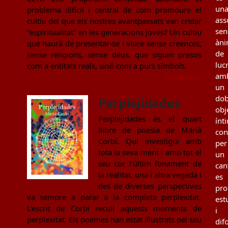
un
problema difícil i central de com promoure el
ass
cultiu del que els nostres avantpassats van cridar
sen
"espiritualitat" en les generacions joves? Un cultiu
àn
que haurà de presentar-se i viure sense creences,
de
sense religions, sense déus, que siguin presos
luc
com a entitats reals, sinó com a purs símbols.
am
Llegir més
un
dob
Perplejidades
obj
Perplejidades és el quart
ínt
llibre de poesia de Marià
con
Corbí. Qui investigui amb
per
tota la seva ment i amb tot el
un
seu cor l'últim fonament de
can
la realitat, una i altra vegada i
es
des de diverses perspectives
pro
va sempre a parar a la completa perplexitat.
est
L'escrit de Corbí recull aquests moments de
i
perplexitat. Els poemes han estat il·lustrats pel seu
dif