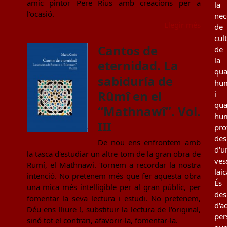
amic pintor Pere Rius amb creacions per a
la
l'ocasió.
nec
Llegir més
de
cul
Cantos de
de
la
eternidad. La
qua
sabiduría de
hu
Rûmî en el
i
qua
“Mathnawî”. Vol.
hu
III
pro
des
De nou ens enfrontem amb
d'u
la tasca d'estudiar un altre tom de la gran obra de
ves
Rumí, el Mathnawi. Tornem a recordar la nostra
laic
intenció. No pretenem més que fer aquesta obra
És
una mica més intel·ligible per al gran públic, per
des
fomentar la seva lectura i estudi. No pretenem,
d'a
Déu ens lliure !, substituir la lectura de l'original,
per
sinó tot el contrari, afavorir-la, fomentar-la.