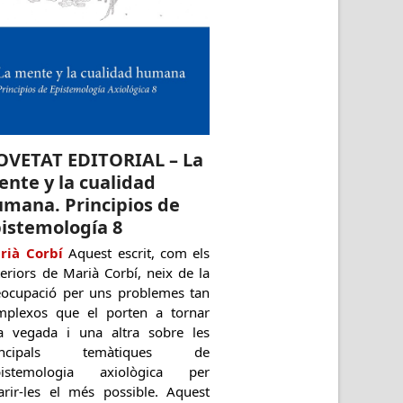
OVETAT EDITORIAL – La
nte y la cualidad
mana. Principios de
istemología 8
rià Corbí
Aquest escrit, com els
eriors de Marià Corbí, neix de la
eocupació per uns problemes tan
mplexos que el porten a tornar
a vegada i una altra sobre les
incipals temàtiques de
epistemologia axiològica per
larir-les el més possible. Aquest