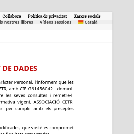
Col·labora
Política de privacitat
Xarxes socials
ls nostres llibres
Vídeos sessions
Català
T DE DADES
ràcter Personal, l’informem que les
 ETR, amb CIF G61456042 i domicili
e les seves consultes i remetre-li
rmativa vigent, ASSOCIACIÓ CETR,
ari per complir amb els preceptes
odificades, que vostè es compromet