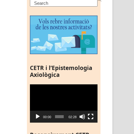
Search
CETR i l’Epistemologia
Axiològica
Reproductor
de
vídeo
00:00
02:28