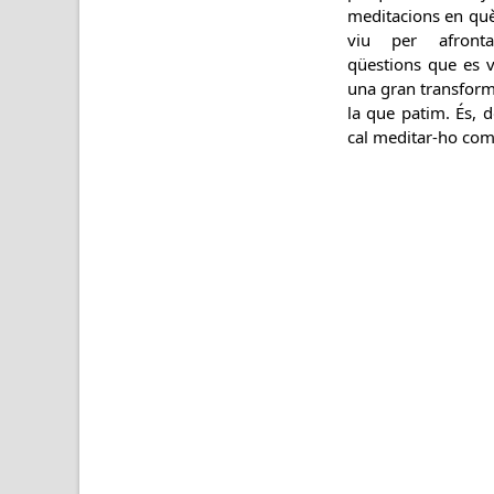
meditacions en qu
viu per afronta
qüestions que es 
una gran transform
la que patim. És, 
cal meditar-ho com 