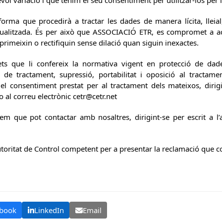
vol variació i que tenim el seu consentiment per utilitzar-los per 
rma que procedirà a tractar les dades de manera lícita, lleial
actualitzada. És per això que ASSOCIACIÓ ETR, es compromet a a
rimeixin o rectifiquin sense dilació quan siguin inexactes.
ts que li confereix la normativa vigent en protecció de dade
ció de tractament, supressió, portabilitat i oposició al tracta
el consentiment prestat per al tractament dels mateixos, dirigin
al correu electrònic cetr@cetr.net
mem que pot contactar amb nosaltres, dirigint-se per escrit a l’
Autoritat de Control competent per a presentar la reclamació que 
book
LinkedIn
Email