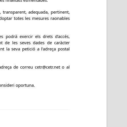
les finalitats esmentades.
, transparent, adequada, pertinent,
doptar totes les mesures raonables
s podrà exercir els drets d’accés,
ment de les seves dades de caràcter
t la seva petició a l’adreça postal
adreça de correu cetr@cetr.net o al
consideri oportuna.