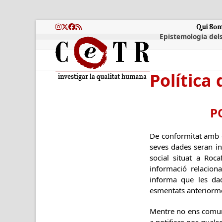
Skip
to
content
Qui So
Instagram
Twitter
Facebook
RSS
Epistemologia dels
Política 
P
De conformitat amb e
seves dades seran i
social situat a Roc
informació relacio
informa que les dad
esmentats anteriorm
Mentre no ens comun