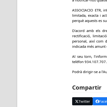
a notificar-nos qualse
ASSOCIACIO ETR, info
limitada, exacta i 
perquè aquests es sup
D’acord amb els dre
rectificació, limita
personal, així com d
indicada més amunt o 
Al seu torn, l’infor
telèfon 934.107.707.
Podrà dirigir-se a l’
Compartir
Twitter
Face