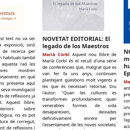
NOVETAT EDITORIAL: El
t text no va ser
 exposició, sinó
legado de los Maestros
N
 de recerca per
Marià Corbí
Aquest nou llibre de
n habituals també
me
Marià Corbí és el recull d'una sèrie
r aquesta raó les
hu
de conferències que, malgrat que es
oves mostren
Ep
van fer fa uns anys, continuen
fonaments en què
plantejant qüestions molt vigents a
Ma
ns presenta aquí
les que és necessari retornar. Diu
ant
 seva investigació
l'autor: "Quan les cultures es
pr
 de reflexions ja
transformen profundament; quan
co
t. Aquest llibre,
venerables formes de vida
un
riors sobre
desapareixen, deixades
pr
lògica, no es pot
definitivament enrere per
l'
tura de corregut,
l'assentament de les noves societats;
ac
nt de reflexions i