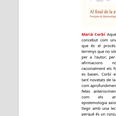
Marià Corbí
Aques
concebut com una
que és el procés
terrenys que no só
per a l'autor; pe
afirmacions n
racionalment els 
es basen. Corbí e
tant novetats de la
com aprofundiments
fetes anteriormen
com els ante
epistemologia axio
llegir amb una lec
perquè és un conju