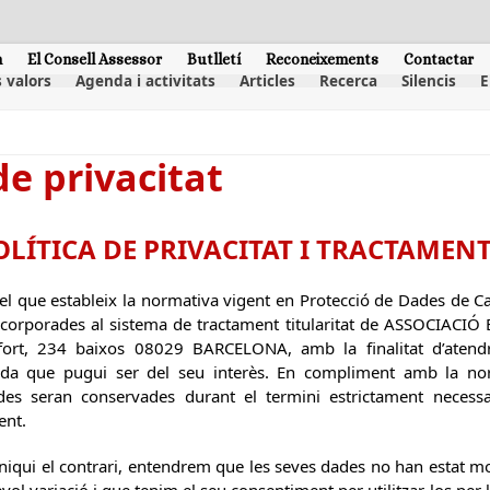
m
El Consell Assessor
Butlletí
Reconeixements
Contactar
 valors
Agenda i activitats
Articles
Recerca
Silencis
E
de privacitat
OLÍTICA DE PRIVACITAT I TRACTAMEN
l que estableix la normativa vigent en Protecció de Dades de Ca
ncorporades al sistema de tractament titularitat de ASSOCIACIÓ
afort, 234 baixos 08029 BARCELONA, amb la finalitat d’atendr
nada que pugui ser del seu interès. En compliment amb la no
es seran conservades durant el termini estrictament necess
ent.
iqui el contrari, entendrem que les seves dades no han estat m