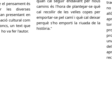
quan cal seguir endavant per nous
tra
è el pensament és
camins és l'hora de plantejar-se què
no 
r les diverses
cal recollir de les velles copes per
al
van presentant en
emportar-se pel camí i què cal deixar
ap
ació cultural com
perquè s'ho emporti la riuada de la
to
doncs, un text que
història."
p
ho va fer l'autor.
pro
una
del
ap
rec