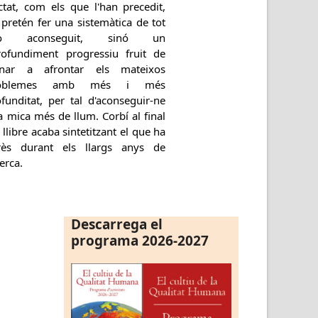
ctat, com els que l'han precedit,
pretén fer una sistemàtica de tot
lò aconseguit, sinó un
rofundiment progressiu fruit de
rnar a afrontar els mateixos
roblemes amb més i més
funditat, per tal d'aconseguir-ne
 mica més de llum. Corbí al final
 llibre acaba sintetitzant el que ha
rès durant els llargs anys de
erca.
Descarrega el
programa 2026-2027