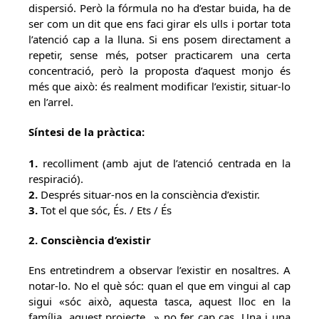
dispersió. Però la fórmula no ha d’estar buida, ha de
ser com un dit que ens faci girar els ulls i portar tota
l’atenció cap a la lluna. Si ens posem directament a
repetir, sense més, potser practicarem una certa
concentració, però la proposta d’aquest monjo és
més que això: és realment modificar l’existir, situar-lo
en l’arrel.
Síntesi de la pràctica:
1.
recolliment (amb ajut de l’atenció centrada en la
respiració).
2.
Després situar-nos en la consciència d’existir.
3.
Tot el que sóc, És. / Ets / És
2. Consciència d’existir
Ens entretindrem a observar l’existir en nosaltres. A
notar-lo. No el què sóc: quan el que em vingui al cap
sigui «sóc això, aquesta tasca, aquest lloc en la
família, aquest projecte…» no fer cap cas. Una i una