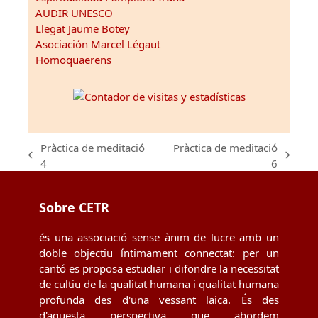
AUDIR UNESCO
Llegat Jaume Botey
Asociación Marcel Légaut
Homoquaerens
Pràctica de meditació
Pràctica de meditació
previous
next
4
6
post:
post:
Sobre CETR
és una associació sense ànim de lucre amb un
doble objectiu íntimament connectat: per un
cantó es proposa estudiar i difondre la necessitat
de cultiu de la qualitat humana i qualitat humana
profunda des d'una vessant laica. És des
d'aquesta perspectiva que abordem