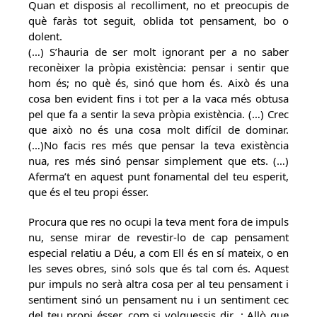
Quan et disposis al recolliment, no et preocupis de
què faràs tot seguit, oblida tot pensament, bo o
dolent.
(…) S’hauria de ser molt ignorant per a no saber
reconèixer la pròpia existència: pensar i sentir que
hom és; no què és, sinó que hom és. Això és una
cosa ben evident fins i tot per a la vaca més obtusa
pel que fa a sentir la seva pròpia existència. (…) Crec
que això no és una cosa molt difícil de dominar.
(…)No facis res més que pensar la teva existència
nua, res més sinó pensar simplement que ets. (…)
Aferma’t en aquest punt fonamental del teu esperit,
que és el teu propi ésser.
Procura que res no ocupi la teva ment fora de impuls
nu, sense mirar de revestir-lo de cap pensament
especial relatiu a Déu, a com Ell és en sí mateix, o en
les seves obres, sinó sols que és tal com és. Aquest
pur impuls no serà altra cosa per al teu pensament i
sentiment sinó un pensament nu i un sentiment cec
del teu propi ésser, com si volguessis dir…: Allò que