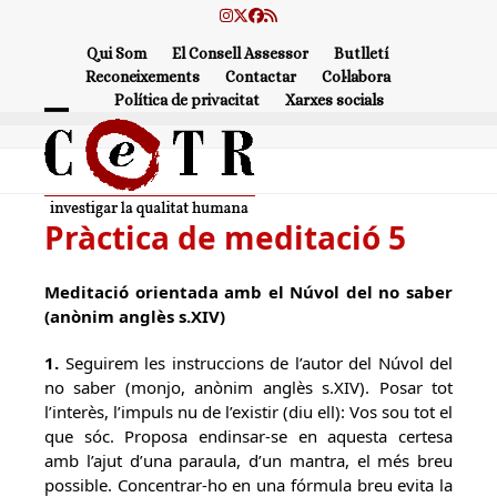
Skip
Instagram
Twitter
Facebook
RSS
to
Qui Som
El Consell Assessor
Butlletí
content
Reconeixements
Contactar
Col·labora
Política de privacitat
Xarxes socials
Open
Close
mobile
mobile
menu
menu
Pràctica de meditació 5
Meditació orientada amb el Núvol del no saber
(anònim anglès s.XIV)
1.
Seguirem les instruccions de l’autor del Núvol del
no saber (monjo, anònim anglès s.XIV). Posar tot
l’interès, l’impuls nu de l’existir (diu ell): Vos sou tot el
que sóc. Proposa endinsar-se en aquesta certesa
amb l’ajut d’una paraula, d’un mantra, el més breu
possible. Concentrar-ho en una fórmula breu evita la