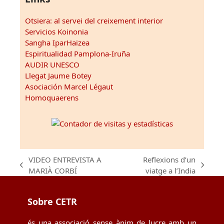
Otsiera: al servei del creixement interior
Servicios Koinonia
Sangha IparHaizea
Espiritualidad Pamplona-Iruña
AUDIR UNESCO
Llegat Jaume Botey
Asociación Marcel Légaut
Homoquaerens
VIDEO ENTREVISTA A
Reflexions d’un
previous
next
MARIÀ CORBÍ
viatge a l’India
post:
post:
Sobre CETR
és una associació sense ànim de lucre amb un