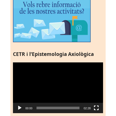
CETR i l’Epistemologia Axiològica
Reproductor
de
vídeo
00:00
02:28