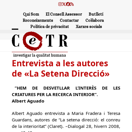
Skip
Instagram
Twitter
Facebook
RSS
to
Qui Som
El Consell Assessor
Butlletí
content
Reconeixements
Contactar
Col·labora
Política de privacitat
Xarxes socials
Open
Close
mobile
mobile
menu
menu
Entrevista a les autores
de «La Setena Direcció»
“HEM DE DESVETLLAR L’INTERÈS DE LES
CRIATURES PER LA RECERCA INTERIOR”.
Albert Aguado
Albert Aguado entrevista a Maria Fradera i Teresa
Guardans, autores de “La setena direcció: el conreu
de la interioritat” (Claret). –Dialogal 28, hivern 2008,