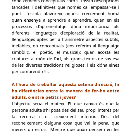
coneixements conceptuals com si fossin descripcions
tancades i definitives que només cal empassar-se i
punt. L’escola afavoreix aquest creixement humà
quan ensenya a aprendre a aprendre, quan en els
processos d’aprenentatge dóna importància als
diferents llenguatges d’exploració de la realitat,
llenguatges aptes per a transmetre aspectes subtils,
inefables, no conceptuals (ens referim al llenguatge
simbòlic, el poètic, el musical); quan acosta les
criatures al món de l’art, als grans textos de saviesa
de les diverses tradicions religioses, i els dóna eines
per comprendre’ls.
A l’hora de treballar aquesta setena direcció, hi
ha diferències entre la manera de fer-ho entre
adults, o entre petits i joves?
L’objectiu seria el mateix. El que canvia és que la
persona adulta s’hi posa des del seu propi interès per
la recerca i el creixement interior. Des del
reconeixement d’alguna cosa que val la pena, que
mereix un esforç. Mentre que quan pensem en les