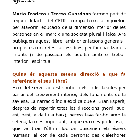
pgs.42-43-
Maria Fradera
i
Teresa Guardans
formen part de
l’equip didàctic del CETR i comparteixn la inquietud
per afavorir l’educació de la dimensió interior de les
persones en el marc d’una societat plural i laica. Ara
publiquen aquest llibre, amb orientacions generals i
propostes concretes i accessibles, per familiaritzar els
infants (i de passada els adults) amb el treball
interior i espiritual.
Quina és aquesta setena direcció a què fa
referència el seu llibre?
Hem fet servir aquest símbol dels indis lakotes per
parlar del creixement interior, dels fonaments de la
saviesa. La narració índia explica que el Gran Esperit,
després de repartir totes les direccions (nord, sud,
est, oest, a dalt i a baix), necessitava fer-ho amb la
setena, la més important, la que era més poderosa, i
que va triar l’últim lloc on buscarien els éssers
humans, al cor de cada persona: des d’aleshores