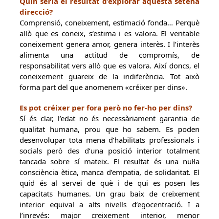
Quin seria el resultat d’explorar aquesta setena
direcció?
Comprensió, coneixement, estimació fonda… Perquè
allò que es coneix, s’estima i es valora. El veritable
coneixement genera amor, genera interès. I l’interès
alimenta una actitud de compromís, de
responsabilitat vers allò que es valora. Així doncs, el
coneixement guareix de la indiferència. Tot això
forma part del que anomenem «créixer per dins».
Es pot créixer per fora però no fer-ho per dins?
Sí és clar, l’edat no és necessàriament garantia de
qualitat humana, prou que ho sabem. Es poden
desenvolupar tota mena d’habilitats professionals i
socials però des d’una posició interior totalment
tancada sobre sí mateix. El resultat és una nul·la
consciència ètica, manca d’empatia, de solidaritat. El
quid és al servei de què i de qui es posen les
capacitats humanes. Un grau baix de creixement
interior equival a alts nivells d’egocentració. I a
l’inrevés: major creixement interior, menor