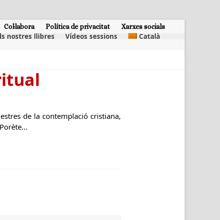
Col·labora
Política de privacitat
Xarxes socials
ls nostres llibres
Vídeos sessions
Català
itual
estres de la contemplació cristiana,
a Porète…