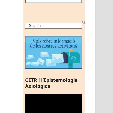
Search
CETR i l’Epistemologia
Axiològica
Reproductor
de
vídeo