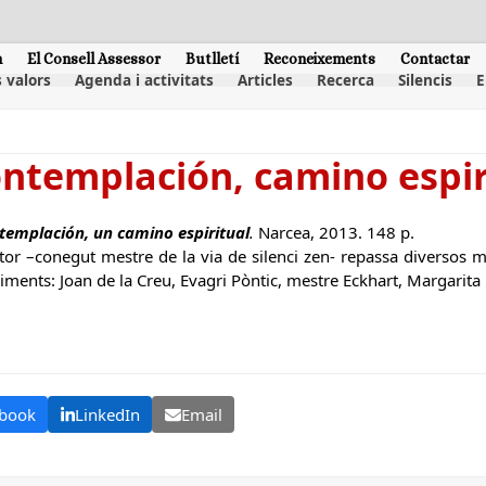
m
El Consell Assessor
Butlletí
Reconeixements
Contactar
 valors
Agenda i activitats
Articles
Recerca
Silencis
E
ontemplación, camino espir
templación, un camino espiritual
.
Narcea, 2013. 148 p.
tor –conegut mestre de la via de silenci zen- repassa diversos m
riments: Joan de la Creu, Evagri Pòntic, mestre Eckhart, Margarit
book
LinkedIn
Email