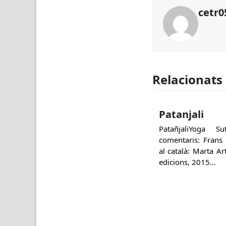
cetr0
Relacionats
Patanjali
PatañjaliYoga 
comentaris: Frans
al català: Marta A
edicions, 2015…