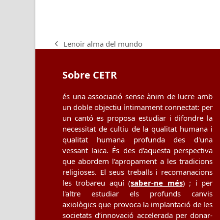
Lenoir alma del mundo
previous
post:
Sobre CETR
és una associació sense ànim de lucre amb
un doble objectiu íntimament connectat: per
un cantó es proposa estudiar i difondre la
necessitat de cultiu de la qualitat humana i
qualitat humana profunda des d'una
vessant laica. És des d'aquesta perspectiva
que abordem l'apropament a les tradicions
religioses. El seus treballs i recomanacions
les trobareu aquí (
saber-ne més
) ; i per
l'altre estudiar els profunds canvis
axiològics que provoca la implantació de les
societats d’innovació accelerada per donar-