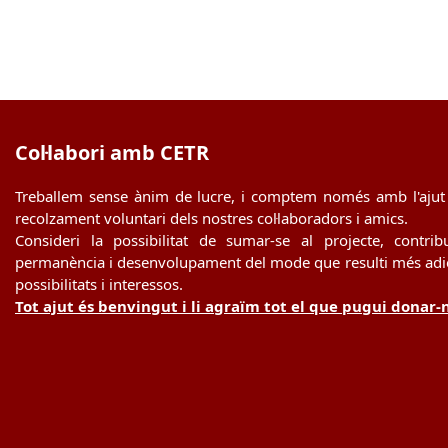
Col·labori amb CETR
Treballem sense ànim de lucre, i comptem només amb l'ajut 
recolzament voluntari dels nostres col·laboradors i amics.
Consideri la possibilitat de sumar-se al projecte, contrib
permanència i desenvolupament del mode que resulti més adie
possibilitats i interessos.
Tot ajut és benvingut i li agraïm tot el que pugui donar-