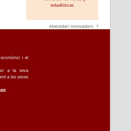
Abecedari innovadors
next
post:
econòmic i el
uir a la seva
nt a les seves
nos