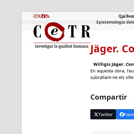
Skip
to
content
Qui So
Instagram
Twitter
Facebook
RSS
Epistemologia dels
Jäger. C
Willigis Jäger.
Con
En aquesta obra, l’au
subrallant-ne els ofe
Compartir
Twitter
Face