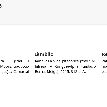
5
Iàmblic
Re
Sutra (trad. i
Iàmblic.La vida pitagórica (trad.: M.
Ra
 Moors; traducció
Jufresa i A. Xurigué)Alpha (Fundació
má
rtigas)La Comarcal
Bernat Metge), 2015. 312 p. A…
esc