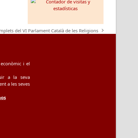
mplets del VI Parlament Català de les Religions
econòmic i el
uir a la seva
nt a les seves
nos