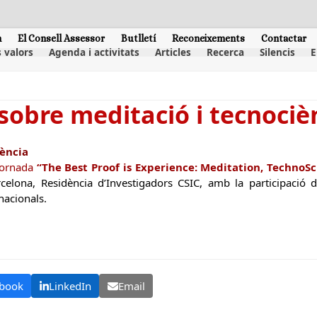
m
El Consell Assessor
Butlletí
Reconeixements
Contactar
 valors
Agenda i activitats
Articles
Recerca
Silencis
E
sobre meditació i tecnociè
iència
Jornada
“The Best Proof is Experience: Meditation, Techno
elona, Residència d’Investigadors CSIC, amb la participació 
nacionals.
book
LinkedIn
Email