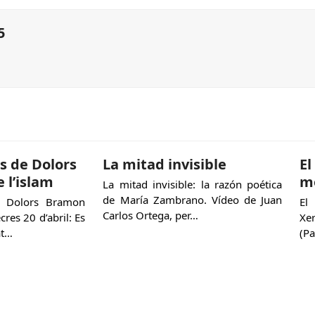
5
s de Dolors
La mitad invisible
El
 l’islam
m
La mitad invisible: la razón poética
de María Zambrano. Vídeo de Juan
e Dolors Bramon
El
Carlos Ortega, per…
cres 20 d’abril: Es
Xe
at…
(Pa