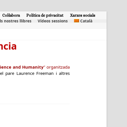
Col·labora
Política de privacitat
Xarxes socials
ls nostres llibres
Vídeos sessions
Català
ncia
Science and Humanity
” organitzada
del pare Laurence Freeman i altres