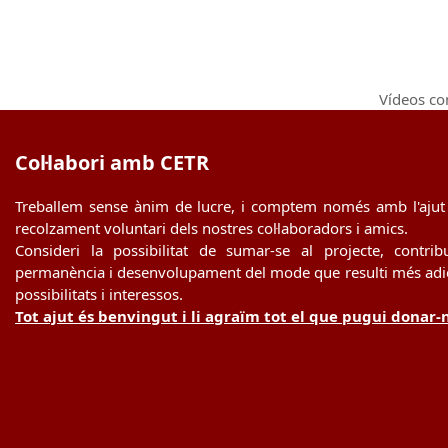
Vídeos co
next
post:
Col·labori amb CETR
Treballem sense ànim de lucre, i comptem només amb l'ajut 
recolzament voluntari dels nostres col·laboradors i amics.
Consideri la possibilitat de sumar-se al projecte, contrib
permanència i desenvolupament del mode que resulti més adie
possibilitats i interessos.
Tot ajut és benvingut i li agraïm tot el que pugui donar-