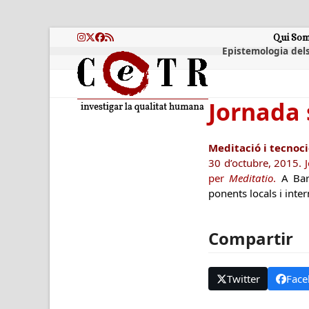
Skip
to
content
Qui So
Instagram
Twitter
Facebook
RSS
Epistemologia dels
Jornada 
Meditació i tecnoc
30 d’octubre, 2015.
per
Meditatio
.
A Barc
ponents locals i inter
Compartir
Twitter
Face