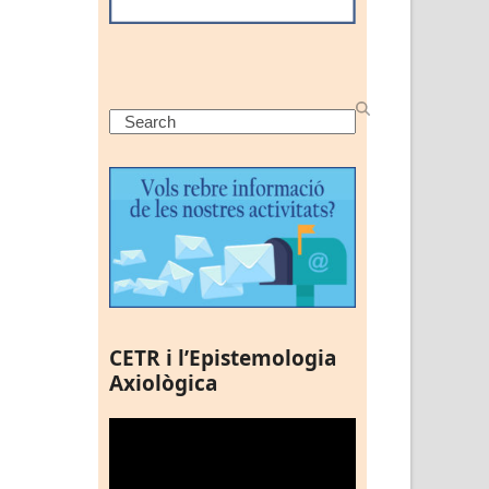
Search
CETR i l’Epistemologia
Axiològica
Reproductor
de
vídeo