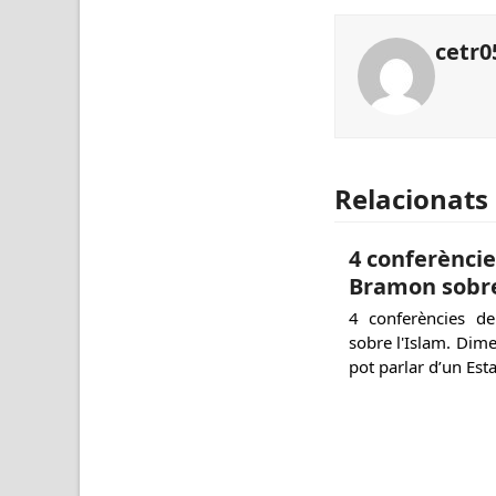
cetr0
Relacionats
4 conferèncie
Bramon sobre
4 conferències d
sobre l'Islam. Dime
pot parlar d’un Est