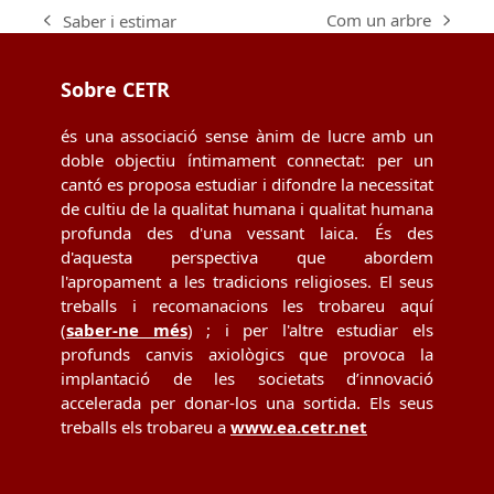
Com un arbre
Saber i estimar
next
previous
post:
post:
Sobre CETR
és una associació sense ànim de lucre amb un
doble objectiu íntimament connectat: per un
cantó es proposa estudiar i difondre la necessitat
de cultiu de la qualitat humana i qualitat humana
profunda des d'una vessant laica. És des
d'aquesta perspectiva que abordem
l'apropament a les tradicions religioses. El seus
treballs i recomanacions les trobareu aquí
(
saber-ne més
) ; i per l'altre estudiar els
profunds canvis axiològics que provoca la
implantació de les societats d’innovació
accelerada per donar-los una sortida. Els seus
treballs els trobareu a
www.ea.cetr.net