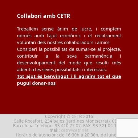
Col·labori amb CETR
Treballem sense ànim de lucre, i comptem
només amb l'ajut econòmic i el recolzament
voluntari dels nostres col·laboradors i amics.
Consideri la possibilitat de sumar-se al projecte,
contribuir a la seva permanència i
desenvolupament del mode que resulti més
adient a les seves possibilitats i interessos.
Tot ajut és benvingut i li agraïm tot el que
pugui donar-nos
Copyright © CETR 2016
Calle Rocafort, 234 bajos (Jardines Montserrat), 08029
Barcelona Teléfono: 93 410 77 07; FAX: 93 321 04 13; e-
mail:
cetr@cetr.net
Horario de atención: de 16:30h a 20:30h, de lunes a