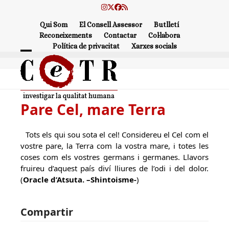
Skip
Instagram
Twitter
Facebook
RSS
to
Qui Som
El Consell Assessor
Butlletí
content
Reconeixements
Contactar
Col·labora
Política de privacitat
Xarxes socials
Open
Close
mobile
mobile
menu
menu
Pare Cel, mare Terra
Tots els qui sou sota el cel! Considereu el Cel com el
vostre pare, la Terra com la vostra mare, i totes les
coses com els vostres germans i germanes. Llavors
fruireu d’aquest país diví lliures de l’odi i del dolor.
(
Oracle d’Atsuta. –Shintoisme-
)
Compartir