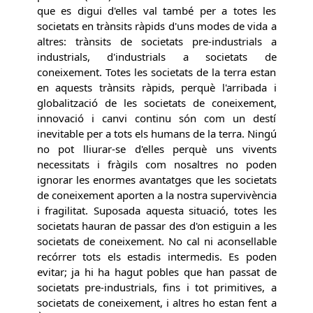
que es digui d'elles val també per a totes les
societats en trànsits ràpids d'uns modes de vida a
altres: trànsits de societats pre-industrials a
industrials, d'industrials a societats de
coneixement. Totes les societats de la terra estan
en aquests trànsits ràpids, perquè l'arribada i
globalització de les societats de coneixement,
innovació i canvi continu són com un destí
inevitable per a tots els humans de la terra. Ningú
no pot lliurar-se d'elles perquè uns vivents
necessitats i fràgils com nosaltres no poden
ignorar les enormes avantatges que les societats
de coneixement aporten a la nostra supervivència
i fragilitat. Suposada aquesta situació, totes les
societats hauran de passar des d'on estiguin a les
societats de coneixement. No cal ni aconsellable
recórrer tots els estadis intermedis. Es poden
evitar; ja hi ha hagut pobles que han passat de
societats pre-industrials, fins i tot primitives, a
societats de coneixement, i altres ho estan fent a