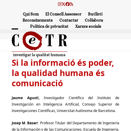
Skip
Instagram
Twitter
Facebook
RSS
to
Qui Som
El Consell Assessor
Butlletí
content
Reconeixements
Contactar
Col·labora
Política de privacitat
Xarxes socials
Open
Close
mobile
mobile
menu
menu
Si la informació és poder,
la qualidad humana és
comunicació
Jaume Agustí,
Investigador Científico del Instituto de
Investigación en Inteligencia Artificial, Consejo Superior de
Investigaciones Científicas, Universitat Autònoma de Barcelona.
Josep M. Basar
t Profesor Titular del Departamento de Ingeniería
de la Información y de las Comunicaciones, Escuela de Ingeniería,