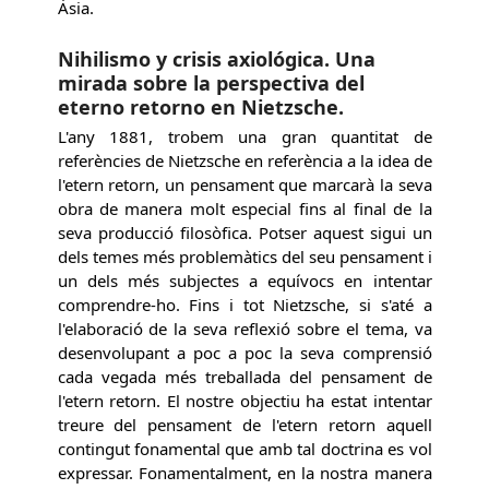
Àsia.
Nihilismo y crisis axiológica. Una
mirada sobre la perspectiva del
eterno retorno en Nietzsche.
L'any 1881, trobem una gran quantitat de
referències de Nietzsche en referència a la idea de
l'etern retorn, un pensament que marcarà la seva
obra de manera molt especial fins al final de la
seva producció filosòfica. Potser aquest sigui un
dels temes més problemàtics del seu pensament i
un dels més subjectes a equívocs en intentar
comprendre-ho. Fins i tot Nietzsche, si s'até a
l'elaboració de la seva reflexió sobre el tema, va
desenvolupant a poc a poc la seva comprensió
cada vegada més treballada del pensament de
l'etern retorn. El nostre objectiu ha estat intentar
treure del pensament de l'etern retorn aquell
contingut fonamental que amb tal doctrina es vol
expressar. Fonamentalment, en la nostra manera