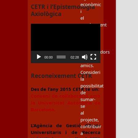
econòmic
CETR i l’Epistemologia
i
Axiològica
el
recolzament
Reproductor
voluntari
de
dels
vídeo
nostres
col·laboradors
00:00
02:28
i
amics.
Consideri
Reconeixement CETR
la
possibilitat
Des de l’any 2015 CETR té un:
de
Conveni de col·laboració amb
sumar-
la Universitat Autònoma de
se
Barcelona.
al
projecte,
L’Agència de Gestió d’Ajuts
contribuir
Universitaris i de Recerca
a