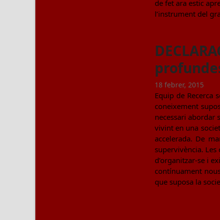
de fet ara estic apr
l’instrument del gra
DECLARACI
profunde
18 febrer, 2015
Equip de Recerca
coneixement suposa
necess
vivint en una socie
accelerada. De man
supervivència. Les 
d’organitzar-se i e
contínuament nous p
que suposa la socie