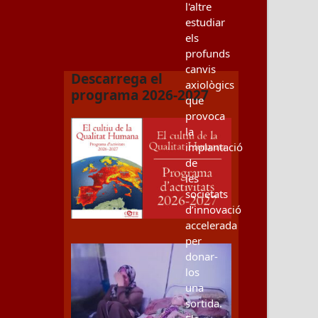
l'altre
estudiar
els
profunds
canvis
Descarrega el
axiològics
programa 2026-2027
que
provoca
la
implantació
de
les
societats
d’innovació
accelerada
per
donar-
los
una
sortida.