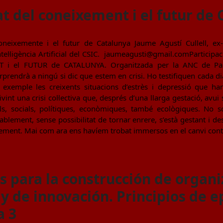
at del coneixement i el futur de 
neixemente i el futur de Catalunya Jaume Agustí Cullell, ex-in
ntel·ligència Artificial del CSIC. jaumeagusti@gmail.comParticipa
i el FUTUR de CATALUNYA. Organitzada per la ANC de Pala
prendrà a ningú si dic que estem en crisi. Ho testifiquen cada dia 
 exemple les creixents situacions d’estrès i depressió que h
vint una crisi col·lectiva que, després d’una llarga gestació, avui
als, socials, polítiques, econòmiques, també ecològiques. No 
ablement, sense possibilitat de tornar enrere, s’està gestant i 
xement. Mai com ara ens havíem trobat immersos en el canvi conti
s para la construcción de organ
 y de innovación. Principios de 
a 3