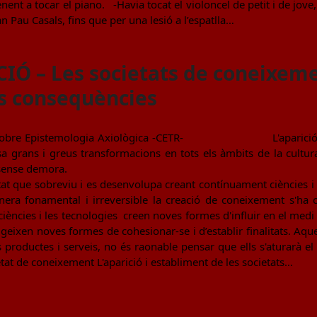
enent a tocar el piano. -Havia tocat el violoncel de petit i de jove,
n Pau Casals, fins que per una lesió a l’espatlla…
Ó – Les societats de coneixemen
s consequències
 sobre Epistemologia Axiològica -CETR- L'aparició i est
 grans i greus transformacions en tots els àmbits de la cultura
ari abordar sense demo
tat que sobreviu i es desenvolupa creant contínuament ciències 
era fonamental i irreversible la creació de coneixement s'ha co
ciències i les tecnologies creen noves formes d'influir en el med
xigeixen noves formes de cohesionar-se i d’establir finalitats. A
roductes i serveis, no és raonable pensar que ells s'aturarà el
tat de coneixement L'aparició i establiment de les societats…