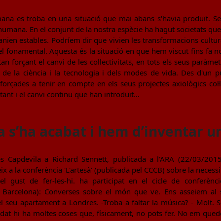
humana es troba en una situació que mai abans s'havia produït. S
a humana. En el conjunt de la nostra espècie ha hagut societats que
nien estables. Podríem dir que vivien les transformacions cultu
 el fonamental. Aquesta és la situació en que hem viscut fins fa 
n forçant el canvi de les col·lectivitats, en tots els seus paràmet
de la ciència i la tecnologia i dels modes de vida. Des d'un pu
forçades a tenir en compte en els seus projectes axiològics col·l
ant i el canvi continu que han introduït…
a s’ha acabat i hem d’inventar u
es Capdevila a Richard Sennett, publicada a l'ARA (22/03/2015). 
 a la conferència 'L'artesà' (publicada pel CCCB) sobre la necessita
el gust de fer-les-hi. ha participat en el cicle de conferèn
Barcelona): Converses sobre el món que ve. Ens asseiem al s
el seu apartament a Londres. -Troba a faltar la música? - Molt. 
dat hi ha moltes coses que, físicament, no pots fer. No em qued