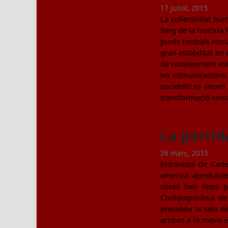
17 juliol, 2015
La col·lectivitat 
llarg de la històri
punts centrals roma
gran estabilitat en
de coneixement esta
les comunicacions, 
societats es veuen 
transformació const
La partid
26 març, 2015
Entrevista de Carl
americà aprofundeix
coses ben fetes p
Contemporània de 
presideix la sala d
arribes a la meva e