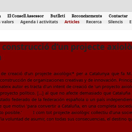
m
El Consell Assessor
Butlletí
Reconeixements
Contactar
 valors
Agenda i activitats
Articles
Recerca
Silencis
E
 construcció d’un projecte axiolò
a
 de creació d’un projecte axiològic* per a Catalunya que fa M. 
construcción de organizaciones creativas y de innovación. Princi
x autor es tracta d'un intent de creació de ‘un proyecto axio
un proyecto político. […] al que no afecte demasiado que Catal
stado federado de la federación española o un país independien
e que motivi ‘para convertir a Cataluña, en una completa socied
o posible.’ I com tot projecte axiològic col·lectiu d’una soc
‘la voluntad de asumir, con todas sus consecuencias, el destino 