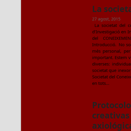
La societ
27 agost, 2015
La societat del co
d’Investigació en I
del CONEIXEMENT 
Introducció. No sor
més personal, per
important. Estem vi
diverses: individu
societat que inexor
Societat del Conei
en tots…
Protocolo
creativas
axiológic