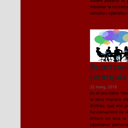
Volem advertir el p
modelar la immensit
sensitiu i operatiu 
Buurtzoor
jerarquia
22 maig, 2018
En el seu llibre "R
la seva manera de 
d'altres, que ens p
funcionament de le
entorn on tota la 
(qualsevol persona