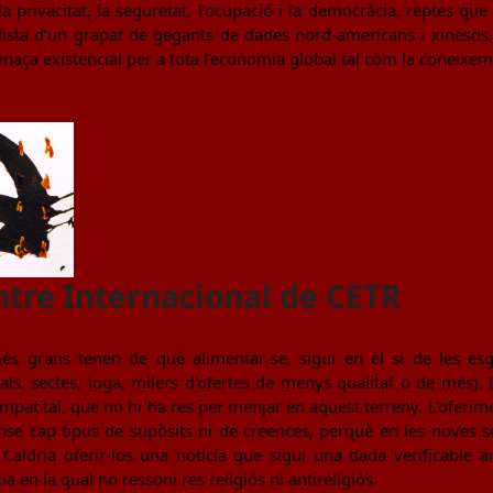
la privacitat, la seguretat, l’ocupació i la democràcia, reptes q
sta d’un grapat de gegants de dades nord-americans i xinesos,
naça existencial per a tota l’economia global tal com la coneixem
ntre Internacional de CETR
s grans tenen de què alimentar-se, sigui en el si de les esgl
als, sectes, ioga, milers d'ofertes de menys qualitat o de més)
pat tal, que no hi ha res per menjar en aquest terreny. L'oferime
ense cap tipus de supòsits ni de creences, perquè en les noves 
 Caldria oferir-los una notícia que sigui una dada verificable a
ia en la qual no ressoni res religiós ni antireligiós.