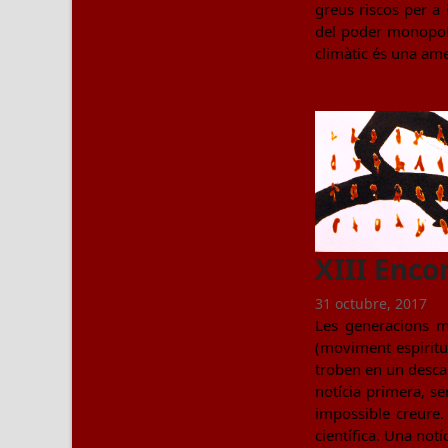
greus riscos per a 
del poder monopoli
climàtic és una ame
XIII Enco
31 octubre, 2017
Les generacions mé
(moviment espiritu
troben en un descam
notícia primera, s
impossible creure.
científica. Una notíc