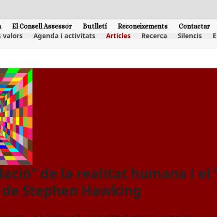
m
El Consell Assessor
Butlletí
Reconeixements
Contactar
 valors
Agenda i activitats
Articles
Recerca
Silencis
E
ació” de la realitat humana i el 
” de Stephen Hawking