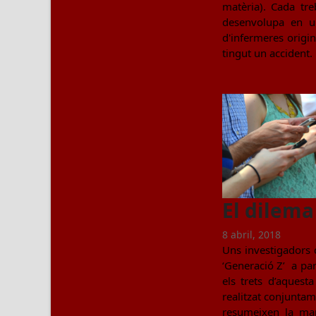
matèria). Cada tre
desenvolupa en u
d'infermeres origi
tingut un accident.
El dilema
8 abril, 2018
Uns investigadors 
‘Generació Z’ a pa
els trets d’aques
realitzat conjunta
resumeixen la man