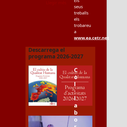
Els
Llegir més
seus
treballs
els
trobareu
a
www.ea.cetr.net
Descarrega el
programa 2026-2027
C
o
l
·
l
a
b
o
r