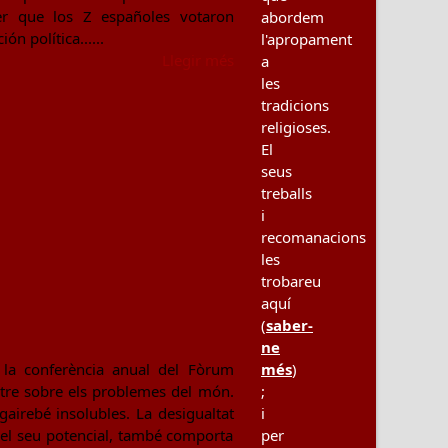
er que los Z españoles votaron
abordem
 política......
l'apropament
Llegir més
a
les
tradicions
religioses.
El
seus
treballs
i
recomanacions
les
trobareu
aquí
(
saber-
ne
més
)
la conferència anual del Fòrum
;
atre sobre els problemes del món.
i
airebé insolubles. La desigualtat
per
 el seu potencial, també comporta