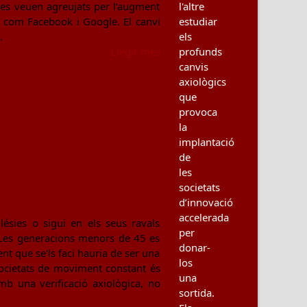
l'altre
ue es veuen agreujats per l’augment
estudiar
 com Facebook i Google. El canvi
els
.
profunds
Llegir més
canvis
axiològics
que
provoca
la
implantació
de
les
societats
d’innovació
accelerada
ésies o sigui en els seus ravals
per
. Les generacions menors de 45 es
donar-
nt que se'ls faci hauria de ser una
los
societats de moviment constant és
una
mb una verificació axiològica, no
sortida.