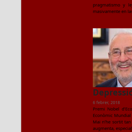
pragmatismo y le
masivamente en las 
Depressi
6 febrer, 2018
Premi Nobel d’Eco
Econòmic Mundial a
Mai n’he sortit ta
augmenta, especial