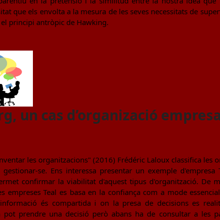
arentiu en la pretensió i la similitud entre la nostra idea que
at que els envolta a la mesura de les seves necessitats de superv
i el principi antròpic de Hawking.
g, un cas d’organizació empresa
einventar les organitzacions" (2016) Frédéric Laloux classifica les 
gestionar-se. Ens interessa presentar un exemple d'empresa Te
ermet confirmar la viabilitat d'aquest tipus d'organització. De
s empreses Teal es basa en la confiança com a mode essencial 
informació és compartida i on la presa de decisions es realit
 pot prendre una decisió però abans ha de consultar a les par