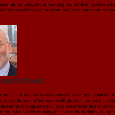
janía de las vanguardias tecnológicas. También podrán sab
últimas elecciones y se muestran muy preocupados por la situación
ó post-Davos
nomia Diari Ara 04/02/2018 Des del 1995 que assisteixo a 
 Davos, Suïssa, on l’anomenada elit global es reuneix per deb
n desanimat com aquest any. El món està infestat de problemes g
ment en les economies avançades. La revolució digital, malgrat