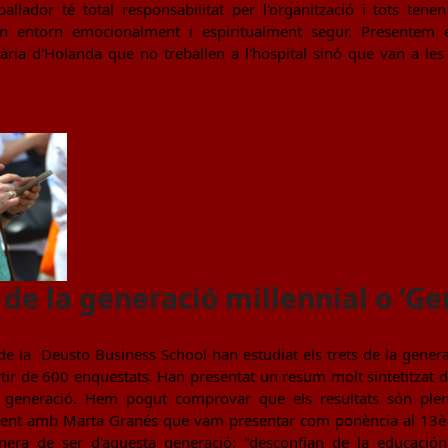
ballador té total responsabilitat per l'organització i tots ten
n entorn emocionalment i espiritualment segur. Presentem 
nària d'Holanda que no treballen a l'hospital sinó que van a le
 de la generació millennial o ‘Ge
de la Deusto Business School han estudiat els trets de la gener
rtir de 600 enquestats. Han presentat un resum molt sintetitzat 
ta generació. Hem pogut comprovar que els resultats són ple
ment amb Marta Granés que vam presentar com ponència al 13è E
era de ser d'aquesta generació: "desconfían de la educación 