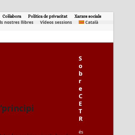
Col·labora
Política de privacitat
Xarxes socials
ls nostres llibres
Vídeos sessions
Català
S
o
b
r
e
C
E
“principi
T
R
és