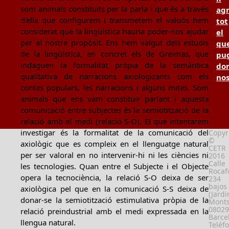
som animals constituïts per la parla i que és a través
ag
d'ella que configurem i transmetem el valuós hem
tot
considerat que la lingüística hauria poder-nos ajudar
el
per al nostre propòsit. Ens hem valgut dels estudis
qu
de la lingüística, en concret els de Greimas, que
pu
indaguen la formalitat pròpia de la semàntica
don
qualitativa de narracions axiologizants com els
no
contes populars, les narracions i alguns mites. Som
animals que ens vam constituir parlant i aquesta
comunicació entre subjectes és la semiotització de la
relació amb el medi (relació S-O). El que intentarem
investigar és la formalitat de la comunicació del
Copyr
©
axiològic que es compleix en el llenguatge natural
CETR
per ser valoral en no intervenir-hi ni les ciències ni
2016
Calle
les tecnologies. Quan entre el Subjecte i el Objecte
Rocafo
opera la tecnociència, la relació S-O deixa de ser
234
bajos
axiològica pel que en la comunicació S-S deixa de
(Jardi
donar-se la semiotització estimulativa pròpia de la
Monts
08029
relació preindustrial amb el medi expressada en la
Barce
llengua natural.
Teléf