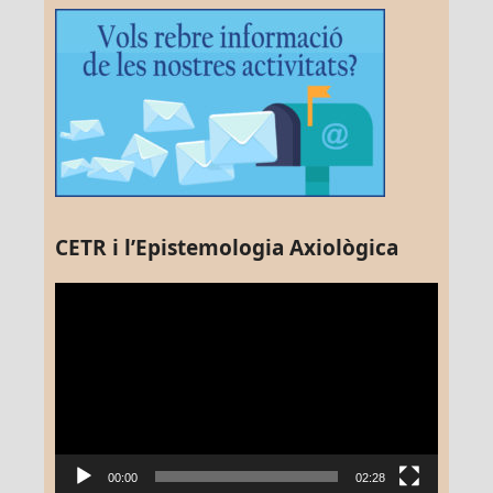
CETR i l’Epistemologia Axiològica
Reproductor
de
vídeo
00:00
02:28