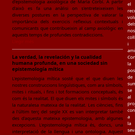
d'epistemologia axiològica de Marìa Corbí. A partir
el
d'això es fa una anàlisi on s'entreteixeixen les
rec
diverses postures en la perspectiva de valorar la
vol
importància dels exercicis reflexius contextuals i
del
comunicants que contribueixin al camp axiològic en
nos
aquests temps de profundes contradiccions.
col
Llegir més
i
ami
La verdad, la revelación y la cualidad
Con
humana profunda, en una sociedad sin
la
epistemología mítica
poss
de
L'epistemologia mítica sosté que el que diuen les
sum
nostres construccions lingüístiques, com ara símbols,
se
mites i rituals, i fins i tot formacions conceptuals, és
al
com és la realitat. El que diuen els mites i símbols és
pro
la naturalesa mateixa de la realitat. Les ciències, fins
con
a l'últim terç del segle XX es van interpretar també
a
des d'aquesta mateixa epistemologia, amb algunes
la
excepcions. L'epistemologia mítica és, doncs, una
sev
interpretació de la llengua i una ontologia. Aquest