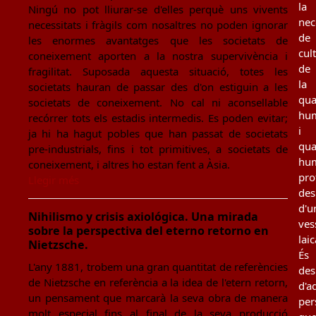
la
Ningú no pot lliurar-se d'elles perquè uns vivents
nec
necessitats i fràgils com nosaltres no poden ignorar
de
les enormes avantatges que les societats de
cul
coneixement aporten a la nostra supervivència i
de
fragilitat. Suposada aquesta situació, totes les
la
societats hauran de passar des d'on estiguin a les
qua
societats de coneixement. No cal ni aconsellable
hu
recórrer tots els estadis intermedis. Es poden evitar;
i
ja hi ha hagut pobles que han passat de societats
qua
pre-industrials, fins i tot primitives, a societats de
hu
coneixement, i altres ho estan fent a Àsia.
pro
Llegir més
des
d'u
Nihilismo y crisis axiológica. Una mirada
ves
sobre la perspectiva del eterno retorno en
laic
Nietzsche.
És
L'any 1881, trobem una gran quantitat de referències
des
de Nietzsche en referència a la idea de l'etern retorn,
d'a
un pensament que marcarà la seva obra de manera
per
molt especial fins al final de la seva producció