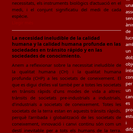
necessitats, els instruments biològics d'actuació en el
un
medi, i el conjunt significatiu del medi de cada
ass
espècie.
sen
Llegir més
àn
de
La necesidad ineludible de la calidad
luc
humana y la calidad humana profunda en las
am
sociedades en tránsito rápido y en las
un
sociedades de conocimiento.
dob
obj
Anem a reflexionar sobre la necessitat ineludible de
ínt
la qualitat humana (CH) i la qualitat humana
con
profunda (CHP) a les societats de coneixement. El
per
que es digui d'elles val també per a totes les societats
un
en trànsits ràpids d'uns modes de vida a altres:
can
trànsits de societats pre-industrials a industrials,
es
d'industrials a societats de coneixement. Totes les
pro
societats de la terra estan en aquests trànsits ràpids,
est
perquè l'arribada i globalització de les societats de
i
coneixement, innovació i canvi continu són com un
dif
destí inevitable per a tots els humans de la terra.