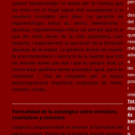
per
supòsit epistemològic ve avalat per la creença que
i
els mites són el llegat sagrat dels avantpassats o la
des
revelació inviolable dels déus. La garantia de
del
l'epistemologia mítica és, doncs, heterònoma i
mo
absoluta. L'epistemologia mítica val tant pel que fa al
qu
que els mites diuen de la vida quotidiana, com
resu
respecte, i especialment, al que diuen de la dimensió
mé
absoluta de la realitat. La genètica de tots els vivents
adi
fa una interpretació i valoració de la realitat, que tots
a
els animals donen per real i que és sempre dual. La
les
nostra base genètica també procedeix igual, però és
sev
insuficient i s'ha de completar per la nostra
pos
autoprogramació lingüística mitjançant els mites,
i
símbols i rituals.
int
Llegir més
Tot
aju
Formalidad de lo axiológico como sensitivo,
és
cualitativo y concreto
be
L'objectiu d'aquest treball és abordar la formalitat del
i
valuós-concret. Partint de la hipòtesi que els humans
li