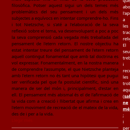
qu
filosòfica. Potser aquest sigui un dels temes més
ab
problemàtics del seu pensament i un dels més
l'a
subjectes a equívocs en intentar comprendre-ho. Fins
a
i tot Nietzsche, si s'até a l'elaboració de la seva
les
reflexió sobre el tema, va desenvolupant a poc a poc
tra
la seva comprensió cada vegada més treballada del
rel
pensament de l'etern retorn. El nostre objectiu ha
El
estat intentar treure del pensament de l'etern retorn
seu
aquell contingut fonamental que amb tal doctrina es
tre
vol expressar. Fonamentalment, en la nostra manera
i
de comprendre l'assumpte, el que Nietzsche planteja
rec
amb l'etern retorn no és tant una hipòtesi que pugui
les
ser verificada pel que fa postulat científic, sinó una
tro
manera de ser del món i, principalment, d'estar en
aqu
ell. El pensament més abismal és el de l'afirmació de
(
sa
la vida com a creació i llibertat que afirma i crea en
ne
l'etern moviment de recreació de el mateix de la vida,
mé
des de i per a la vida.
;
Llegir més
i
per