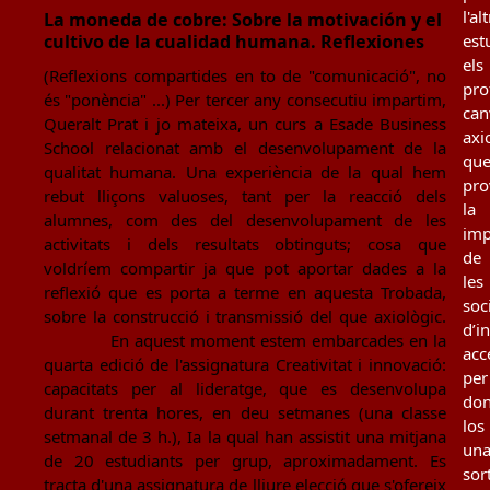
l'al
La moneda de cobre: Sobre la motivación y el
cultivo de la cualidad humana. Reflexiones
est
els
(Reflexions compartides en to de "comunicació", no
pro
és "ponència" ...) Per tercer any consecutiu impartim,
can
Queralt Prat i jo mateixa, un curs a Esade Business
axi
School relacionat amb el desenvolupament de la
qu
qualitat humana. Una experiència de la qual hem
pro
rebut lliçons valuoses, tant per la reacció dels
la
alumnes, com des del desenvolupament de les
imp
activitats i dels resultats obtinguts; cosa que
de
voldríem compartir ja que pot aportar dades a la
les
reflexió que es porta a terme en aquesta Trobada,
soc
sobre la construcció i transmissió del que axiològic.
d’i
En aquest moment estem embarcades en la
acc
quarta edició de l'assignatura Creativitat i innovació:
per
capacitats per al lideratge, que es desenvolupa
don
durant trenta hores, en deu setmanes (una classe
los
setmanal de 3 h.), Ia la qual han assistit una mitjana
un
de 20 estudiants per grup, aproximadament. Es
sor
tracta d'una assignatura de lliure elecció que s'ofereix