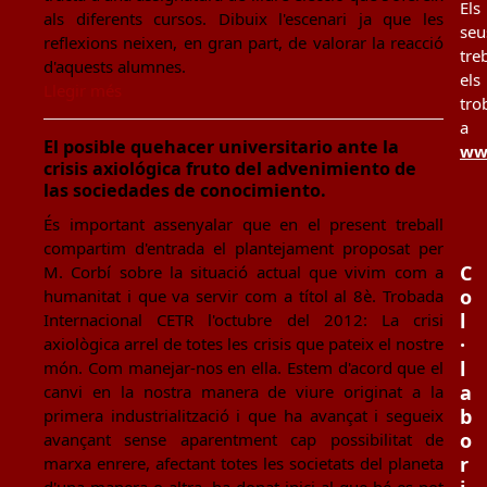
Els
als diferents cursos. Dibuix l'escenari ja que les
seu
reflexions neixen, en gran part, de valorar la reacció
tre
d'aquests alumnes.
els
Llegir més
tro
a
El posible quehacer universitario ante la
www
crisis axiológica fruto del advenimiento de
las sociedades de conocimiento.
És important assenyalar que en el present treball
compartim d'entrada el plantejament proposat per
C
M. Corbí sobre la situació actual que vivim com a
o
humanitat i que va servir com a títol al 8è. Trobada
l
Internacional CETR l'octubre del 2012: La crisi
·
axiològica arrel de totes les crisis que pateix el nostre
l
món. Com manejar-nos en ella. Estem d'acord que el
a
canvi en la nostra manera de viure originat a la
b
primera industrialització i que ha avançat i segueix
o
avançant sense aparentment cap possibilitat de
r
marxa enrere, afectant totes les societats del planeta