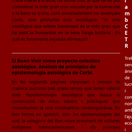
i
d'una manera o altra, ha donat inici al que bé es pot
a
considerar la més gran crisi viscuda per la humanitat
m
a la base es troba, com encertadament ho assenyala
b
Corbí, una profunda crisi axiològica: "la crisi
C
axiològica que estem travessant és la més greu que
E
ha patit la humanitat en la seva llarga història . En
T
què es fonamenta aquesta afirmació?
R
Llegir més
Tre
El Buen Vivir como proyecto colectivo
sen
axiológico. Análisis de principios de
àn
epistemología axiológica de Corbí.
de
En les següents pàgines s'exposen i revisen de
luc
manera succinta tres grans temes que tenen relació
i
amb l'epistemologia axiològica que busca la
co
construcció de nous sabers i pràctiques que
no
recondueixin la crisi civilitzatòria contemporània. Els
am
tres temes en qüestió, són: les epistemologies del
l'aj
sud, la categoria del Bon viure provinent de cultures
ec
indígenes llatinoamericanes i els principis
i