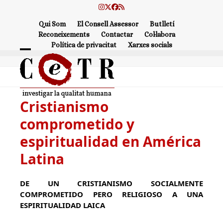
Skip
Instagram
Twitter
Facebook
RSS
to
Qui Som
El Consell Assessor
Butlletí
content
Reconeixements
Contactar
Col·labora
Política de privacitat
Xarxes socials
Open
Close
mobile
mobile
menu
menu
Cristianismo
comprometido y
espiritualidad en América
Latina
DE UN CRISTIANISMO SOCIALMENTE
COMPROMETIDO PERO RELIGIOSO A UNA
ESPIRITUALIDAD LAICA