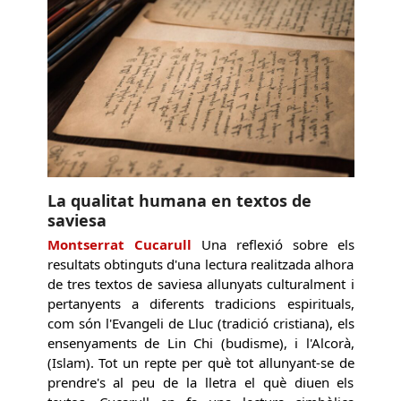
La qualitat humana en textos de
saviesa
Montserrat Cucarull
Una reflexió sobre els
resultats obtinguts d'una lectura realitzada alhora
de tres textos de saviesa allunyats culturalment i
pertanyents a diferents tradicions espirituals,
com són l'Evangeli de Lluc (tradició cristiana), els
ensenyaments de Lin Chi (budisme), i l'Alcorà,
(Islam). Tot un repte per què tot allunyant-se de
prendre's al peu de la lletra el què diuen els