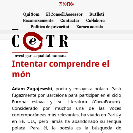
Skip
Instagram
Twitter
Facebook
RSS
to
Qui Som
El Consell Assessor
Butlletí
content
Reconeixements
Contactar
Col·labora
Política de privacitat
Xarxes socials
Open
Close
mobile
mobile
menu
menu
Intentar comprendre el
món
Adam Zagajewski
, poeta y ensayista polaco. Pasó
fugazmente por Barcelona para participar en el ciclo
Europa eslava y su literatura (CaixaForum).
Considerado por muchos una de las voces
contemporáneas más relevantes, ha vivido en París y
en EE. UU., pero jamás ha abandonado su lengua
polaca. Para él, la poesía es la búsqueda de