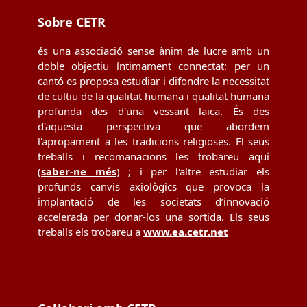
Sobre CETR
és una associació sense ànim de lucre amb un
doble objectiu íntimament connectat: per un
cantó es proposa estudiar i difondre la necessitat
de cultiu de la qualitat humana i qualitat humana
profunda des d'una vessant laica. És des
d'aquesta perspectiva que abordem
l'apropament a les tradicions religioses. El seus
treballs i recomanacions les trobareu aquí
(
saber-ne més
) ; i per l'altre estudiar els
profunds canvis axiològics que provoca la
implantació de les societats d’innovació
accelerada per donar-los una sortida. Els seus
treballs els trobareu a
www.ea.cetr.net