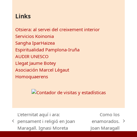
Links
Otsiera: al servei del creixement interior
Servicios Koinonia
Sangha IparHaizea
Espiritualidad Pamplona-Iruña
AUDIR UNESCO
Llegat Jaume Botey
Asociación Marcel Légaut
Homoquaerens
L’eternitat aquí i ara:
Como los
pensament i religió en Joan
enamorados.
previous
next
Maragall. Ignasi Moreta
Joan Maragall
post:
post: