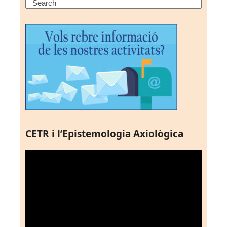
Search
CETR i l’Epistemologia Axiològica
Reproductor
de
vídeo