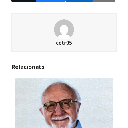
cetr05
Relacionats