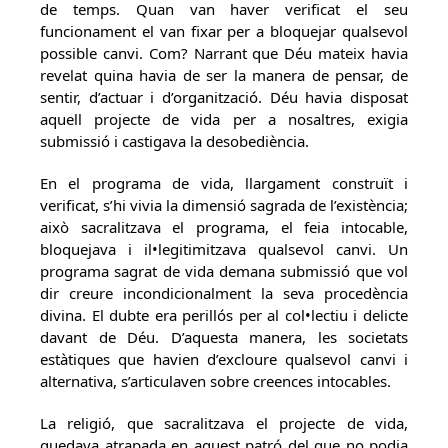
de temps. Quan van haver verificat el seu
funcionament el van fixar per a bloquejar qualsevol
possible canvi. Com? Narrant que Déu mateix havia
revelat quina havia de ser la manera de pensar, de
sentir, d’actuar i d’organització. Déu havia disposat
aquell projecte de vida per a nosaltres, exigia
submissió i castigava la desobediència.
En el programa de vida, llargament construït i
verificat, s’hi vivia la dimensió sagrada de l’existència;
això sacralitzava el programa, el feia intocable,
bloquejava i il•legitimitzava qualsevol canvi. Un
programa sagrat de vida demana submissió que vol
dir creure incondicionalment la seva procedència
divina. El dubte era perillós per al col•lectiu i delicte
davant de Déu. D’aquesta manera, les societats
estàtiques que havien d’excloure qualsevol canvi i
alternativa, s’articulaven sobre creences intocables.
La religió, que sacralitzava el projecte de vida,
quedava atrapada en aquest patró del que no podia