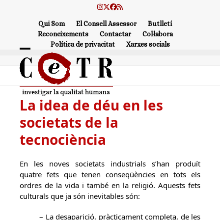
Skip
Instagram
Twitter
Facebook
RSS
to
Qui Som
El Consell Assessor
Butlletí
content
Reconeixements
Contactar
Col·labora
Política de privacitat
Xarxes socials
Open
Close
mobile
mobile
menu
menu
La idea de déu en les
societats de la
tecnociència
En les noves societats industrials s’han produït
quatre fets que tenen conseqüències en tots els
ordres de la vida i també en la religió. Aquests fets
culturals que ja són inevitables són:
– La desaparició, pràcticament completa, de les