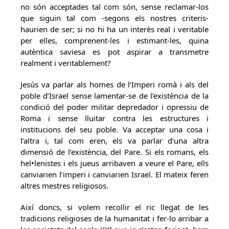
no són acceptades tal com són, sense reclamar-los
que siguin tal com -segons els nostres criteris-
haurien de ser; si no hi ha un interès real i veritable
per elles, comprenent-les i estimant-les, quina
autèntica saviesa es pot aspirar a transmetre
realment i veritablement?
Jesús va parlar als homes de l’Imperi romà i als del
poble d’Israel sense lamentar-se de l’existència de la
condició del poder militar depredador i opressiu de
Roma i sense lluitar contra les estructures i
institucions del seu poble. Va acceptar una cosa i
l’altra i, tal com eren, els va parlar d’una altra
dimensió de l’existència, del Pare. Si els romans, els
hel•lenistes i els jueus arribaven a veure el Pare, ells
canviarien l’imperi i canviarien Israel. El mateix feren
altres mestres religiosos.
Així doncs, si volem recollir el ric llegat de les
tradicions religioses de la humanitat i fer-lo arribar a