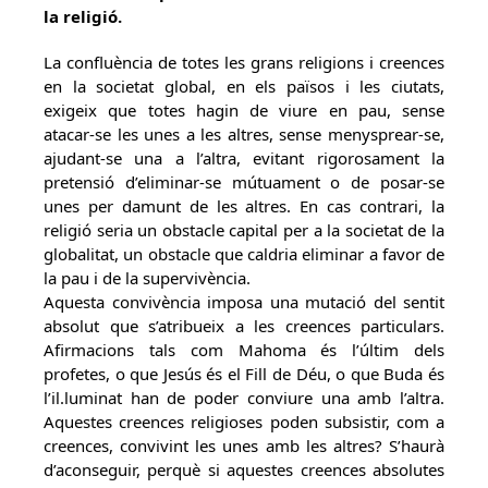
la religió.
La confluència de totes les grans religions i creences
en la societat global, en els països i les ciutats,
exigeix que totes hagin de viure en pau, sense
atacar-se les unes a les altres, sense menysprear-se,
ajudant-se una a l’altra, evitant rigorosament la
pretensió d’eliminar-se mútuament o de posar-se
unes per damunt de les altres. En cas contrari, la
religió seria un obstacle capital per a la societat de la
globalitat, un obstacle que caldria eliminar a favor de
la pau i de la supervivència.
Aquesta convivència imposa una mutació del sentit
absolut que s’atribueix a les creences particulars.
Afirmacions tals com Mahoma és l’últim dels
profetes, o que Jesús és el Fill de Déu, o que Buda és
l’il.luminat han de poder conviure una amb l’altra.
Aquestes creences religioses poden subsistir, com a
creences, convivint les unes amb les altres? S’haurà
d’aconseguir, perquè si aquestes creences absolutes