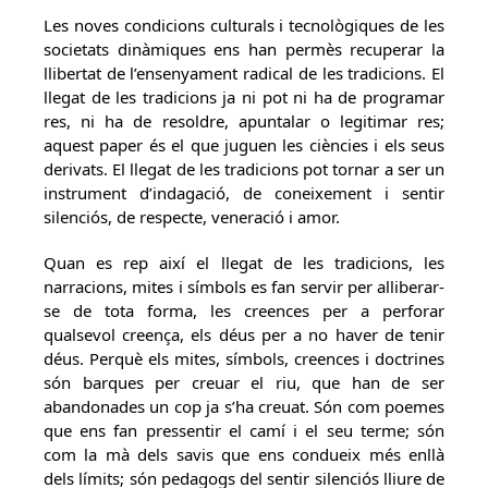
Les noves condicions culturals i tecnològiques de les
societats dinàmiques ens han permès recuperar la
llibertat de l’ensenyament radical de les tradicions. El
llegat de les tradicions ja ni pot ni ha de programar
res, ni ha de resoldre, apuntalar o legitimar res;
aquest paper és el que juguen les ciències i els seus
derivats. El llegat de les tradicions pot tornar a ser un
instrument d’indagació, de coneixement i sentir
silenciós, de respecte, veneració i amor.
Quan es rep així el llegat de les tradicions, les
narracions, mites i símbols es fan servir per alliberar-
se de tota forma, les creences per a perforar
qualsevol creença, els déus per a no haver de tenir
déus. Perquè els mites, símbols, creences i doctrines
són barques per creuar el riu, que han de ser
abandonades un cop ja s’ha creuat. Són com poemes
que ens fan pressentir el camí i el seu terme; són
com la mà dels savis que ens condueix més enllà
dels límits; són pedagogs del sentir silenciós lliure de