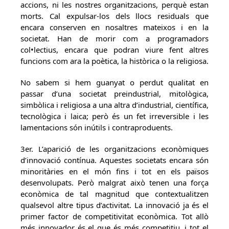
accions, ni les nostres organitzacions, perquè estan
morts. Cal expulsar-los dels llocs residuals que
encara conserven en nosaltres mateixos i en la
societat. Han de morir com a programadors
col•lectius, encara que podran viure fent altres
funcions com ara la poètica, la històrica o la religiosa.
No sabem si hem guanyat o perdut qualitat en
passar d’una societat preindustrial, mitològica,
simbòlica i religiosa a una altra d’industrial, científica,
tecnològica i laica; però és un fet irreversible i les
lamentacions són inútils i contraproduents.
3er. L’aparició de les organitzacions econòmiques
d’innovació contínua. Aquestes societats encara són
minoritàries en el món fins i tot en els països
desenvolupats. Però malgrat això tenen una força
econòmica de tal magnitud que contextualitzen
qualsevol altre tipus d’activitat. La innovació ja és el
primer factor de competitivitat econòmica. Tot allò
més innovador és el que és més competitiu, i tot el