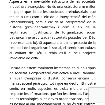
Aquesta és la inevitable estructura de les societats
industrials avançades. No és una estructura ni millor
ni pitjor que la de les societats preindustrials que
tenien a Déu com a eix de la interpretació del món
(creacionisme), com a eix de la interpretació de la
història (providencialisme) i com a eix de la
legitimació i justificació de l’organització social
patriarcal i jerarquitzada (autoritats posades per Déu
i representant-lo). Si aquesta era la interpretació de la
realitat i de l’organització social, el sentir s’articulava
al voltant de Déu i rebia d’Ell el seu projecte
inviolable de vida.
Encara no estem totalment immersos en el nou tipus
de societat. L’organització col•lectiva a nivell familiar,
a nivell d’empresa o d’Estat, conserva encara un
marcat accent jeràrquic, tot i que en declivi. El nostre
sentir, en molts aspectes, es troba molt endarrerit
respecte les afirmacions que fan les ciències, l’ús real
de les tecnologies o les noves organitzacions; ara bé,
es posarà al dia, inevitablement, si no és que entrem