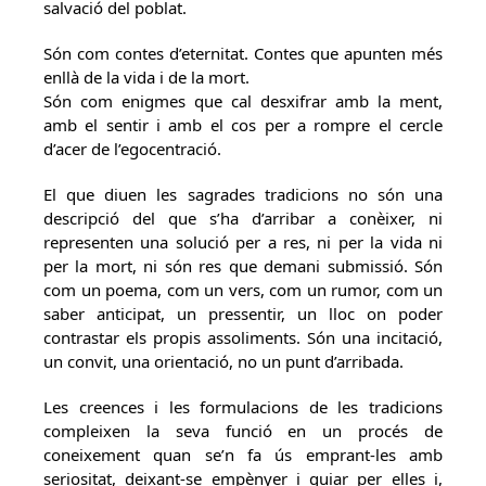
salvació del poblat.
Són com contes d’eternitat. Contes que apunten més
enllà de la vida i de la mort.
Són com enigmes que cal desxifrar amb la ment,
amb el sentir i amb el cos per a rompre el cercle
d’acer de l’egocentració.
El que diuen les sagrades tradicions no són una
descripció del que s’ha d’arribar a conèixer, ni
representen una solució per a res, ni per la vida ni
per la mort, ni són res que demani submissió. Són
com un poema, com un vers, com un rumor, com un
saber anticipat, un pressentir, un lloc on poder
contrastar els propis assoliments. Són una incitació,
un convit, una orientació, no un punt d’arribada.
Les creences i les formulacions de les tradicions
compleixen la seva funció en un procés de
coneixement quan se’n fa ús emprant-les amb
seriositat, deixant-se empènyer i guiar per elles i,