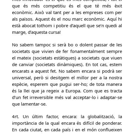
que és més competitiu és el que té més èxit
econòmic. Això val tant per a les empreses com per
als països. Aquest és el nou marc econòmic. Aquí hi
està abocat tothom i pobre d’aquell que se’n quedi al
marge, d’aquesta cursa!
No sabem tampoc si serà bo o dolent passar de les
societats que vivien de fer fonamentalment sempre
el mateix (societats estàtiques) a societats que viuen
de canviar (societats dinàmiques). En tot cas, estem
encarats a aquest fet. No sabem encara si podrà ser
universal, però si desitgem el millor per a la nostra
espècie, esperem que pugui ser-ho; de tota manera
és la llei que ja regeix a Europa. Com que es tracta
d’un fet irreversible més val acceptar-lo i adaptar-se
que lamentar-se.
4rt. Un últim factor, encara: la globalització, la
importància de la qual encara és difícil de ponderar.
En cada ciutat, en cada país i en el món conflueixen