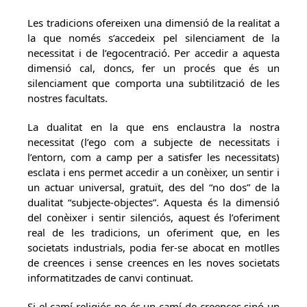
Les tradicions ofereixen una dimensió de la realitat a
la que només s’accedeix pel silenciament de la
necessitat i de l’egocentració. Per accedir a aquesta
dimensió cal, doncs, fer un procés que és un
silenciament que comporta una subtilització de les
nostres facultats.
La dualitat en la que ens enclaustra la nostra
necessitat (l’ego com a subjecte de necessitats i
l’entorn, com a camp per a satisfer les necessitats)
esclata i ens permet accedir a un conèixer, un sentir i
un actuar universal, gratuït, des del “no dos” de la
dualitat “subjecte-objectes”. Aquesta és la dimensió
del conèixer i sentir silenciós, aquest és l’oferiment
real de les tradicions, un oferiment que, en les
societats industrials, podia fer-se abocat en motlles
de creences i sense creences en les noves societats
informatitzades de canvi continuat.
Si el camí religiós no és un camí de creences sinó un