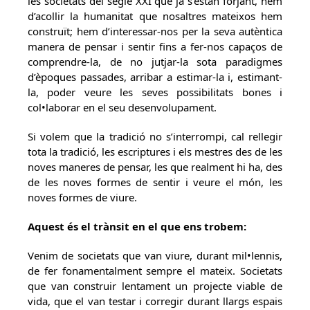
les societats del segle XXI que ja s’estan forjant, hem
d’acollir la humanitat que nosaltres mateixos hem
construït; hem d’interessar-nos per la seva autèntica
manera de pensar i sentir fins a fer-nos capaços de
comprendre-la, de no jutjar-la sota paradigmes
d’èpoques passades, arribar a estimar-la i, estimant-
la, poder veure les seves possibilitats bones i
col•laborar en el seu desenvolupament.
Si volem que la tradició no s’interrompi, cal rellegir
tota la tradició, les escriptures i els mestres des de les
noves maneres de pensar, les que realment hi ha, des
de les noves formes de sentir i veure el món, les
noves formes de viure.
Aquest és el trànsit en el que ens trobem:
Venim de societats que van viure, durant mil•lennis,
de fer fonamentalment sempre el mateix. Societats
que van construir lentament un projecte viable de
vida, que el van testar i corregir durant llargs espais