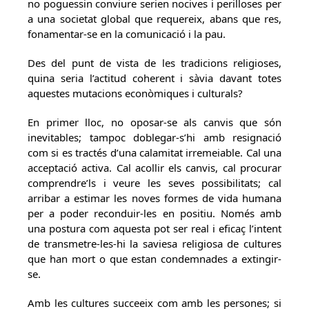
no poguessin conviure serien nocives i perilloses per
a una societat global que requereix, abans que res,
fonamentar-se en la comunicació i la pau.
Des del punt de vista de les tradicions religioses,
quina seria l’actitud coherent i sàvia davant totes
aquestes mutacions econòmiques i culturals?
En primer lloc, no oposar-se als canvis que són
inevitables; tampoc doblegar-s’hi amb resignació
com si es tractés d’una calamitat irremeiable. Cal una
acceptació activa. Cal acollir els canvis, cal procurar
comprendre’ls i veure les seves possibilitats; cal
arribar a estimar les noves formes de vida humana
per a poder reconduir-les en positiu. Només amb
una postura com aquesta pot ser real i eficaç l’intent
de transmetre-les-hi la saviesa religiosa de cultures
que han mort o que estan condemnades a extingir-
se.
Amb les cultures succeeix com amb les persones; si