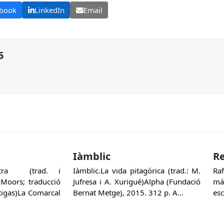
book
LinkedIn
Email
5
Iàmblic
Re
Sutra (trad. i
Iàmblic.La vida pitagórica (trad.: M.
Ra
 Moors; traducció
Jufresa i A. Xurigué)Alpha (Fundació
má
rtigas)La Comarcal
Bernat Metge), 2015. 312 p. A…
esc