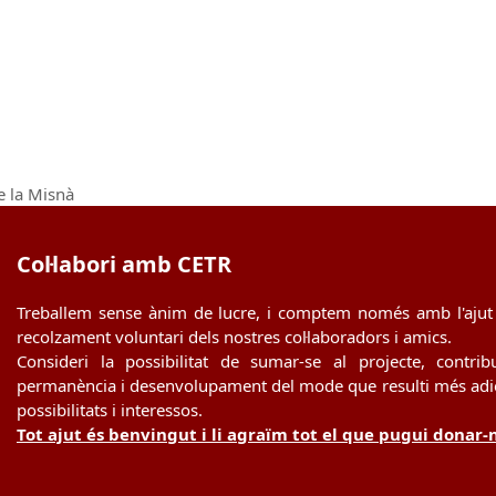
de la Misnà
Col·labori amb CETR
Treballem sense ànim de lucre, i comptem només amb l'ajut 
recolzament voluntari dels nostres col·laboradors i amics.
Consideri la possibilitat de sumar-se al projecte, contrib
permanència i desenvolupament del mode que resulti més adie
possibilitats i interessos.
Tot ajut és benvingut i li agraïm tot el que pugui donar-