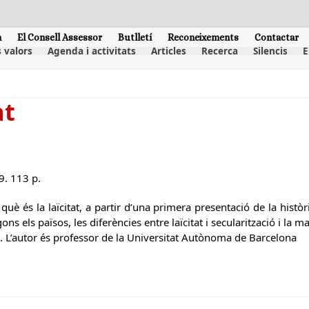
m
El Consell Assessor
Butlletí
Reconeixements
Contactar
 valors
Agenda i activitats
Articles
Recerca
Silencis
E
at
9. 113 p.
 què és la laïcitat, a partir d’una primera presentació de la histò
ons els països, les diferències entre laïcitat i secularització i la 
. L’autor és professor de la Universitat Autònoma de Barcelona