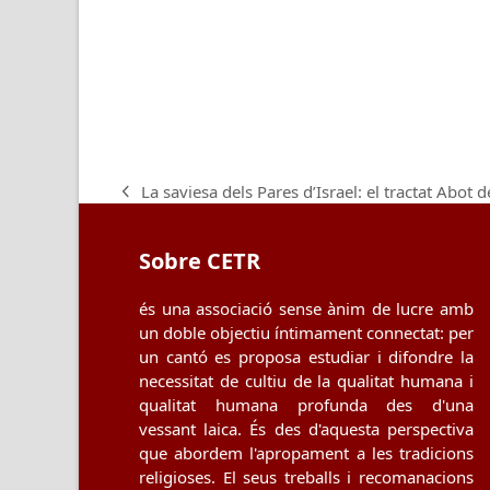
La saviesa dels Pares d’Israel: el tractat Abot 
previous
post:
Sobre CETR
és una associació sense ànim de lucre amb
un doble objectiu íntimament connectat: per
un cantó es proposa estudiar i difondre la
necessitat de cultiu de la qualitat humana i
qualitat humana profunda des d'una
vessant laica. És des d'aquesta perspectiva
que abordem l'apropament a les tradicions
religioses. El seus treballs i recomanacions