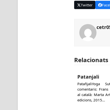
Twitter
Face
cetr0
Relacionats
Patanjali
PatañjaliYoga 
comentaris: Frans
al català: Marta A
edicions, 2015…