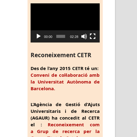
Reproductor
de
vídeo
00:00
02:28
Reconeixement CETR
Des de l’any 2015 CETR té un:
Conveni de col·laboració amb
la Universitat Autònoma de
Barcelona.
L’Agència de Gestió d’Ajuts
Universitaris i de Recerca
(AGAUR) ha concedit al CETR
el :
Reconeixement com
a Grup de recerca per la