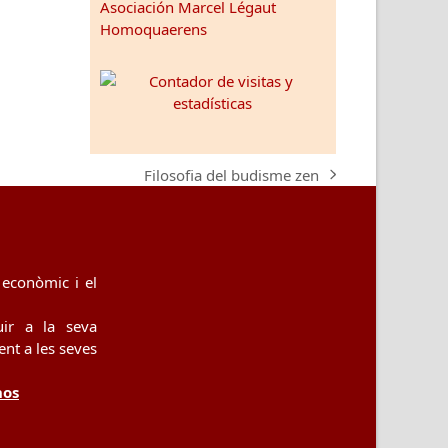
Asociación Marcel Légaut
Homoquaerens
Filosofia del budisme zen
next
post:
econòmic i el
uir a la seva
nt a les seves
nos