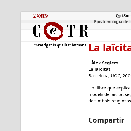
Skip
to
content
Qui So
Instagram
Twitter
Facebook
RSS
Epistemologia dels
La laïcit
Àlex Seglers
La laïcitat
Barcelona, UOC, 200
Un llibre que explica
models de laïcitat seg
de símbols religiosos
Compartir