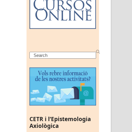
Search
CETR i l’Epistemologia
Axiològica