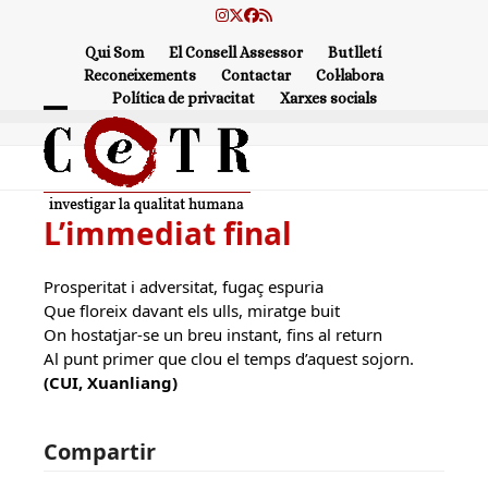
Skip
Instagram
Twitter
Facebook
RSS
to
Qui Som
El Consell Assessor
Butlletí
content
Reconeixements
Contactar
Col·labora
Política de privacitat
Xarxes socials
Open
Close
mobile
mobile
menu
menu
L’immediat final
Prosperitat i adversitat, fugaç espuria
Que floreix davant els ulls, miratge buit
On hostatjar-se un breu instant, fins al return
Al punt primer que clou el temps d’aquest sojorn.
(CUI, Xuanliang)
Compartir