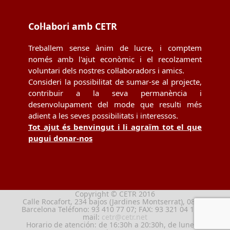
Col·labori amb CETR
Treballem sense ànim de lucre, i comptem
només amb l'ajut econòmic i el recolzament
voluntari dels nostres col·laboradors i amics.
Consideri la possibilitat de sumar-se al projecte,
contribuir a la seva permanència i
desenvolupament del mode que resulti més
adient a les seves possibilitats i interessos.
Tot ajut és benvingut i li agraïm tot el que
pugui donar-nos
Copyright © CETR 2016
Calle Rocafort, 234 bajos (Jardines Montserrat), 08029
Barcelona Teléfono: 93 410 77 07; FAX: 93 321 04 13; e-
mail:
cetr@cetr.net
Horario de atención: de 16:30h a 20:30h, de lunes a