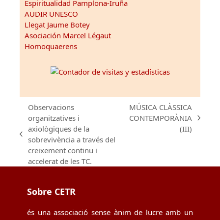
Espiritualidad Pamplona-Iruña
AUDIR UNESCO
Llegat Jaume Botey
Asociación Marcel Légaut
Homoquaerens
Observacions
MÚSICA CLÀSSICA
organitzatives i
CONTEMPORÀNIA
next
axiològiques de la
(III)
post:
previous
sobrevivència a través del
post:
creixement continu i
accelerat de les TC.
Sobre CETR
és una associació sense ànim de lucre amb un