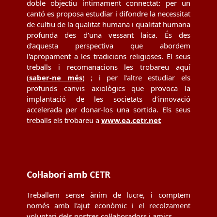
doble objectiu íntimament connectat: per un
cantó es proposa estudiar i difondre la necessitat
de cultiu de la qualitat humana i qualitat humana
profunda des d'una vessant laica. És des
d'aquesta perspectiva que abordem
l'apropament a les tradicions religioses. El seus
treballs i recomanacions les trobareu aquí
(
saber-ne més
) ; i per l'altre estudiar els
profunds canvis axiològics que provoca la
implantació de les societats d’innovació
accelerada per donar-los una sortida. Els seus
treballs els trobareu a
www.ea.cetr.net
Col·labori amb CETR
Treballem sense ànim de lucre, i comptem
només amb l'ajut econòmic i el recolzament
voluntari dels nostres col·laboradors i amics.