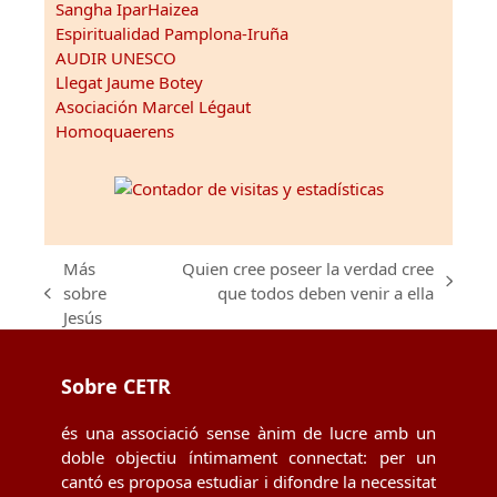
Sangha IparHaizea
Espiritualidad Pamplona-Iruña
AUDIR UNESCO
Llegat Jaume Botey
Asociación Marcel Légaut
Homoquaerens
Más
Quien cree poseer la verdad cree
next
sobre
que todos deben venir a ella
previous
post:
Jesús
post:
Sobre CETR
és una associació sense ànim de lucre amb un
doble objectiu íntimament connectat: per un
cantó es proposa estudiar i difondre la necessitat