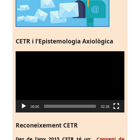
CETR i l’Epistemologia Axiològica
Reproductor
de
vídeo
00:00
02:28
Reconeixement CETR
Des de l’any 2015 CETR té un:
Conveni de