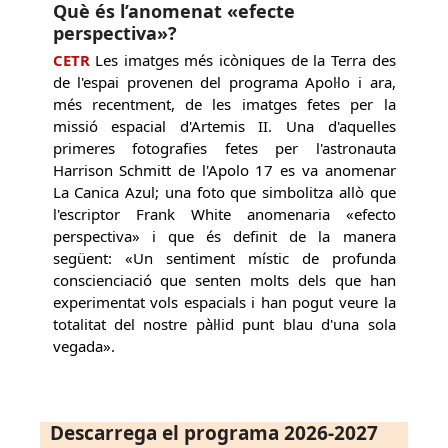
Què és l’anomenat «efecte
perspectiva»?
CETR
Les imatges més icòniques de la Terra des
de l'espai provenen del programa Apol·lo i ara,
més recentment, de les imatges fetes per la
missió espacial d'Artemis II. Una d'aquelles
primeres fotografies fetes per l'astronauta
Harrison Schmitt de l'Apolo 17 es va anomenar
La Canica Azul; una foto que simbolitza allò que
l'escriptor Frank White anomenaria «efecto
perspectiva» i que és definit de la manera
següent: «Un sentiment místic de profunda
conscienciació que senten molts dels que han
experimentat vols espacials i han pogut veure la
totalitat del nostre pàl·lid punt blau d'una sola
vegada».
Descarrega el programa 2026-2027