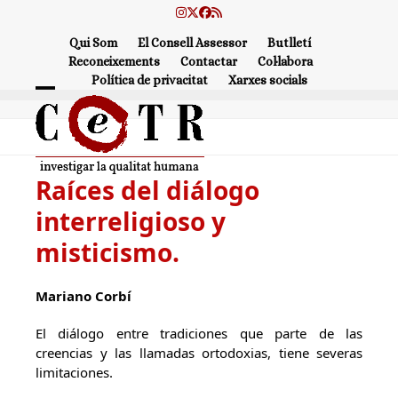
Skip
Instagram
Twitter
Facebook
RSS
to
Qui Som
El Consell Assessor
Butlletí
content
Reconeixements
Contactar
Col·labora
Política de privacitat
Xarxes socials
Open
Close
mobile
mobile
menu
menu
Raíces del diálogo
interreligioso y
misticismo.
Mariano Corbí
El diálogo entre tradiciones que parte de las
creencias y las llamadas ortodoxias, tiene severas
limitaciones.