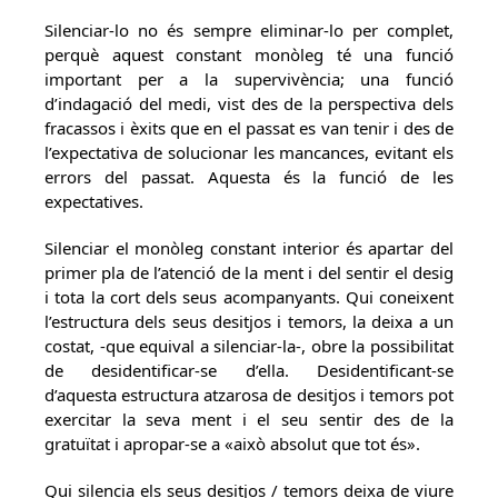
Silenciar-lo no és sempre eliminar-lo per complet,
perquè aquest constant monòleg té una funció
important per a la supervivència; una funció
d’indagació del medi, vist des de la perspectiva dels
fracassos i èxits que en el passat es van tenir i des de
l’expectativa de solucionar les mancances, evitant els
errors del passat. Aquesta és la funció de les
expectatives.
Silenciar el monòleg constant interior és apartar del
primer pla de l’atenció de la ment i del sentir el desig
i tota la cort dels seus acompanyants. Qui coneixent
l’estructura dels seus desitjos i temors, la deixa a un
costat, -que equival a silenciar-la-, obre la possibilitat
de desidentificar-se d’ella. Desidentificant-se
d’aquesta estructura atzarosa de desitjos i temors pot
exercitar la seva ment i el seu sentir des de la
gratuïtat i apropar-se a «això absolut que tot és».
Qui silencia els seus desitjos / temors deixa de viure