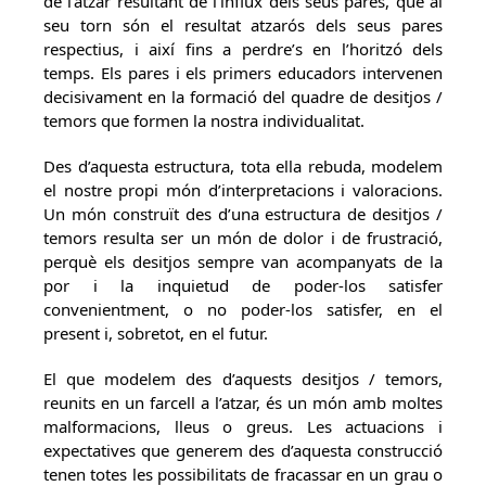
de l’atzar resultant de l’influx dels seus pares, que al
seu torn són el resultat atzarós dels seus pares
respectius, i així fins a perdre’s en l’horitzó dels
temps. Els pares i els primers educadors intervenen
decisivament en la formació del quadre de desitjos /
temors que formen la nostra individualitat.
Des d’aquesta estructura, tota ella rebuda, modelem
el nostre propi món d’interpretacions i valoracions.
Un món construït des d’una estructura de desitjos /
temors resulta ser un món de dolor i de frustració,
perquè els desitjos sempre van acompanyats de la
por i la inquietud de poder-los satisfer
convenientment, o no poder-los satisfer, en el
present i, sobretot, en el futur.
El que modelem des d’aquests desitjos / temors,
reunits en un farcell a l’atzar, és un món amb moltes
malformacions, lleus o greus. Les actuacions i
expectatives que generem des d’aquesta construcció
tenen totes les possibilitats de fracassar en un grau o