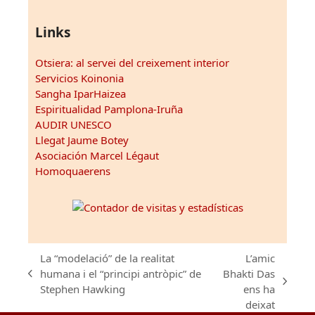
Links
Otsiera: al servei del creixement interior
Servicios Koinonia
Sangha IparHaizea
Espiritualidad Pamplona-Iruña
AUDIR UNESCO
Llegat Jaume Botey
Asociación Marcel Légaut
Homoquaerens
La “modelació” de la realitat
L’amic
humana i el “principi antròpic” de
Bhakti Das
previous
next
Stephen Hawking
ens ha
post:
post:
deixat