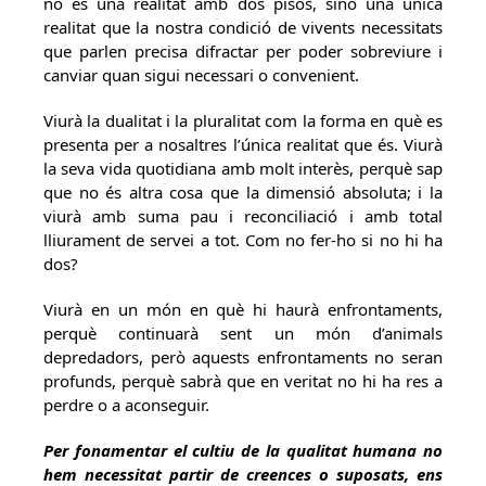
no és una realitat amb dos pisos, sinó una única
realitat que la nostra condició de vivents necessitats
que parlen precisa difractar per poder sobreviure i
canviar quan sigui necessari o convenient.
Viurà la dualitat i la pluralitat com la forma en què es
presenta per a nosaltres l’única realitat que és. Viurà
la seva vida quotidiana amb molt interès, perquè sap
que no és altra cosa que la dimensió absoluta; i la
viurà amb suma pau i reconciliació i amb total
lliurament de servei a tot. Com no fer-ho si no hi ha
dos?
Viurà en un món en què hi haurà enfrontaments,
perquè continuarà sent un món d’animals
depredadors, però aquests enfrontaments no seran
profunds, perquè sabrà que en veritat no hi ha res a
perdre o a aconseguir.
Per fonamentar el cultiu de la qualitat humana no
hem necessitat partir de creences o suposats, ens