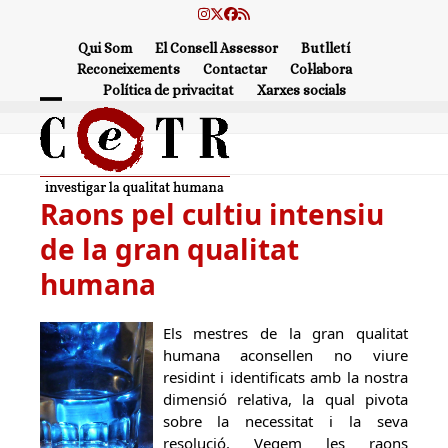
Skip
Instagram
Twitter
Facebook
RSS
to
Qui Som
El Consell Assessor
Butlletí
content
Reconeixements
Contactar
Col·labora
Política de privacitat
Xarxes socials
Open
Close
mobile
mobile
menu
menu
Raons pel cultiu intensiu
de la gran qualitat
humana
Els mestres de la gran qualitat
humana aconsellen no viure
residint i identificats amb la nostra
dimensió relativa, la qual pivota
sobre la necessitat i la seva
resolució. Vegem les raons