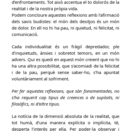
d’enfrontaments. Tot això accentua el to dolorós de la
realitat i de la nostra pròpia vida.
Podem concloure aquestes reflexions amb l’afirmació
dels savis budistes: el món dels desitjos és un món
de dolor. En ell no hi ha pau, ni quietud, ni felicitat, ni
comunicació.
Cada individualitat és un fràgil depredador, ple
d’inquietuds, ànsies i sobretot temors, en un món
advers. Qui es quedi en aquest món creient que no hi
ha una altra possibilitat, que s’acomiadi de la felicitat
i de la pau, perquè sense saber-ho, s’ha apuntat
voluntàriament al sofriment.
Per fer aquestes reflexions, que són fonamentades, no
s’ha requerit cap tipus de creences o de supòsits, ni
filosòfics, ni d’altre tipus.
La notícia de la dimensió absoluta de la realitat, que
tot humà, d’una manera explícita o implícita, té,
desperta l’interès per ella. Per poder-la observar i