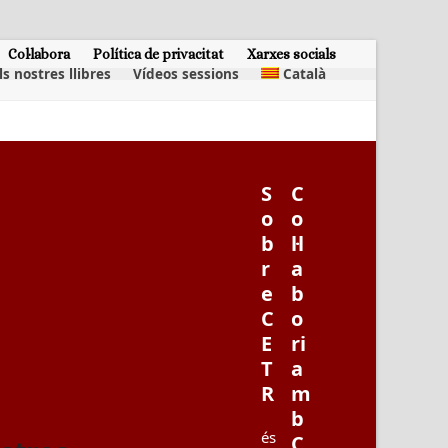
Col·labora
Política de privacitat
Xarxes socials
ls nostres llibres
Vídeos sessions
Català
S
C
o
o
b
l·l
r
a
e
b
C
o
E
ri
T
a
R
m
b
és
C