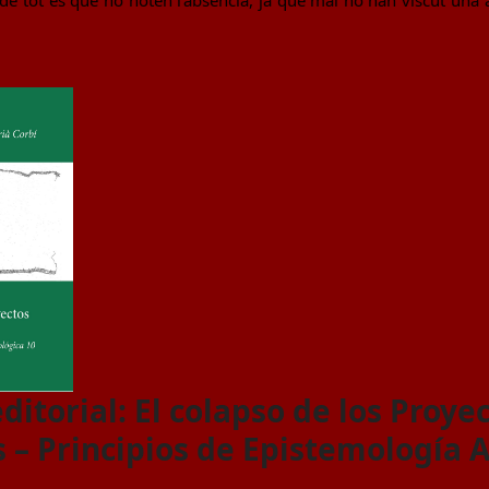
or de tot és que no noten l'absència, ja que mai no han viscut una 
ditorial: El colapso de los Proye
s – Principios de Epistemología A