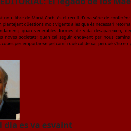
DITORIAL: El legado de los Mae
 nou llibre de Marià Corbí és el recull d'una sèrie de conferènc
 plantejant qüestions molt vigents a les que és necessari retornar.
ndament; quan venerables formes de vida desapareixen, dei
es noves societats; quan cal seguir endavant per nous camins 
es copes per emportar-se pel camí i què cal deixar perquè s'ho empo
l dia es va esvaint