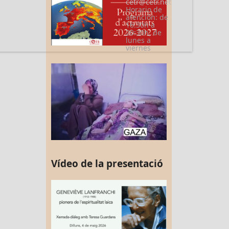
cetr@cetr.net
Horario de
atención: de
16:30h a
20:30h, de
lunes a
viernes
Vídeo de la presentació