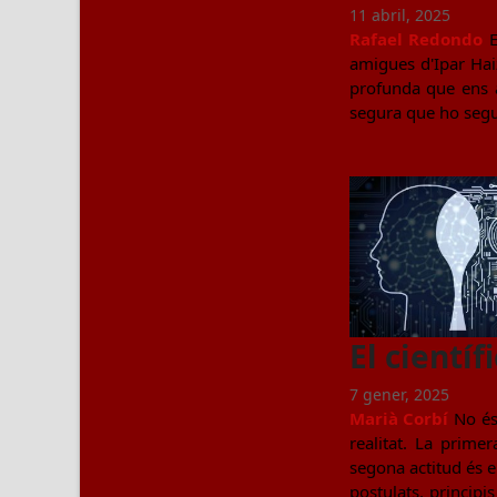
11 abril, 2025
Rafael Redondo
E
amigues d'Ipar Hai
profunda que ens a
segura que ho seguir
El científi
7 gener, 2025
Marià Corbí
No és 
realitat. La primer
segona actitud és el
postulats, principi