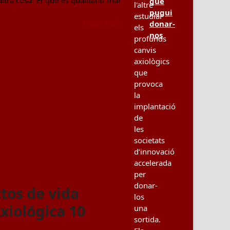
altra cosa. El que és qualitatiu mai
que
l'altre
pugui
estudiar
Llegir més
donar-
els
nos
profunds
canvis
axiològics
que
provoca
la
implantació
de
les
societats
d’innovació
accelerada
per
donar-
ctos de vida
los
xiológica 10
una
sortida.