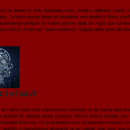
ns ha deixat en Rafa Redondo, amic, mestre, referent, poeta. Com
zea, "la seva marxa deixa en nosaltres una absència física que
companya sempre. El nostre aita ha estat un regal que continuar
à fent al cor de tots i totes nosaltres.” Gràcies Rafa, amic de l'à
c i el savi
el mateix tenir una interpretació coherent de la realitat que teni
a actitud és resultat d’uns principis teòrics bàsics tractats pe
 resultat d’un savi. No és el mateix tenir un sistema coherent d'in
s científics i metodologia abstracta de la realitat, que tenir una e