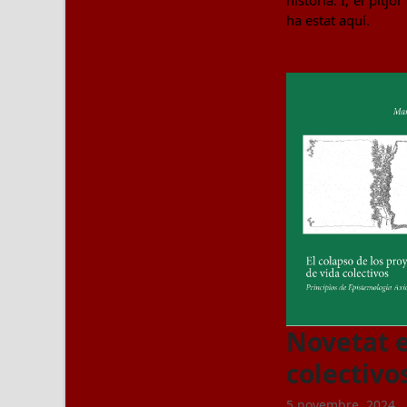
història. I, el pitj
ha estat aquí.
Novetat e
colectivo
5 novembre, 2024