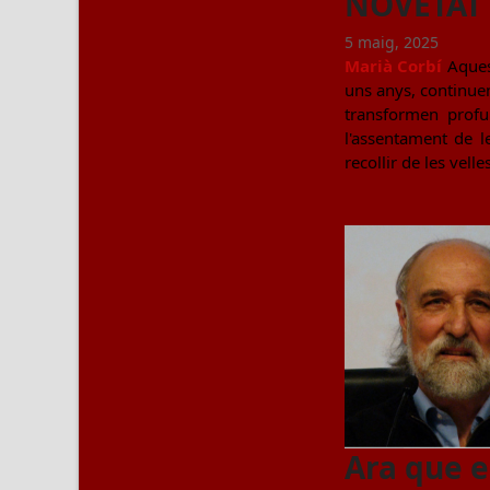
NOVETAT E
5 maig, 2025
Marià Corbí
Aquest
uns anys, continuen
transformen profu
l'assentament de l
recollir de les vell
Ara que e