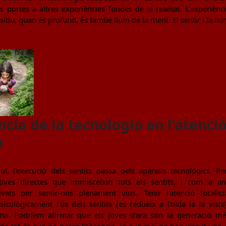
s portes a altres experiències fondes de la realitat. L’experiènc
sitiu, quan és profund, és també llum de la ment. El sentir i la ll
ncia de la tecnologia en l’atenció
u
i, l'execució dels sentits passa pels aparells tecnològics. P
itives directes que immisceixin tots els sentits, i com a 
vats per sentir-nos plenament vius. Tenir l'atenció focalit
sicològicament l'ús dels sentits (es redueix a l'oïda ia la vista
ana. Podríem afirmar que els joves d'ara són la generació m