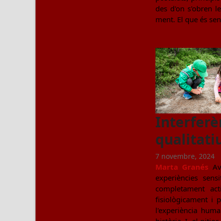
des d'on s'obren le
ment. El que és sen
Interferè
qualitati
7 novembre, 2024
Marta Granés
Avu
experiències sens
completament acti
fisiològicament i p
l'experiència hum