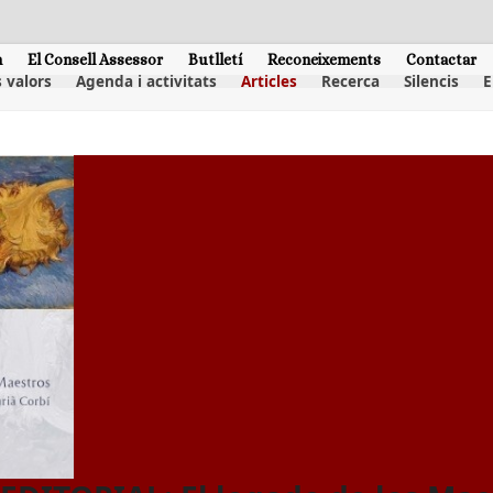
m
El Consell Assessor
Butlletí
Reconeixements
Contactar
 valors
Agenda i activitats
Articles
Recerca
Silencis
E