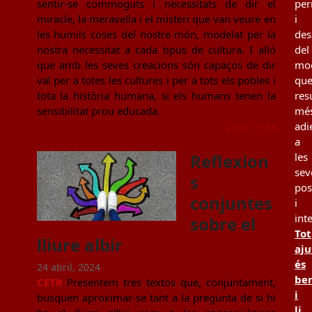
sentir-se commoguts i necessitats de dir el
per
miracle, la meravella i el misteri que van veure en
i
les humils coses del nostre món, modelat per la
des
nostra necessitat a cada tipus de cultura. I allò
del
que amb les seves creacions són capaços de dir
mo
val per a totes les cultures i per a tots els pobles i
qu
tota la història humana, si els humans tenen la
resu
sensibilitat prou educada.
mé
Llegir més
adi
a
Reflexion
les
sev
s
pos
conjuntes
i
int
sobre el
Tot
lliure albir
aju
és
24 abril, 2024
be
CETR
Presentem tres textos que, conjuntament,
i
busquen aproximar-se tant a la pregunta de si hi
li