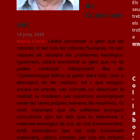
Els
de
seu
Coneixem
tre
ent
els
tro
14 juny, 2024
a
Marià Corbí
Caldrà convèncer la gent que les
www
ciències, ni tan sols les ciències humanes, no són
capaces de resoldre els problemes axiològics.
Igualment, caldrà convèncer la gent que no es
poden continuar interpretant des de
l'Epistemologia Mítica (a partir d'ara EM), com a
C
descripció de les realitats, tot i que estiguin
o
encara en procés. Les ciències no descriuen la
l
realitat, la modelen. Les qüestions axiològiques
·
tenen les seves pròpies maneres de resoldre's. És
l
molt important que els col·lectius prenguin
a
consciència que tot allò que fa referència a
b
sistemes axiològics té, ara, un mal funcionament.
o
Amb consciència que tot està funcionant
r
malament, caldria intentar per tots els mitjans