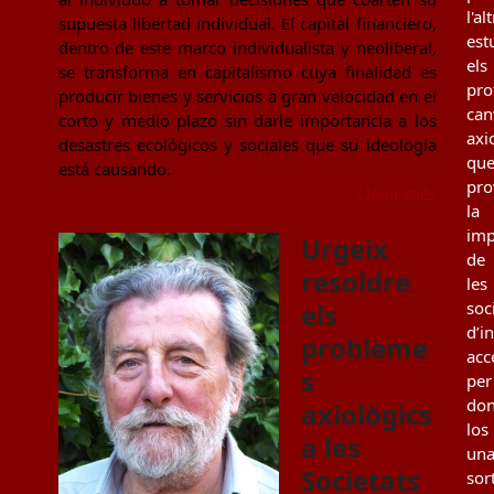
l'al
supuesta libertad individual. El capital financiero,
est
dentro de este marco individualista y neoliberal,
els
se transforma en capitalismo cuya finalidad es
pro
producir bienes y servicios a gran velocidad en el
can
corto y medio plazo sin darle importancia a los
axi
desastres ecológicos y sociales que su ideología
qu
está causando.
pro
Llegir més
la
imp
Urgeix
de
resoldre
les
els
soc
d’i
probleme
acc
s
per
don
axiològics
los
a les
un
Societats
sor