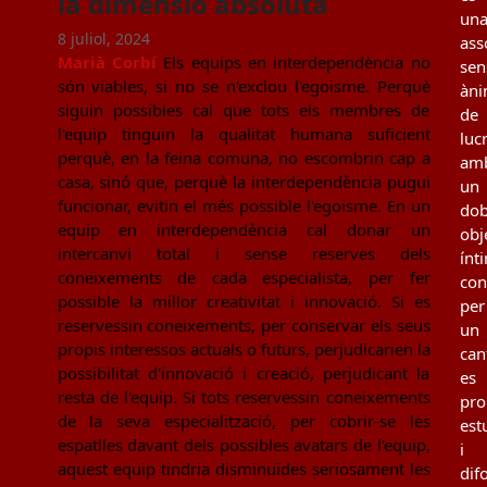
la dimensió absoluta
un
8 juliol, 2024
ass
Marià Corbí
Els equips en interdependència no
sen
són viables, si no se n'exclou l'egoisme. Perquè
àn
siguin possibles cal que tots els membres de
de
l'equip tinguin la qualitat humana suficient
luc
perquè, en la feina comuna, no escombrin cap a
am
casa, sinó que, perquè la interdependència pugui
un
funcionar, evitin el més possible l'egoisme. En un
dob
equip en interdependència cal donar un
obj
intercanvi total i sense reserves dels
ínt
coneixements de cada especialista, per fer
con
possible la millor creativitat i innovació. Si es
per
reservessin coneixements, per conservar els seus
un
propis interessos actuals o futurs, perjudicarien la
can
possibilitat d'innovació i creació, perjudicant la
es
resta de l'equip. Si tots reservessin coneixements
pro
de la seva especialització, per cobrir-se les
est
espatlles davant dels possibles avatars de l'equip,
i
aquest equip tindria disminuïdes seriosament les
dif