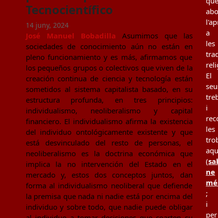
qu
Tecnocientífico
ab
l'a
14 juny, 2024
a
José Manuel Bobadilla
Asumimos que las
les
sociedades de conocimiento aún no están en
tra
pleno funcionamiento y es más, afirmamos que
rel
los pequeños grupos o colectivos que viven de la
El
creación continua de ciencia y tecnología están
seu
sometidos al sistema capitalista basado, en su
tre
estructura profunda, en tres principios:
i
individualismo, neoliberalismo y capital
rec
financiero. El individualismo afirma la existencia
les
del individuo ontológicamente existente y que
tro
está desvinculado del resto de personas, el
aqu
neoliberalismo es la doctrina económica que
(
sa
implica la no intervención del Estado en el
ne
mercado y, estos dos conceptos juntos, dan
mé
forma al individualismo neoliberal que defiende
;
la premisa que nada ni nadie está por encima del
i
individuo y sobre todo, que nadie puede obligar
per
al individuo a tomar decisiones que coarten su