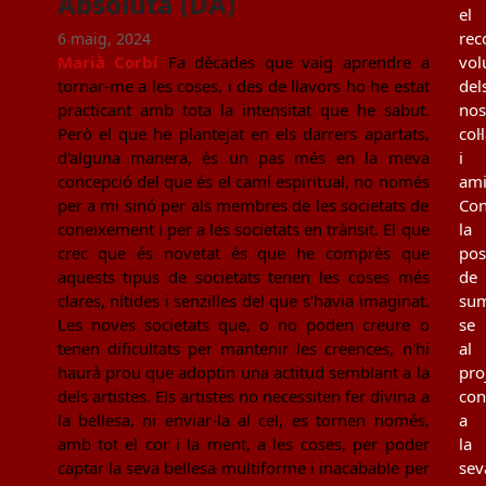
Absoluta (DA)
el
rec
6 maig, 2024
Marià Corbí
Fa dècades que vaig aprendre a
vol
tornar-me a les coses, i des de llavors ho he estat
del
practicant amb tota la intensitat que he sabut.
nos
Però el que he plantejat en els darrers apartats,
col
d'alguna manera, és un pas més en la meva
i
concepció del que és el camí espiritual, no només
ami
per a mi sinó per als membres de les societats de
Con
coneixement i per a les societats en trànsit. El que
la
crec que és novetat és que he comprès que
poss
aquests tipus de societats tenen les coses més
de
clares, nítides i senzilles del que s'havia imaginat.
sum
Les noves societats que, o no poden creure o
se
tenen dificultats per mantenir les creences, n'hi
al
haurà prou que adoptin una actitud semblant a la
pro
dels artistes. Els artistes no necessiten fer divina a
con
la bellesa, ni enviar-la al cel, es tornen només,
a
amb tot el cor i la ment, a les coses, per poder
la
captar la seva bellesa multiforme i inacabable per
sev