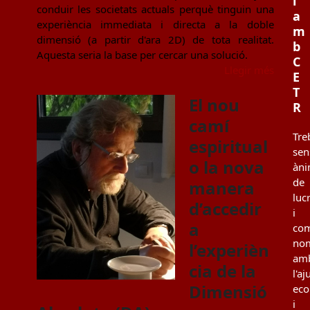
i
conduir les societats actuals perquè tinguin una
a
experiència immediata i directa a la doble
m
dimensió (a partir d'ara 2D) de tota realitat.
b
Aquesta seria la base per cercar una solució.
C
Llegir més
E
T
El nou
R
camí
Tre
espiritual
sen
o la nova
àn
de
manera
luc
d’accedir
i
a
co
no
l’experièn
am
cia de la
l'aj
Dimensió
ec
i