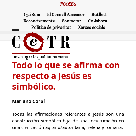
Skip
Instagram
Twitter
Facebook
RSS
to
Qui Som
El Consell Assessor
Butlletí
content
Reconeixements
Contactar
Col·labora
Política de privacitat
Xarxes socials
Open
Close
mobile
mobile
menu
menu
Todo lo que se afirma con
respecto a Jesús es
simbólico.
Mariano Corbí
Todas las afirmaciones referentes a Jesús son una
construcción simbólica hija de una inculturación en
una civilización agrario/autoritaria, helena y romana.