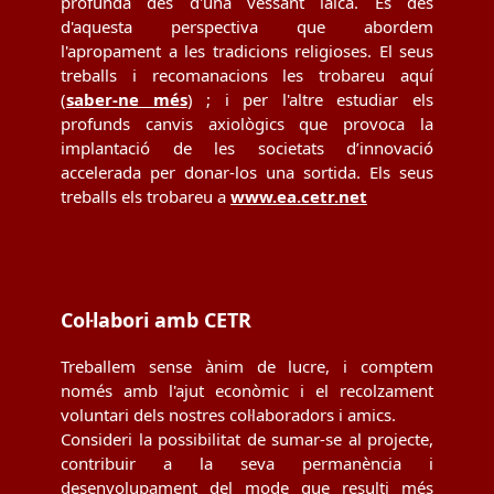
profunda des d'una vessant laica. És des
d'aquesta perspectiva que abordem
l'apropament a les tradicions religioses. El seus
treballs i recomanacions les trobareu aquí
(
saber-ne més
) ; i per l'altre estudiar els
profunds canvis axiològics que provoca la
implantació de les societats d’innovació
accelerada per donar-los una sortida. Els seus
treballs els trobareu a
www.ea.cetr.net
Col·labori amb CETR
Treballem sense ànim de lucre, i comptem
només amb l'ajut econòmic i el recolzament
voluntari dels nostres col·laboradors i amics.
Consideri la possibilitat de sumar-se al projecte,
contribuir a la seva permanència i
desenvolupament del mode que resulti més