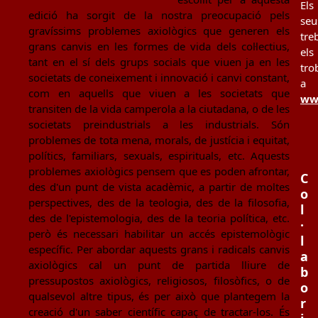
Els
edició ha sorgit de la nostra preocupació pels
seu
gravíssims problemes axiològics que generen els
tre
grans canvis en les formes de vida dels col·lectius,
els
tant en el sí dels grups socials que viuen ja en les
tro
societats de coneixement i innovació i canvi constant,
a
com en aquells que viuen a les societats que
www
transiten de la vida camperola a la ciutadana, o de les
societats preindustrials a les industrials. Són
problemes de tota mena, morals, de justícia i equitat,
polítics, familiars, sexuals, espirituals, etc. Aquests
problemes axiològics pensem que es poden afrontar,
C
des d'un punt de vista acadèmic, a partir de moltes
o
perspectives, des de la teologia, des de la filosofia,
l
des de l'epistemologia, des de la teoria política, etc.
·
però és necessari habilitar un accés epistemològic
l
específic. Per abordar aquests grans i radicals canvis
a
axiològics cal un punt de partida lliure de
b
pressupostos axiològics, religiosos, filosòfics, o de
o
qualsevol altre tipus, és per això que plantegem la
r
creació d'un saber científic capaç de tractar-los. És