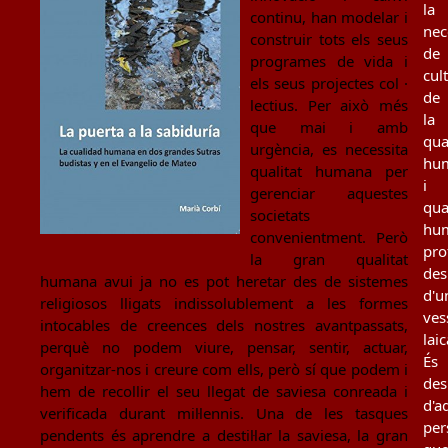
la
continu, han modelar i
nec
construir tots els seus
de
programes de vida i
cul
els seus projectes col ·
de
lectius. Per això més
la
que mai i amb
qua
urgència, es necessita
hu
qualitat humana per
i
gerenciar aquestes
qua
societats
hu
convenientment. Però
pro
la gran qualitat
des
humana avui ja no es pot heretar des de sistemes
d'u
religiosos lligats indissolublement a les formes
ves
intocables de creences dels nostres avantpassats,
laic
perquè no podem viure, pensar, sentir, actuar,
És
organitzar-nos i creure com ells, però sí que podem i
des
hem de recollir el seu llegat de saviesa conreada i
d'a
verificada durant mil·lennis. Una de les tasques
per
pendents és aprendre a destil·lar la saviesa, la gran