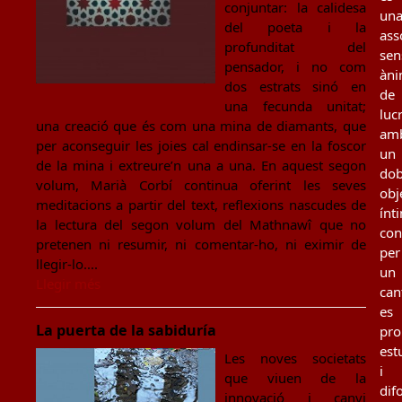
conjuntar: la calidesa
un
del poeta i la
ass
profunditat del
sen
pensador, i no com
àn
dos estrats sinó en
de
una fecunda unitat;
luc
una creació que és com una mina de diamants, que
am
per aconseguir les joies cal endinsar-se en la foscor
un
de la mina i extreure’n una a una. En aquest segon
dob
volum, Marià Corbí continua oferint les seves
obj
meditacions a partir del text, reflexions nascudes de
ínt
la lectura del segon volum del Mathnawî que no
con
pretenen ni resumir, ni comentar-ho, ni eximir de
per
llegir-lo....
un
Llegir més
can
es
La puerta de la sabiduría
pro
est
Les noves societats
i
que viuen de la
dif
innovació i canvi