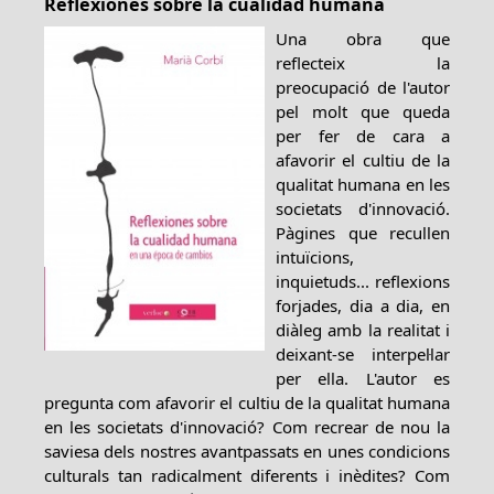
Reflexiones sobre la cualidad humana
Una obra que
reflecteix la
preocupació de l'autor
pel molt que queda
per fer de cara a
afavorir el cultiu de la
qualitat humana en les
societats d'innovació.
Pàgines que recullen
intuïcions,
inquietuds... reflexions
forjades, dia a dia, en
diàleg amb la realitat i
deixant-se interpel·lar
per ella. L'autor es
pregunta com afavorir el cultiu de la qualitat humana
en les societats d'innovació? Com recrear de nou la
saviesa dels nostres avantpassats en unes condicions
culturals tan radicalment diferents i inèdites? Com