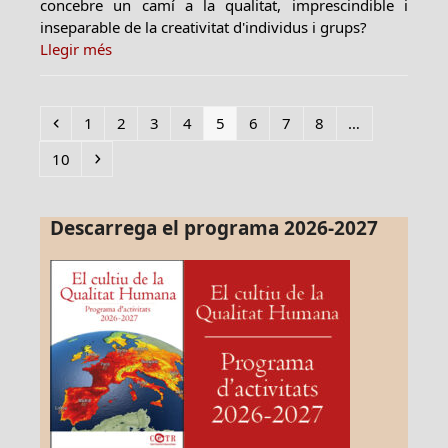
concebre un camí a la qualitat, imprescindible i
inseparable de la creativitat d'individus i grups?
Llegir més
Previous
Page
Page
Page
Page
Page
Page
Page
Page
1
2
3
4
5
6
7
8
…
Page
Next
10
Descarrega el programa 2026-2027