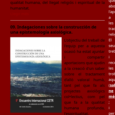
qu
qualitat humana, del llegat religiós i espiritual de la
ab
humanitat.
l'a
Llegir més
a
les
09. Indagaciones sobre la construcción de
tra
una epistemología axiológica.
rel
El
L'objectiu del treball de
seu
l'equip per a aquesta
tre
ocasió ha estat ajuntar
i
i compartir
rec
aportacions que ajudin
les
a la creació d'un saber
tro
sobre el tractament
aqu
d’allò valoral humà,
(
sa
tant pel que fa als
ne
projectes axiològics
mé
col•lectius, com pel
;
que fa a la qualitat
i
humana profunda,
per
l'espiritualitat.