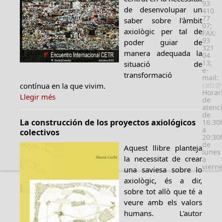
93
de desenvolupar un
410
77
saber sobre l'àmbit
07;
axiològic per tal de
FAX:
93
poder guiar de
321
manera adequada la
04
13;
situació de
e-
transformació
mail:
cetr@
contínua en la que vivim.
Horar
Llegir més
de
atenc
de
La construcción de los proyectos axiológicos
16:30
a
colectivos
20:30
de
Aquest llibre planteja
lunes
la necessitat de crear
a
viern
una saviesa sobre lo
axiològic, és a dir,
sobre tot allò que té a
veure amb els valors
humans. L'autor