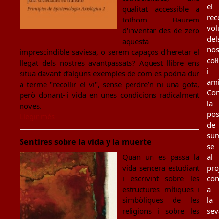
el
qualitat accessible a
rec
tothom. Haurem
vol
d'inventar des de zero
del
aquesta
nos
imprescindible saviesa, o serem capaços d'heretar el
col
llegat dels nostres avantpassats? Aquest llibre ens
i
situa davant d’alguns exemples de com es podria dur
ami
a terme "recollir el vi", sense perdre’n ni una gota,
Con
però donant-li vida en unes condicions radicalment
la
noves.
poss
Llegir més
de
sum
Sentires sobre la vida y la muerte
se
Quan un es passa la
al
vida sencera estudiant
pro
i escrivint sobre les
con
estructures mítiques i
a
simbòliques de les
la
religions i sobre les
sev