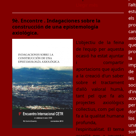
l'al
Llegir més
est
els
9è. Encontre . Indagaciones sobre la
pro
construcción de una epistemología
can
axiológica.
axi
L'objectiu de la feina
qu
de l'equip per aquesta
pro
ocasió ha estat ajuntar
la
i compartir
imp
aportacions que ajudin
de
a la creació d'un saber
les
sobre el tractament
soc
d’allò valoral humà,
d’i
tant pel que fa als
acc
projectes axiològics
per
col·lectius, com pel que
don
fa a la qualitat humana
los
profunda,
un
l'espiritualitat. El tema
sor
escollit per a aquesta