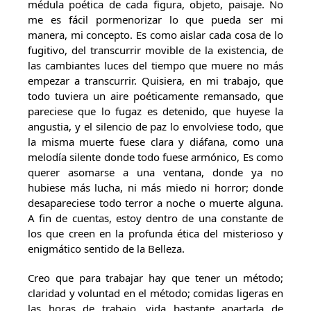
médula poética de cada figura, objeto, paisaje. No
me es fácil pormenorizar lo que pueda ser mi
manera, mi concepto. Es como aislar cada cosa de lo
fugitivo, del transcurrir movible de la existencia, de
las cambiantes luces del tiempo que muere no más
empezar a transcurrir. Quisiera, en mi trabajo, que
todo tuviera un aire poéticamente remansado, que
pareciese que lo fugaz es detenido, que huyese la
angustia, y el silencio de paz lo envolviese todo, que
la misma muerte fuese clara y diáfana, como una
melodía silente donde todo fuese armónico, Es como
querer asomarse a una ventana, donde ya no
hubiese más lucha, ni más miedo ni horror; donde
desapareciese todo terror a noche o muerte alguna.
A fin de cuentas, estoy dentro de una constante de
los que creen en la profunda ética del misterioso y
enigmático sentido de la Belleza.
Creo que para trabajar hay que tener un método;
claridad y voluntad en el método; comidas ligeras en
las horas de trabajo, vida bastante apartada de