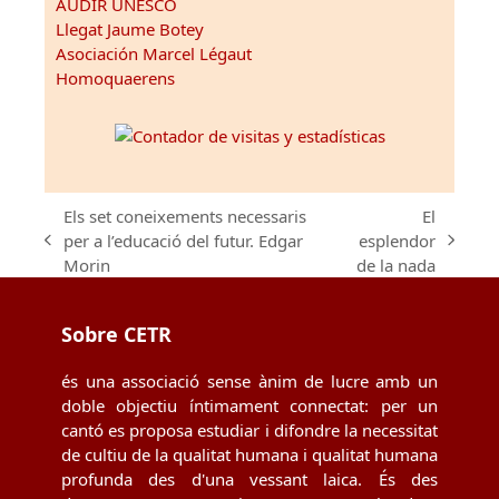
AUDIR UNESCO
Llegat Jaume Botey
Asociación Marcel Légaut
Homoquaerens
Els set coneixements necessaris
El
per a l’educació del futur. Edgar
esplendor
previous
next
Morin
de la nada
post:
post:
Sobre CETR
és una associació sense ànim de lucre amb un
doble objectiu íntimament connectat: per un
cantó es proposa estudiar i difondre la necessitat
de cultiu de la qualitat humana i qualitat humana
profunda des d'una vessant laica. És des