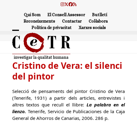
Skip
Instagram
Twitter
Facebook
RSS
to
Qui Som
El Consell Assessor
Butlletí
content
Reconeixements
Contactar
Col·labora
Política de privacitat
Xarxes socials
Open
Close
mobile
mobile
menu
menu
Cristino de Vera: el silenci
del pintor
Selecció de pensaments del pintor Cristino de Vera
(Tenerife, 1931) a partir dels articles, entrevistes i
altres textos que recull el llibre:
La palabra en el
lienzo.
Tenerife, Servicio de Publicaciones de la Caja
General de Ahorros de Canarias, 2006. 286 p.