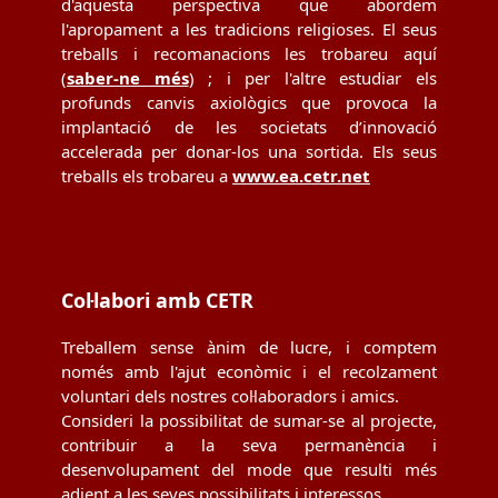
d'aquesta perspectiva que abordem
l'apropament a les tradicions religioses. El seus
treballs i recomanacions les trobareu aquí
(
saber-ne més
) ; i per l'altre estudiar els
profunds canvis axiològics que provoca la
implantació de les societats d’innovació
accelerada per donar-los una sortida. Els seus
treballs els trobareu a
www.ea.cetr.net
Col·labori amb CETR
Treballem sense ànim de lucre, i comptem
només amb l'ajut econòmic i el recolzament
voluntari dels nostres col·laboradors i amics.
Consideri la possibilitat de sumar-se al projecte,
contribuir a la seva permanència i
desenvolupament del mode que resulti més
adient a les seves possibilitats i interessos.