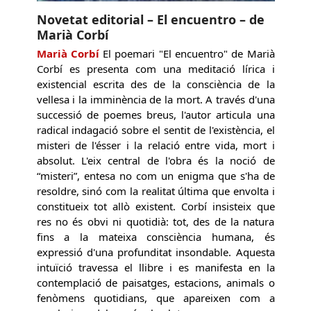
Novetat editorial – El encuentro – de
Marià Corbí
Marià Corbí
El poemari "El encuentro" de Marià
Corbí es presenta com una meditació lírica i
existencial escrita des de la consciència de la
vellesa i la imminència de la mort. A través d'una
successió de poemes breus, l'autor articula una
radical indagació sobre el sentit de l'existència, el
misteri de l'ésser i la relació entre vida, mort i
absolut. L'eix central de l'obra és la noció de
“misteri”, entesa no com un enigma que s'ha de
resoldre, sinó com la realitat última que envolta i
constitueix tot allò existent. Corbí insisteix que
res no és obvi ni quotidià: tot, des de la natura
fins a la mateixa consciència humana, és
expressió d'una profunditat insondable. Aquesta
intuïció travessa el llibre i es manifesta en la
contemplació de paisatges, estacions, animals o
fenòmens quotidians, que apareixen com a