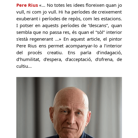
Pere Rius
«... No totes les idees floreixen quan jo
vull, ni com jo vull. Hi ha períodes de creixement
exuberant i períodes de repòs, com les estacions.
I potser en aquests períodes de “descans”, quan
sembla que no passa res, és quan el “sòl” interior
s’està regenerant …» En aquest article, el pintor
Pere Rius ens permet acompanyar-lo a l’interior
del procés creatiu. Ens parla d’indagació,
d’humilitat, d’espera, d’acceptació, d’ofrena, de
cultiu...