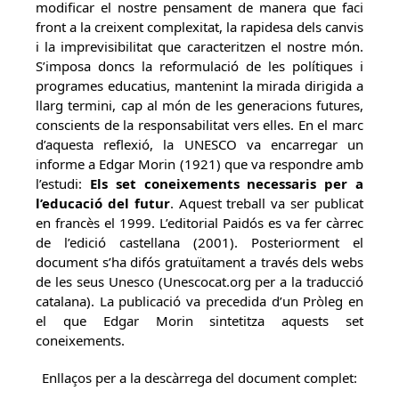
modificar el nostre pensament de manera que faci
front a la creixent complexitat, la rapidesa dels canvis
i la imprevisibilitat que caracteritzen el nostre món.
S’imposa doncs la reformulació de les polítiques i
programes educatius, mantenint la mirada dirigida a
llarg termini, cap al món de les generacions futures,
conscients de la responsabilitat vers elles. En el marc
d’aquesta reflexió, la UNESCO va encarregar un
informe a Edgar Morin (1921) que va respondre amb
l’estudi:
Els set coneixements necessaris per a
l’educació del futur
. Aquest treball va ser publicat
en francès el 1999. L’editorial Paidós es va fer càrrec
de l’edició castellana (2001). Posteriorment el
document s’ha difós gratuïtament a través dels webs
de les seus Unesco (Unescocat.org per a la traducció
catalana). La publicació va precedida d’un Pròleg en
el que Edgar Morin sintetitza aquests set
coneixements.
Enllaços per a la descàrrega del document complet: