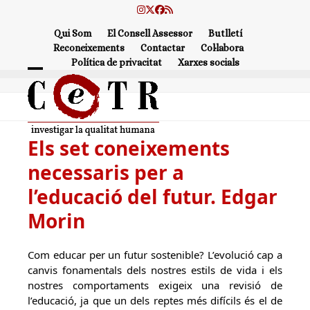
Skip
Instagram
Twitter
Facebook
RSS
to
Qui Som
El Consell Assessor
Butlletí
content
Reconeixements
Contactar
Col·labora
Política de privacitat
Xarxes socials
Open
Close
mobile
mobile
menu
menu
Els set coneixements
necessaris per a
l’educació del futur. Edgar
Morin
Com educar per un futur sostenible? L’evolució cap a
canvis fonamentals dels nostres estils de vida i els
nostres comportaments exigeix una revisió de
l’educació, ja que un dels reptes més difícils és el de