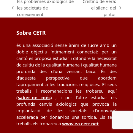
Els problemes axiològics de
Cristino de Vera:
les societats de
el silenci del
previous
next
coneixement
pintor
post:
post:
Sobre CETR
és una associació sense ànim de lucre amb un
doble objectiu íntimament connectat: per un
cantó es proposa estudiar i difondre la necessitat
de cultiu de la qualitat humana i qualitat humana
profunda des d'una vessant laica. És des
d'aquesta perspectiva que abordem
l'apropament a les tradicions religioses. El seus
treballs i recomanacions les trobareu aquí
(
saber-ne més
) ; i per l'altre estudiar els
profunds canvis axiològics que provoca la
implantació de les societats d’innovació
accelerada per donar-los una sortida. Els seus
treballs els trobareu a
www.ea.cetr.net