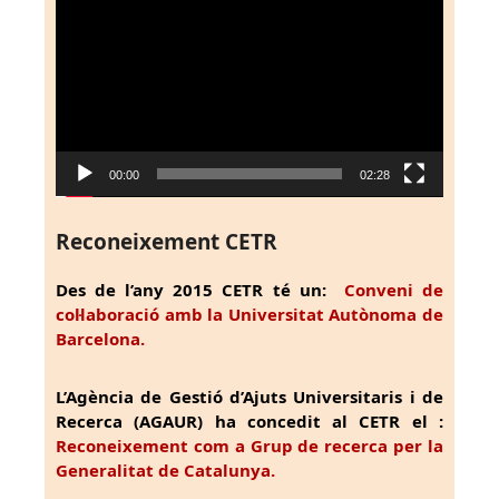
de
vídeo
00:00
02:28
Reconeixement CETR
Des de l’any 2015 CETR té un:
Conveni de
col·laboració amb la Universitat Autònoma de
Barcelona.
L’Agència de Gestió d’Ajuts Universitaris i de
Recerca (AGAUR) ha concedit al CETR el :
Reconeixement com a Grup de recerca per la
Generalitat de Catalunya.