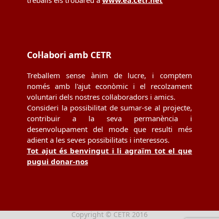
treballs els trobareu a
www.ea.cetr.net
Col·labori amb CETR
Treballem sense ànim de lucre, i comptem
només amb l'ajut econòmic i el recolzament
voluntari dels nostres col·laboradors i amics.
Consideri la possibilitat de sumar-se al projecte,
contribuir a la seva permanència i
desenvolupament del mode que resulti més
adient a les seves possibilitats i interessos.
Tot ajut és benvingut i li agraïm tot el que
pugui donar-nos
Copyright © CETR 2016