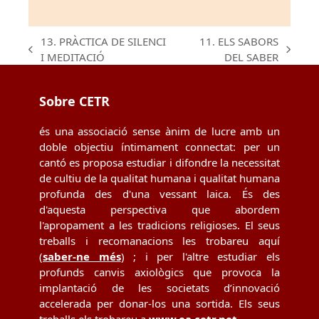
13. PRÀCTICA DE SILENCI
11. ELS SABORS
previous
next
I MEDITACIÓ
DEL SABER
post:
post:
Sobre CETR
és una associació sense ànim de lucre amb un
doble objectiu íntimament connectat: per un
cantó es proposa estudiar i difondre la necessitat
de cultiu de la qualitat humana i qualitat humana
profunda des d'una vessant laica. És des
d'aquesta perspectiva que abordem
l'apropament a les tradicions religioses. El seus
treballs i recomanacions les trobareu aquí
(
saber-ne més
) ; i per l'altre estudiar els
profunds canvis axiològics que provoca la
implantació de les societats d’innovació
accelerada per donar-los una sortida. Els seus