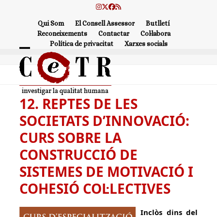
Skip
Instagram
Twitter
Facebook
RSS
to
Qui Som
El Consell Assessor
Butlletí
content
Reconeixements
Contactar
Col·labora
Política de privacitat
Xarxes socials
Open
Close
mobile
mobile
menu
menu
12. REPTES DE LES
SOCIETATS D’INNOVACIÓ:
CURS SOBRE LA
CONSTRUCCIÓ DE
SISTEMES DE MOTIVACIÓ I
COHESIÓ COL·LECTIVES
Inclòs dins del