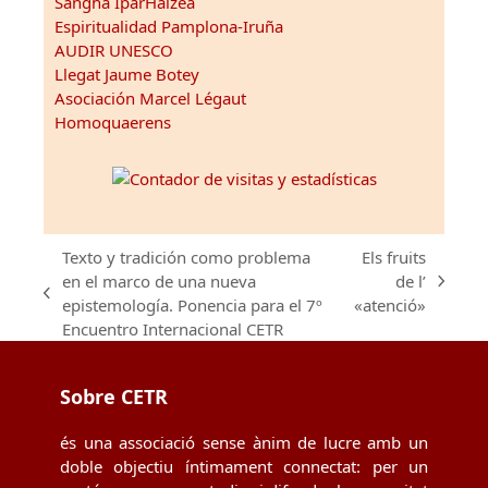
Sangha IparHaizea
Espiritualidad Pamplona-Iruña
AUDIR UNESCO
Llegat Jaume Botey
Asociación Marcel Légaut
Homoquaerens
Texto y tradición como problema
Els fruits
en el marco de una nueva
de l’
next
previous
epistemología. Ponencia para el 7º
«atenció»
post:
post:
Encuentro Internacional CETR
Sobre CETR
és una associació sense ànim de lucre amb un
doble objectiu íntimament connectat: per un