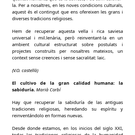
la. Per a nosaltres, en les noves condicions culturals,
aquest és el contingut que ens ofereixen les grans i
diverses tradicions religioses.
Hem de recuperar aquesta vella i rica saviesa
universal i mil.lenària, però reinventant-la en un
ambient cultural estructurat sobre postulats i
projectes construïts per nosaltres mateixos, un
context sense creences i sense sacralitat: laic.
(V.O. castellà)
El cultivo de la gran calidad humana: la
sabiduría.
Marià Corbí
Hay que recuperar la sabiduría de las antiguas
tradiciones religiosas, heredando su espíritu y
reinventándolo en formas nuevas.
Desde donde estamos, en los inicios del siglo XXI,
todas las tradiciones religiosas de la humanidad