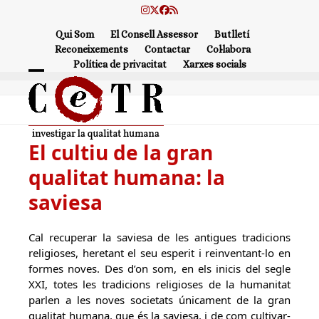
Skip
Instagram
Twitter
Facebook
RSS
to
Qui Som
El Consell Assessor
Butlletí
content
Reconeixements
Contactar
Col·labora
Política de privacitat
Xarxes socials
Open
Close
mobile
mobile
menu
menu
El cultiu de la gran
qualitat humana: la
saviesa
Cal recuperar la saviesa de les antigues tradicions
religioses, heretant el seu esperit i reinventant-lo en
formes noves. Des d’on som, en els inicis del segle
XXI, totes les tradicions religioses de la humanitat
parlen a les noves societats únicament de la gran
qualitat humana, que és la saviesa, i de com cultivar-