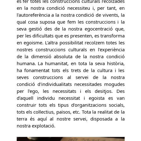
és fer totes les construccions culturals recolzades
en la nostra condició necessiteu i, per tant, en
l'autoreferència a la nostra condició de vivents, la
qual cosa suposa que fem les construccions i la
seva gestió des de la nostra egocentració que,
per les dificultats que es presenten, es transforma
en egoisme. L'altra possibilitat recolzem totes les
nostres construccions culturals en l'experiència
de la dimensió absoluta de la nostra condició
humana. La humanitat, en tota la seva història,
ha fonamentat tots els trets de la cultura i les
seves construccions al servei de la nostra
condició d'individualitats necessitades mogudes
per l'ego, les necessitats i els desitjos. Des
d'aquell individu necessitat i egoista es van
construir tots els tipus d'organitzacions socials,
tots els col·lectius, països, etc. Tota la realitat de la
terra és aquí al nostre servei, disposada a la
nostra explotació.