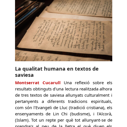
La qualitat humana en textos de
saviesa
Montserrat Cucarull
Una reflexió sobre els
resultats obtinguts d'una lectura realitzada alhora
de tres textos de saviesa allunyats culturalment i
pertanyents a diferents tradicions espirituals,
com són l'Evangeli de Lluc (tradició cristiana), els
ensenyaments de Lin Chi (budisme), i l'Alcorà,
(Islam). Tot un repte per què tot allunyant-se de
prendre's al peu de la lletra el què diuen els