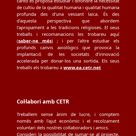
cantó es proposa estudiar i difondre la necessitat
de cultiu de la qualitat humana i qualitat humana
profunda des d'una vessant laica. És des
d'aquesta perspectiva que abordem
l'apropament a les tradicions religioses. El seus
treballs i recomanacions les trobareu aquí
(
saber-ne més
) ; i per l'altre estudiar els
profunds canvis axiològics que provoca la
implantació de les societats d’innovació
accelerada per donar-los una sortida. Els seus
treballs els trobareu a
www.ea.cetr.net
Col·labori amb CETR
Treballem sense ànim de lucre, i comptem
només amb l'ajut econòmic i el recolzament
voluntari dels nostres col·laboradors i amics.
Consideri la possibilitat de sumar-se al projecte,