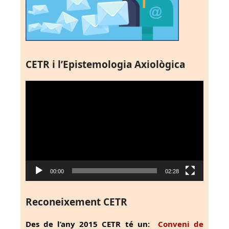
CETR i l’Epistemologia Axiològica
Reproductor
de
vídeo
00:00
02:28
Reconeixement CETR
Des de l’any 2015 CETR té un:
Conveni de