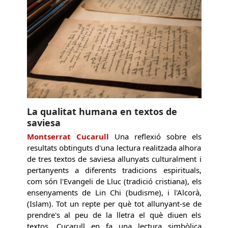
La qualitat humana en textos de
saviesa
Montserrat Cucarull
Una reflexió sobre els
resultats obtinguts d'una lectura realitzada alhora
de tres textos de saviesa allunyats culturalment i
pertanyents a diferents tradicions espirituals,
com són l'Evangeli de Lluc (tradició cristiana), els
ensenyaments de Lin Chi (budisme), i l'Alcorà,
(Islam). Tot un repte per què tot allunyant-se de
prendre's al peu de la lletra el què diuen els
textos, Cucarull en fa una lectura simbòlica