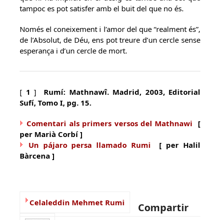
tampoc es pot satisfer amb el buit del que no és.
Només el coneixement i l’amor del que “realment és”,
de l’Absolut, de Déu, ens pot treure d’un cercle sense
esperança i d’un cercle de mort.
[
1
]
Rumí: Mathnawî. Madrid, 2003, Editorial
Sufí, Tomo I, pg. 15.
Comentari als primers versos del Mathnawi
[
per Marià Corbí ]
Un pájaro persa llamado Rumi
[ per Halil
Bàrcena ]
Celaleddin Mehmet Rumi
Compartir