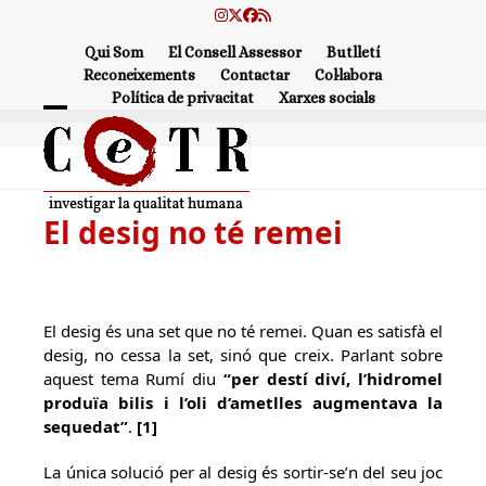
Skip
Instagram
Twitter
Facebook
RSS
to
Qui Som
El Consell Assessor
Butlletí
content
Reconeixements
Contactar
Col·labora
Política de privacitat
Xarxes socials
Open
Close
mobile
mobile
menu
menu
El desig no té remei
El desig és una set que no té remei. Quan es satisfà el
desig, no cessa la set, sinó que creix. Parlant sobre
aquest tema Rumí diu
“per destí diví, l’hidromel
produïa bilis i l’oli d’ametlles augmentava la
sequedat”
.
[1]
La única solució per al desig és sortir-se’n del seu joc