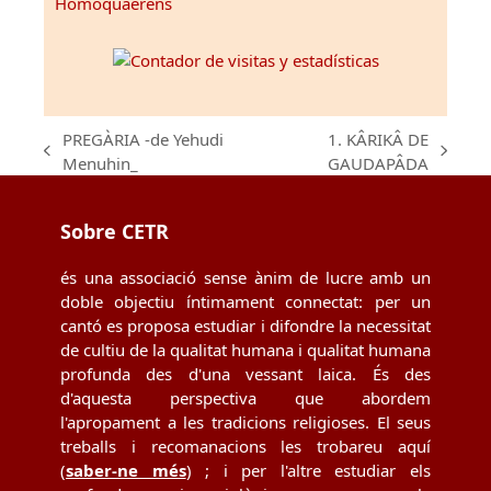
Homoquaerens
PREGÀRIA -de Yehudi
1. KÂRIKÂ DE
previous
next
Menuhin_
GAUDAPÂDA
post:
post:
Sobre CETR
és una associació sense ànim de lucre amb un
doble objectiu íntimament connectat: per un
cantó es proposa estudiar i difondre la necessitat
de cultiu de la qualitat humana i qualitat humana
profunda des d'una vessant laica. És des
d'aquesta perspectiva que abordem
l'apropament a les tradicions religioses. El seus
treballs i recomanacions les trobareu aquí
(
saber-ne més
) ; i per l'altre estudiar els