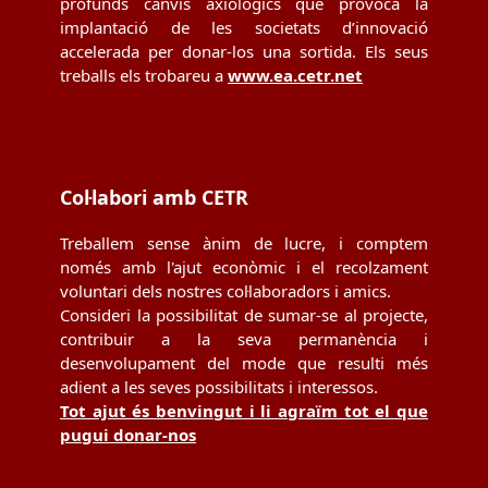
profunds canvis axiològics que provoca la
implantació de les societats d’innovació
accelerada per donar-los una sortida. Els seus
treballs els trobareu a
www.ea.cetr.net
Col·labori amb CETR
Treballem sense ànim de lucre, i comptem
només amb l'ajut econòmic i el recolzament
voluntari dels nostres col·laboradors i amics.
Consideri la possibilitat de sumar-se al projecte,
contribuir a la seva permanència i
desenvolupament del mode que resulti més
adient a les seves possibilitats i interessos.
Tot ajut és benvingut i li agraïm tot el que
pugui donar-nos