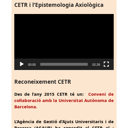
CETR i l’Epistemologia Axiològica
Reproductor
de
vídeo
00:00
02:28
Reconeixement CETR
Des de l’any 2015 CETR té un:
Conveni de
col·laboració amb la Universitat Autònoma de
Barcelona.
L’Agència de Gestió d’Ajuts Universitaris i de
Recerca (AGAUR) ha concedit al CETR el :