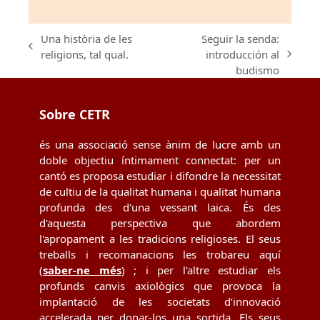
Una història de les
Seguir la senda:
previous
religions, tal qual.
introducción al
next
post:
budismo
post:
Sobre CETR
és una associació sense ànim de lucre amb un
doble objectiu íntimament connectat: per un
cantó es proposa estudiar i difondre la necessitat
de cultiu de la qualitat humana i qualitat humana
profunda des d'una vessant laica. És des
d'aquesta perspectiva que abordem
l'apropament a les tradicions religioses. El seus
treballs i recomanacions les trobareu aquí
(
saber-ne més
) ; i per l'altre estudiar els
profunds canvis axiològics que provoca la
implantació de les societats d’innovació
accelerada per donar-los una sortida. Els seus