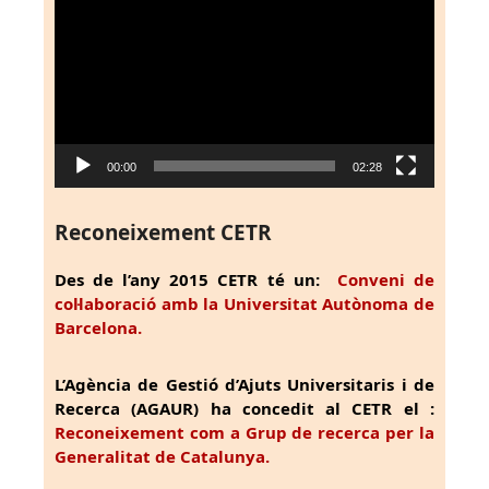
de
vídeo
00:00
02:28
Reconeixement CETR
Des de l’any 2015 CETR té un:
Conveni de
col·laboració amb la Universitat Autònoma de
Barcelona.
L’Agència de Gestió d’Ajuts Universitaris i de
Recerca (AGAUR) ha concedit al CETR el :
Reconeixement com a Grup de recerca per la
Generalitat de Catalunya.