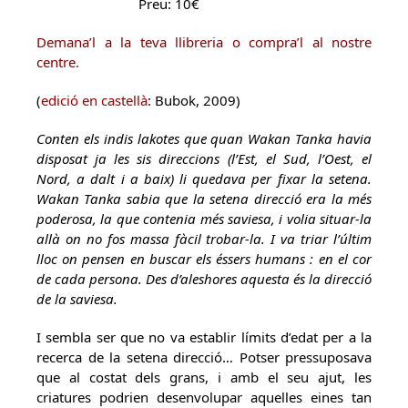
Preu: 10€
Demana’l a la teva llibreria o compra’l al nostre
centre.
(
edició en castellà
: Bubok, 2009)
Conten els indis lakotes que quan Wakan Tanka havia
disposat ja les sis direccions (l’Est, el Sud, l’Oest, el
Nord, a dalt i a baix) li quedava per fixar la setena.
Wakan Tanka sabia que la setena direcció era la més
poderosa, la que contenia més saviesa, i volia situar-la
allà on no fos massa fàcil trobar-la. I va triar l’últim
lloc on pensen en buscar els éssers humans : en el cor
de cada persona. Des d’aleshores aquesta és la direcció
de la saviesa.
I sembla ser que no va establir límits d’edat per a la
recerca de la setena direcció… Potser pressuposava
que al costat dels grans, i amb el seu ajut, les
criatures podrien desenvolupar aquelles eines tan