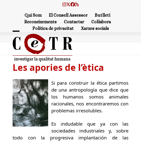
Skip
Instagram
Twitter
Facebook
RSS
to
Qui Som
El Consell Assessor
Butlletí
content
Reconeixements
Contactar
Col·labora
Política de privacitat
Xarxes socials
Open
Close
mobile
mobile
menu
menu
Les apories de l’ètica
Si para construir la ética partimos
de una antropología que dice que
los humanos somos animales
racionales, nos encontraremos con
problemas irresolubles.
Es indudable que ya con las
sociedades industriales y, sobre
todo con la progresiva implantación de las