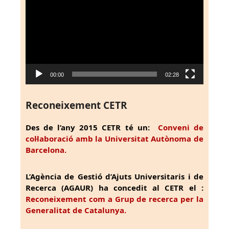
de
vídeo
00:00
02:28
Reconeixement CETR
Des de l’any 2015 CETR té un:
Conveni de
col·laboració amb la Universitat Autònoma de
Barcelona.
L’Agència de Gestió d’Ajuts Universitaris i de
Recerca (AGAUR) ha concedit al CETR el :
Reconeixement com a Grup de recerca per la
Generalitat de Catalunya.