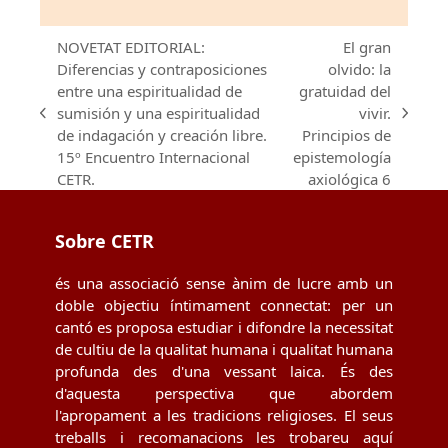
NOVETAT EDITORIAL:
El gran
Diferencias y contraposiciones
olvido: la
entre una espiritualidad de
gratuidad del
sumisión y una espiritualidad
vivir.
previous
next
de indagación y creación libre.
Principios de
post:
post:
15º Encuentro Internacional
epistemología
CETR.
axiológica 6
Sobre CETR
és una associació sense ànim de lucre amb un
doble objectiu íntimament connectat: per un
cantó es proposa estudiar i difondre la necessitat
de cultiu de la qualitat humana i qualitat humana
profunda des d'una vessant laica. És des
d'aquesta perspectiva que abordem
l'apropament a les tradicions religioses. El seus
treballs i recomanacions les trobareu aquí