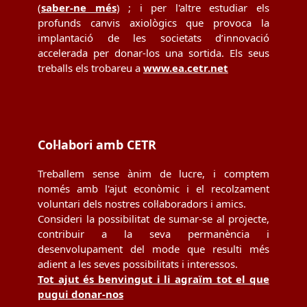
(
saber-ne més
) ; i per l'altre estudiar els
profunds canvis axiològics que provoca la
implantació de les societats d’innovació
accelerada per donar-los una sortida. Els seus
treballs els trobareu a
www.ea.cetr.net
Col·labori amb CETR
Treballem sense ànim de lucre, i comptem
només amb l'ajut econòmic i el recolzament
voluntari dels nostres col·laboradors i amics.
Consideri la possibilitat de sumar-se al projecte,
contribuir a la seva permanència i
desenvolupament del mode que resulti més
adient a les seves possibilitats i interessos.
Tot ajut és benvingut i li agraïm tot el que
pugui donar-nos