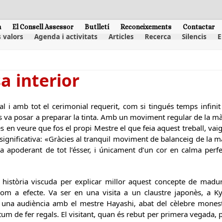
m
El Consell Assessor
Butlletí
Reconeixements
Contactar
 valors
Agenda i activitats
Articles
Recerca
Silencis
E
 interior
 i amb tot el cerimonial requerit, com si tingués temps infini
 es va posar a preparar la tinta. Amb un moviment regular de la mà,
 en veure que fos el propi Mestre el que feia aquest treball, vai
significativa: «Gràcies al tranquil moviment de balanceig de la 
 apoderant de tot l’ésser, i únicament d’un cor en calma perfe
a història viscuda per explicar millor aquest concepte de madu
com a efecte. Va ser en una visita a un claustre japonès, a 
 una audiència amb el mestre Hayashi, abat del cèlebre monest
tum de fer regals. El visitant, quan és rebut per primera vegada, po