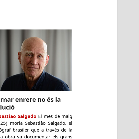
rnar enrere no és la
lució
bastiao Salgado
El mes de maig
025) moria Sebastiâo Salgado, el
ògraf brasiler que a través de la
va obra va documentar els grans