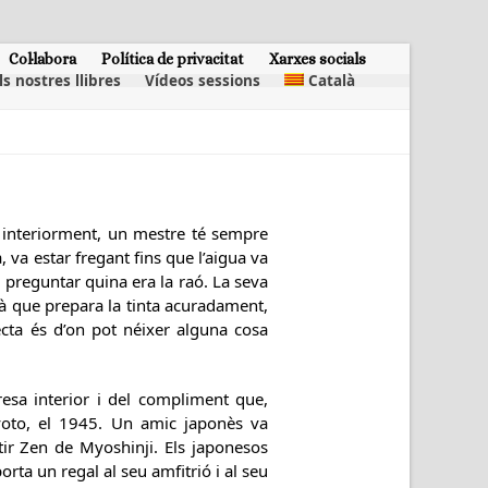
Col·labora
Política de privacitat
Xarxes socials
ls nostres llibres
Vídeos sessions
Català
t interiorment, un mestre té sempre
 va estar fregant fins que l’aigua va
g preguntar quina era la raó. La seva
mà que prepara la tinta acuradament,
cta és d’on pot néixer alguna cosa
resa interior i del compliment que,
Kyoto, el 1945. Un amic japonès va
ir Zen de Myoshinji. Els japonesos
rta un regal al seu amfitrió i al seu