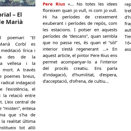
Pere Rius
«... No totes les idees
re
floreixen quan jo vull, ni com jo vull.
tr
ial – El
Hi ha períodes de creixement
d’
de Marià
exuberant i períodes de repòs, com
fr
les estacions. I potser en aquests
au
períodes de “descans”, quan sembla
Tie
 poemari "El
que no passa res, és quan el “sòl”
16
Marià Corbí es
interior s’està regenerant …» En
ass
editació lírica i
aquest article, el pintor Pere Rius ens
rita des de la
permet acompanyar-lo a l’interior
la vellesa i la
del procés creatiu. Ens parla
 mort. A través
d’indagació, d’humilitat, d’espera,
de poemes breus,
d’acceptació, d’ofrena, de cultiu...
a radical indagació
 l'existència, el
i la relació entre
t. L'eix central de
e “misteri”, entesa
ma que s'ha de
la realitat última
stitueix tot allò