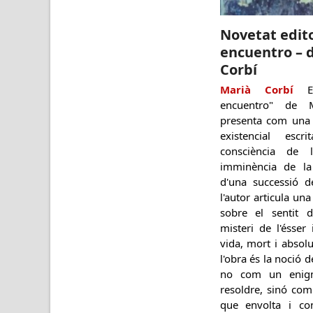
Novetat editor
encuentro – 
Corbí
Marià Corbí
El
encuentro" de 
presenta com una m
existencial esc
consciència de 
imminència de la
d'una successió 
l'autor articula un
sobre el sentit de
misteri de l'ésser 
vida, mort i absolu
l'obra és la noció d
no com un enig
resoldre, sinó com 
que envolta i con