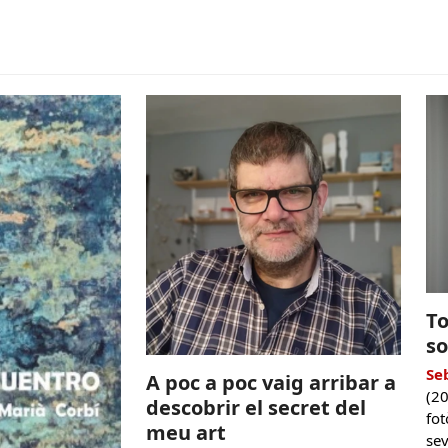
To
so
Se
A poc a poc vaig arribar a
(2
descobrir el secret del
fot
meu art
se