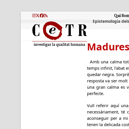
Skip
to
content
Qui So
Instagram
Twitter
Facebook
RSS
Epistemologia dels
Maduresa
Amb una calma total
temps infinit, l’abat
quedar negra. Sorprès
resposta va ser molt 
una gran calma es va
perfecte.
Vull referir aquí un
necessàriament, té 
aconseguir per a mi
tenen la delicada cos