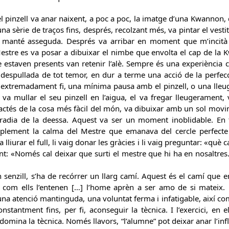
l pinzell va anar naixent, a poc a poc, la imatge d’una Kwannon, d
a sèrie de traços fins, després, recolzant més, va pintar el vestit 
s manté asseguda. Després va arribar en moment que m’incità 
tre es va posar a dibuixar el nimbe que envolta el cap de la Kw
ue estaven presents van retenir l’alè. Sempre és una experiènc
 despullada de tot temor, en dur a terme una acció de la perfecc
 extremadament fi, una mínima pausa amb el pinzell, o una lleuger
 va mullar el seu pinzell en l’aigua, el va fregar lleugerament, 
actés de la cosa més fàcil del món, va dibuixar amb un sol movim
rradia de la deessa. Aquest va ser un moment inoblidable. En 
mplement la calma del Mestre que emanava del cercle perfecte
liurar el full, li vaig donar les gràcies i li vaig preguntar: «què 
: «Només cal deixar que surti el mestre que hi ha en nosaltres. S
n senzill, s’ha de recórrer un llarg camí. Aquest és el camí que 
al com ells l’entenen […] l’home aprèn a ser amo de si mateix. N
 una atenció mantinguda, una voluntat ferma i infatigable, així co
constantment fins, per fi, aconseguir la tècnica. I l’exercici, en 
omina la tècnica. Només llavors, “l’alumne” pot deixar anar l’inf