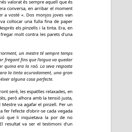
més valorat és sempre aquell que és
tífera conversa, en arribar el moment
 per a vostè «. Dos monjos joves van
a col·locar una fulla fina de paper
prés els pinzells i la tinta. Era, en
 fregar molt contra les parets d’una
eriorment, un mestre té sempre temps
ar fregant fins que l’aigua va quedar
ar quina era la raó. La seva resposta
epara la tinta acuradament, una gran
néixer alguna cosa perfecte.
ront seré, les espatlles relaxades, en
tès, però alhora amb la tensió justa,
 Mestre va agafar el pinzell. Per un
 fer l’efecte d’obrir-se cada vegada
sió que li inquietava la por de no
l resultat va ser el testimoni d’un