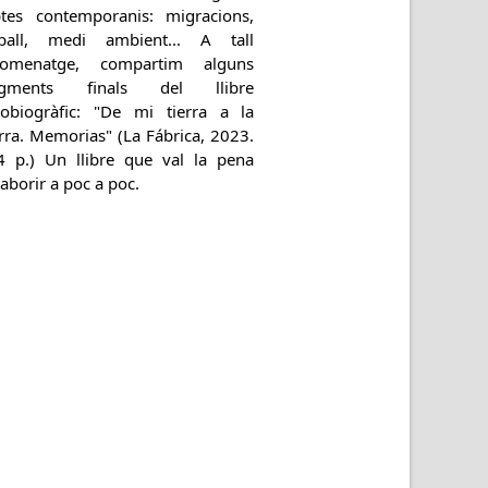
ptes contemporanis: migracions,
eball, medi ambient... A tall
homenatge, compartim alguns
agments finals del llibre
tobiogràfic: "De mi tierra a la
rra. Memorias" (La Fábrica, 2023.
4 p.) Un llibre que val la pena
aborir a poc a poc.