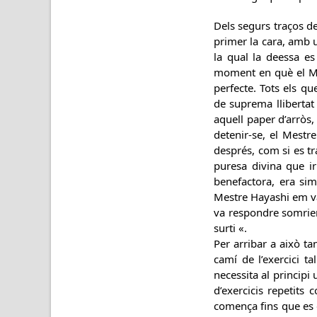
Dels segurs traços de
primer la cara, amb un
la qual la deessa e
moment en què el Mes
perfecte. Tots els q
de suprema llibertat
aquell paper d’arròs,
detenir-se, el Mestre
després, com si es tr
puresa divina que i
benefactora, era si
Mestre Hayashi em va l
va respondre somrient
surti «.
Per arribar a això ta
camí de l’exercici t
necessita al principi
d’exercicis repetits 
comença fins que es d