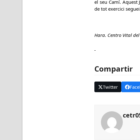
el seu Camí. Aquest J
de tot exercici seguei
Hara. Centro Vital de
Compartir
Twitter
Face
cetr0