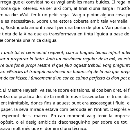
arrega que el convidat no es vagi amb les mans buides. El regal 
sona que l’ofereix. Va ser així com, al final d’una llarga i fruc
m va dir: «Vull fer-li un petit regal. Vaig a pintar alguna cosa
ue es necessitava. Sobre una estora coberta amb tela vermella, v
., Sostinguda amunt i avall per una barra de plom. Van portar des
e tinta de la Xina que es transformava en tinta líquida a base de
e contenia una mica d’aigua.
 amb tot el cerimonial requerit, com si tingués temps infinit int
 posar a preparar la tinta. Amb un moviment regular de la mà, va est
re que fos el propi Mestre el que feia aquest treball, vaig pregunt
tiva: «Gràcies al tranquil moviment de balanceig de la mà que pr
de tot l’ésser, i únicament d’un cor en calma perfecta és d’on pot 
. El Mestre Hayashi va seure sobre els talons, el cos ben dret, el f
eritza qui practica des de fa molt temps «l’asseguda»: el tronc dis
t inimitable, doncs fins a aquest punt era assossegat i fluid, el
aper, la seva mirada estava com perduda en l’infinit. Després va
r, esperant de si mateix. En cap moment vaig tenir la impres
opòsit, o el desig ambiciós d’aconseguir-ho per sobre de tot. E
sava molt més que el domini d’una tècnica.