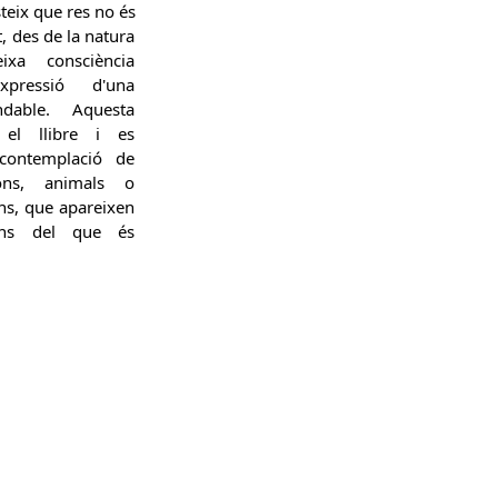
steix que res no és
t, des de la natura
xa consciència
pressió d'una
ndable. Aquesta
a el llibre i es
contemplació de
ions, animals o
ns, que apareixen
ons del que és