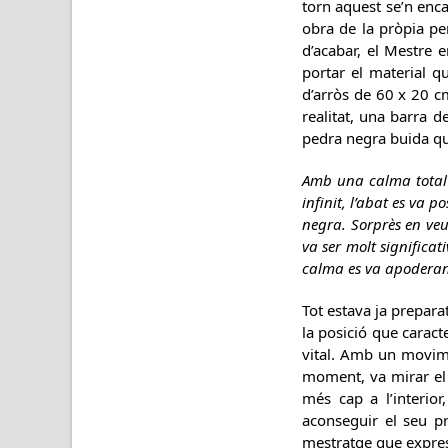
torn aquest se’n enc
obra de la pròpia per
d’acabar, el Mestre e
portar el material q
d’arròs de 60 x 20 cm
realitat, una barra d
pedra negra buida qu
Amb una calma total i
infinit, l’abat es va
negra. Sorprès en veu
va ser molt significa
calma es va apoderant 
Tot estava ja preparat
la posició que caract
vital. Amb un movimen
moment, va mirar el p
més cap a l’interio
aconseguir el seu pr
mestratge que expres