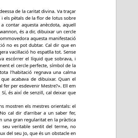
eessa de la caritat divina. Va traçar
i els pètals de la flor de lotus sobre
a contar aquesta anècdota, aquell
annon, és a dir, dibuixar un cercle
ia commovedora aquesta manifestació
ió no es pot dubtar. Cal dir que en
a vacil·lació ho espatlla tot. Sense
va escórrer el líquid que sobrava, i
ent el cercle perfecte, símbol de la
tota l’habitació regnava una calma
 que acabava de dibuixar. Quan el
cal fer per esdevenir Mestre?». Ell em
í, és així de senzill, cal deixar que
ens mostren els mestres orientals: el
o cal dir d’arribar a un saber fer,
m una gran regularitat en la pràctica
el seu veritable sentit del terme, no
lux del seu Jo, que és un obstacle en