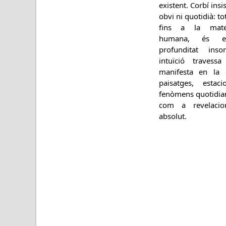
existent. Corbí insi
obvi ni quotidià: to
fins a la matei
humana, és ex
profunditat inso
intuïció travess
manifesta en la 
paisatges, estac
fenòmens quotidia
com a revelaci
absolut.