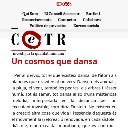
Skip
Instagram
Twitter
Facebook
RSS
to
Qui Som
El Consell Assessor
Butlletí
content
Reconeixements
Contactar
Col·labora
Política de privacitat
Xarxes socials
Open
Close
mobile
mobile
menu
menu
Un cosmos que dansa
Per al dervix, tot el que existeix dansa, de l’àtom als
planetes que graviten al univers. Dansen els animals,
la pluja, el vent, també les pedres, els arbres i l’ésser
humà. Tot és samâ’, tot dansa al so d’una misteriosa
melodia, interpretada en la distància per un
executant invisible, com diria Einstein. No existeix en
la creació altra cosa que vida i l’essència d’aquesta és
el moviment la (re)creació renovada, en cada sístole i
diàstole, d’una realitat inacabada, que es contrau i