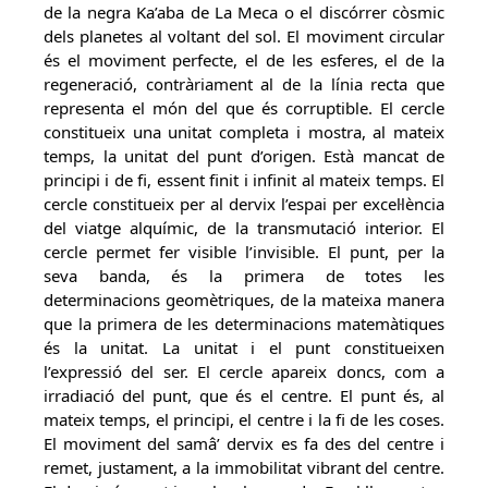
de la negra Ka’aba de La Meca o el discórrer còsmic
dels planetes al voltant del sol. El moviment circular
és el moviment perfecte, el de les esferes, el de la
regeneració, contràriament al de la línia recta que
representa el món del que és corruptible. El cercle
constitueix una unitat completa i mostra, al mateix
temps, la unitat del punt d’origen. Està mancat de
principi i de fi, essent finit i infinit al mateix temps. El
cercle constitueix per al dervix l’espai per excel·lència
del viatge alquímic, de la transmutació interior. El
cercle permet fer visible l’invisible. El punt, per la
seva banda, és la primera de totes les
determinacions geomètriques, de la mateixa manera
que la primera de les determinacions matemàtiques
és la unitat. La unitat i el punt constitueixen
l’expressió del ser. El cercle apareix doncs, com a
irradiació del punt, que és el centre. El punt és, al
mateix temps, el principi, el centre i la fi de les coses.
El moviment del samâ’ dervix es fa des del centre i
remet, justament, a la immobilitat vibrant del centre.