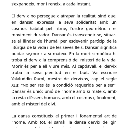
s’expandeix, mor i reneix, a cada instant.
El dervix no persegueix atrapar la realitat; sinó que,
en dansar, expressa la seva solidaritat amb un
cosmos habitat pel ritme, l’ordre geomètric i el
moviment durador. Dansar és transcendir-se, situar-
se al llindar de l’humà, per esdevenir partícip de la
litúrgia de la vida i de les seves lleis. Dansar significa
buidar-se,morir a si mateix. En la mort simbòlica hi
troba el dervix la comprensió del misteri de la vida.
Morir és per a ell viure més, Al capdavall, el dervix
troba la seva plenitud en el buit. Va escriure
Yalaluddín Rumí, mestre de dervixos, cap el segle
XIII: “No ser res és la condició requerida per a ser”.
Dansar és unió: unió de l’home amb si mateix, amb
la resta d’éssers humans, amb el cosmos i, finalment,
amb el misteri del diví.
La dansa constitueix el primer i fonamental art de
l’home. Amb tot, el samâ’, la dansa dervix del gir,