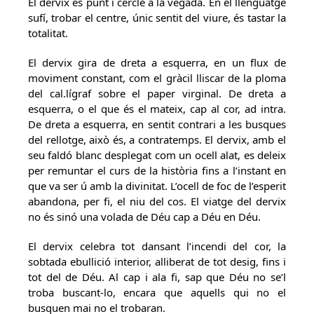
El dervix és punt i cercle a la vegada. En el llenguatge
sufí, trobar el centre, únic sentit del viure, és tastar la
totalitat.
El dervix gira de dreta a esquerra, en un flux de
moviment constant, com el gràcil lliscar de la ploma
del cal.lígraf sobre el paper virginal. De dreta a
esquerra, o el que és el mateix, cap al cor, ad intra.
De dreta a esquerra, en sentit contrari a les busques
del rellotge, això és, a contratemps. El dervix, amb el
seu faldó blanc desplegat com un ocell alat, es deleix
per remuntar el curs de la història fins a l’instant en
que va ser ú amb la divinitat. L’ocell de foc de l’esperit
abandona, per fi, el niu del cos. El viatge del dervix
no és sinó una volada de Déu cap a Déu en Déu.
El dervix celebra tot dansant l’incendi del cor, la
sobtada ebullició interior, alliberat de tot desig, fins i
tot del de Déu. Al cap i ala fi, sap que Déu no se’l
troba buscant-lo, encara que aquells qui no el
busquen mai no el trobaran.