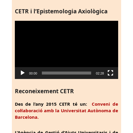
CETR i l’Epistemologia Axiològica
Reproductor
de
vídeo
00:00
02:28
Reconeixement CETR
Des de l’any 2015 CETR té un:
Conveni de
col·laboració amb la Universitat Autònoma de
Barcelona.
L’Agència de Gestió d’Ajuts Universitaris i de