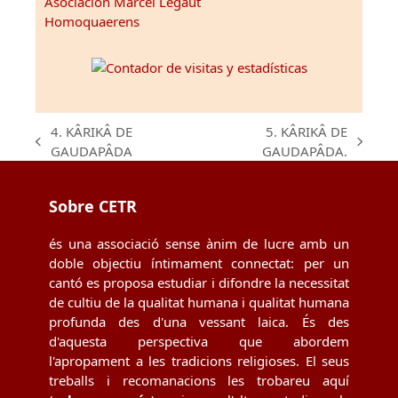
Asociación Marcel Légaut
Homoquaerens
4. KÂRIKÂ DE
5. KÂRIKÂ DE
previous
next
GAUDAPÂDA
GAUDAPÂDA.
post:
post:
Sobre CETR
és una associació sense ànim de lucre amb un
doble objectiu íntimament connectat: per un
cantó es proposa estudiar i difondre la necessitat
de cultiu de la qualitat humana i qualitat humana
profunda des d'una vessant laica. És des
d'aquesta perspectiva que abordem
l'apropament a les tradicions religioses. El seus
treballs i recomanacions les trobareu aquí