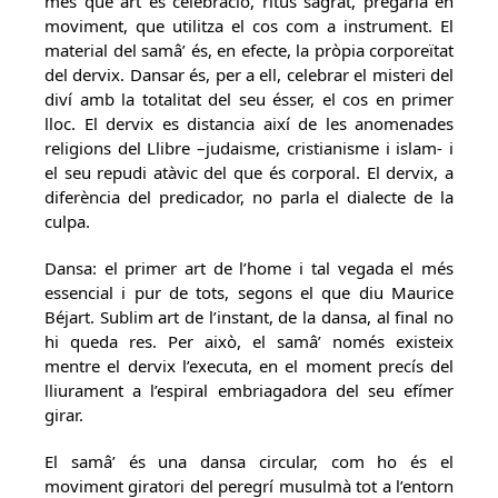
més que art és celebració, ritus sagrat, pregària en
moviment, que utilitza el cos com a instrument. El
material del samâ’ és, en efecte, la pròpia corporeïtat
del dervix. Dansar és, per a ell, celebrar el misteri del
diví amb la totalitat del seu ésser, el cos en primer
lloc. El dervix es distancia així de les anomenades
religions del Llibre –judaisme, cristianisme i islam- i
el seu repudi atàvic del que és corporal. El dervix, a
diferència del predicador, no parla el dialecte de la
culpa.
Dansa: el primer art de l’home i tal vegada el més
essencial i pur de tots, segons el que diu Maurice
Béjart. Sublim art de l’instant, de la dansa, al final no
hi queda res. Per això, el samâ’ només existeix
mentre el dervix l’executa, en el moment precís del
lliurament a l’espiral embriagadora del seu efímer
girar.
El samâ’ és una dansa circular, com ho és el
moviment giratori del peregrí musulmà tot a l’entorn