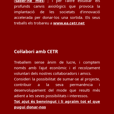
(
saber-ne més
) ; i per l'altre estudiar els
profunds canvis axiològics que provoca la
implantació de les societats d’innovació
accelerada per donar-los una sortida. Els seus
treballs els trobareu a
www.ea.cetr.net
Col·labori amb CETR
Treballem sense ànim de lucre, i comptem
només amb l'ajut econòmic i el recolzament
voluntari dels nostres col·laboradors i amics.
Consideri la possibilitat de sumar-se al projecte,
contribuir a la seva permanència i
desenvolupament del mode que resulti més
adient a les seves possibilitats i interessos.
Tot ajut és benvingut i li agraïm tot el que
pugui donar-nos