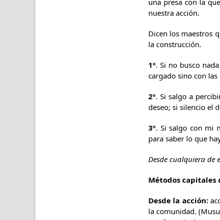
una presa con la que 
nuestra acción.
Dicen los maestros q
la construcción.
1º
. Si no busco nada
cargado sino con las 
2º
. Si salgo a percib
deseo; si silencio el
3º
. Si salgo con mi
para saber lo que hay,
Desde cualquiera de e
Métodos capitales 
Desde la acción:
acc
la comunidad. (Musu