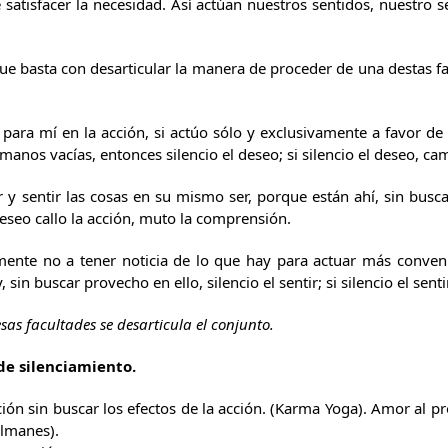
satisfacer la necesidad. Así actúan nuestros sentidos, nuestro s
ue basta con desarticular la manera de proceder de una destas fa
 para mí en la acción, si actúo sólo y exclusivamente a favor de 
manos vacías, entonces silencio el deseo; si silencio el deseo, ca
ir y sentir las cosas en su mismo ser, porque están ahí, sin buscar
 deseo callo la acción, muto la comprensión.
 mente no a tener noticia de lo que hay para actuar más conven
 sin buscar provecho en ello, silencio el sentir; si silencio el sentir
sas facultades se desarticula el conjunto.
de silenciamiento.
ión sin buscar los efectos de la acción. (Karma Yoga). Amor al pró
lmanes).