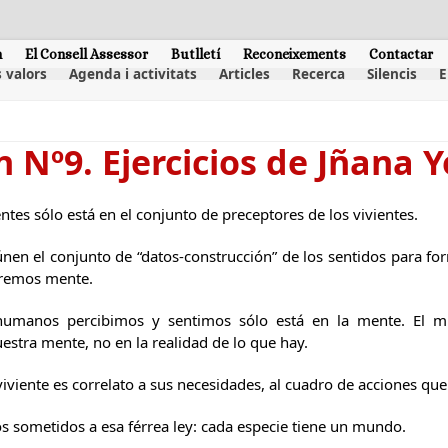
m
El Consell Assessor
Butlletí
Reconeixements
Contactar
 valors
Agenda i activitats
Articles
Recerca
Silencis
E
n Nº9. Ejercicios de Jñana 
ntes sólo está en el conjunto de preceptores de los vivientes.
únen el conjunto de “datos-construcción” de los sentidos para fo
maremos mente.
umanos percibimos y sentimos sólo está en la mente. El mu
uestra mente, no en la realidad de lo que hay.
viente es correlato a sus necesidades, al cuadro de acciones que
sometidos a esa férrea ley: cada especie tiene un mundo.