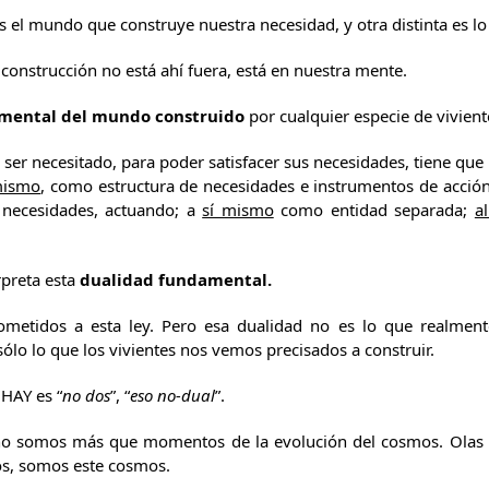
s el mundo que construye nuestra necesidad, y otra distinta es lo
construcción no está ahí fuera, está en nuestra mente.
amental del mundo construido
por cualquier especie de vivient
n ser necesitado, para poder satisfacer sus necesidades, tiene que
mismo
, como estructura de necesidades e instrumentos de acció
s necesidades, actuando; a
sí mismo
como entidad separada;
a
rpreta esta
dualidad fundamental.
metidos a esta ley. Pero esa dualidad no es lo que realmente
sólo lo que los vivientes nos vemos precisados a construir.
HAY es “
no dos
”, “
eso no-dual
”.
 no somos más que momentos de la evolución del cosmos. Ola
os, somos este cosmos.