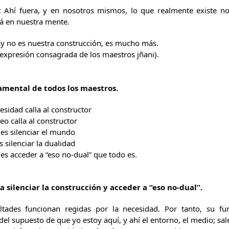
hí fuera, y en nosotros mismos, lo que realmente existe no 
tá en nuestra mente.
y no es nuestra construcción, es mucho más.
 expresión consagrada de los maestros jñani).
mental de todos los maestros.
esidad calla al constructor
eo calla al constructor
r es silenciar el mundo
s silenciar la dualidad
d es acceder a “eso no-dual” que todo es.
silenciar la construcción y acceder a “eso no-dual”.
ltades funcionan regidas por la necesidad. Por tanto, su f
el supuesto de que yo estoy aquí, y ahí el entorno, el medio; sa