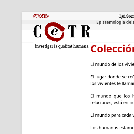
Skip
to
content
Qui So
Instagram
Twitter
Facebook
RSS
Epistemologia dels
Colecció
El mundo de los vivie
El lugar donde se re
los vivientes le lla
El mundo que los h
relaciones, está en n
El mundo para cada vi
Los humanos estamos 