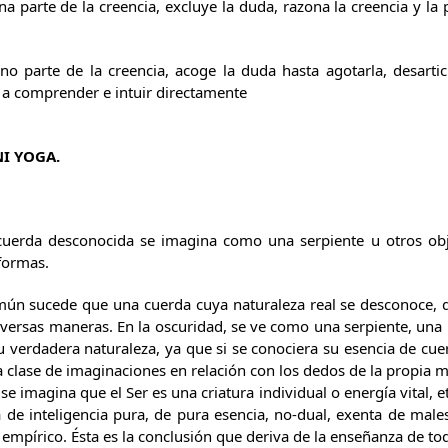
na parte de la creencia, excluye la duda, razona la creencia y la
no parte de la creencia, acoge la duda hasta agotarla, desartic
r a comprender e intuir directamente
NI YOGA.
erda desconocida se imagina como una serpiente u otros objet
formas.
mún sucede que una cuerda cuya naturaleza real se desconoce, d
diversas maneras. En la oscuridad, se ve como una serpiente, una
 verdadera naturaleza, ya que si se conociera su esencia de cue
a clase de imaginaciones en relación con los dedos de la propia 
 imagina que el Ser es una criatura individual o energía vital, 
 de inteligencia pura, de pura esencia, no-dual, exenta de mal
 empírico. Ésta es la conclusión que deriva de la enseñanza de to