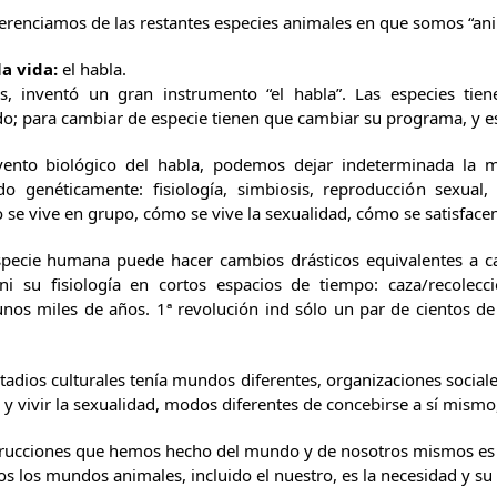
renciamos de las restantes especies animales en que somos “anima
la vida:
el habla.
s, inventó un gran instrumento “el habla”. Las especies ti
o; para cambiar de especie tienen que cambiar su programa, y es
vento biológico del habla, podemos dejar indeterminada la m
 genéticamente: fisiología, simbiosis, reproducción sexual
se vive en grupo, cómo se vive la sexualidad, cómo se satisface
especie humana puede hacer cambios drásticos equivalentes a c
i su fisiología en cortos espacios de tiempo: caza/recolecc
gunos miles de años. 1ª revolución ind sólo un par de cientos 
adios culturales tenía mundos diferentes, organizaciones sociale
 y vivir la sexualidad, modos diferentes de concebirse a sí mismo,
trucciones que hemos hecho del mundo y de nosotros mismos es 
os los mundos animales, incluido el nuestro, es la necesidad y su