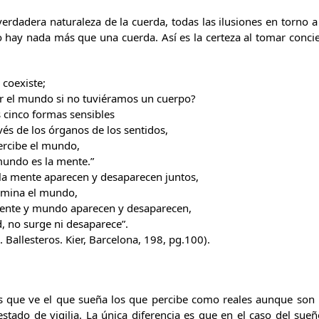
erdadera naturaleza de la cuerda, todas las ilusiones en torno a
no hay nada más que una cuerda. Así es la certeza al tomar conci
 coexiste;
 el mundo si no tuviéramos un cuerpo?
s cinco formas sensibles
és de los órganos de los sentidos,
ercibe el mundo,
mundo es la mente.”
la mente aparecen y desaparecen juntos,
lumina el mundo,
mente y mundo aparecen y desaparecen,
, no surge ni desaparece”.
Ballesteros. Kier, Barcelona, 198, pg.100).
os que ve el que sueña los que percibe como reales aunque son 
estado de vigilia. La única diferencia es que en el caso del sue