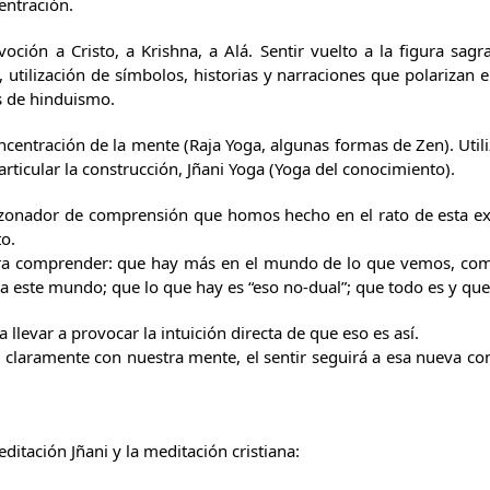
entración.
oción a Cristo, a Krishna, a Alá. Sentir vuelto a la figura sagr
, utilización de símbolos, historias y narraciones que polarizan 
as de hinduismo.
centración de la mente (Raja Yoga, algunas formas de Zen). Utili
rticular la construcción, Jñani Yoga (Yoga del conocimiento).
zonador de comprensión que homos hecho en el rato de esta expo
o.
a comprender: que hay más en el mundo de lo que vemos, com
 a este mundo; que lo que hay es “eso no-dual”; que todo es y qu
levar a provocar la intuición directa de que eso es así.
lo claramente con nuestra mente, el sentir seguirá a esa nueva c
editación Jñani y la meditación cristiana: