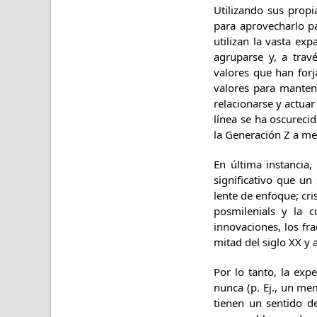
Utilizando sus prop
para aprovecharlo p
utilizan la vasta ex
agruparse y, a trav
valores que han for
valores para manten
relacionarse y actuar
línea se ha oscureci
la Generación Z a me
En última instancia
significativo que u
lente de enfoque; cri
posmilenials y la 
innovaciones, los fr
mitad del siglo XX y 
Por lo tanto, la exp
nunca (p. Ej., un me
tienen un sentido de