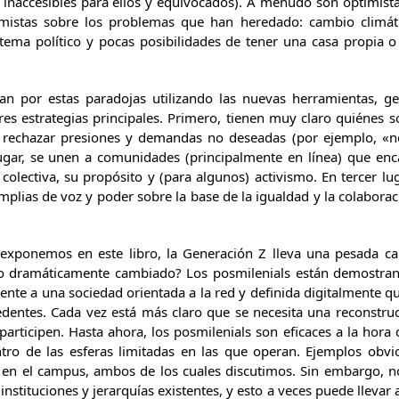
inaccesibles para ellos y equivocados). A menudo son optimista
istas sobre los problemas que han heredado: cambio climático,
istema político y pocas posibilidades de tener una casa propia o
n por estas paradojas utilizando las nuevas herramientas, ge
s estrategias principales. Primero, tienen muy claro quiénes s
y rechazar presiones y demandas no deseadas (por ejemplo, «n
ugar, se unen a comunidades (principalmente en línea) que enc
colectiva, su propósito y (para algunos) activismo. En tercer lu
mplias de voz y poder sobre la base de la igualdad y la colabora
xponemos en este libro, la Generación Z lleva una pesada ca
o dramáticamente cambiado? Los posmilenials están demostran
ente a una sociedad orientada a la red y definida digitalmente q
edentes. Cada vez está más claro que se necesita una reconstruc
participen. Hasta ahora, los posmilenials son eficaces a la hora
tro de las esferas limitadas en las que operan. Ejemplos obvi
il en el campus, ambos de los cuales discutimos. Sin embargo,
instituciones y jerarquías existentes, y esto a veces puede lleva