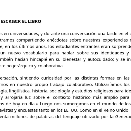
ESCRIBIR EL LIBRO
s en universidades, y durante una conversación una tarde en el
ramos compartiendo anécdotas sobre nuestras experiencias d
, en los últimos años, los estudiantes entrantes eran sorprend
 un nuevo vocabulario para hablar sobre sus identidades y 
ambién hacían hincapié en su bienestar y autocuidado; y se i
te no jerárquica y colaborativa.
ersación, sintiendo curiosidad por las distintas formas en las
rnos en nuestro propio trabajo colaborativo. Utilizaríamos l
a, lingüística, historia, sociología y estudios religiosos para id
 y arrojaría luz sobre el contexto histórico más amplio pa
ños de hoy en día.» Luego nos sumergimos en el mundo de los 
revistas y encuestas tanto en los EE. UU. Como en el Reino Unido
enta millones de palabras del lenguaje utilizado por la Genera