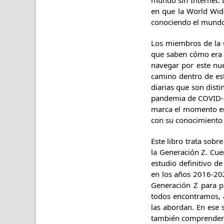
mundo sin Internet. 
en que la World Wid
conociendo el mundo c
Los miembros de la 
que saben cómo era l
navegar por este nu
camino dentro de est
diarias que son dist
pandemia de COVID-19
marca el momento en 
con su conocimiento 
Este libro trata sob
la Generación Z. Cu
estudio definitivo d
en los años 2016-202
Generación Z para p
todos encontramos, 
las abordan. En ese 
también comprender 