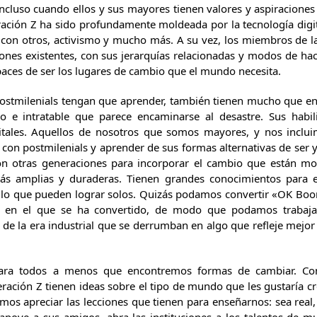
ncluso cuando ellos y sus mayores tienen valores y aspiraciones
eración Z ha sido profundamente moldeada por la tecnología dig
n con otros, activismo y mucho más. A su vez, los miembros de 
ones existentes, con sus jerarquías relacionadas y modos de hac
paces de ser los lugares de cambio que el mundo necesita.
ostmilenials tengan que aprender, también tienen mucho que en
e intratable que parece encaminarse al desastre. Sus habil
itales. Aquellos de nosotros que somos mayores, y nos inclui
con postmilenials y aprender de sus formas alternativas de ser y 
con otras generaciones para incorporar el cambio que están m
s amplias y duraderas. Tienen grandes conocimientos para e
e lo que pueden lograr solos. Quizás podamos convertir «OK Boo
o en el que se ha convertido, de modo que podamos trabajar
es de la era industrial que se derrumban en algo que refleje mej
para todos a menos que encontremos formas de cambiar. Como
ación Z tienen ideas sobre el tipo de mundo que les gustaría cr
mos apreciar las lecciones que tienen para enseñarnos: sea real,