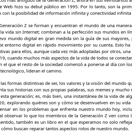
Los más antiguos de la Generación Z, ahora en sus veintitantos a
e Web hizo su debut público en 1995. Por lo tanto, son la prim
on la posibilidad de información infinita y conectividad infinita d
Generación Z se forman y encuentran el mundo de una manera r
a vida sin Internet; combinan a la perfección sus mundos en lín
evo mundo digital en gran medida sin la guía de sus mayores, 
e entorno digital en rápido movimiento por su cuenta. Esto ha 
intivas para ellos, aunque cada vez más adoptadas por otros, una
, cuando muchos más aspectos de la vida de todos se conectaron
el que el resto de la sociedad comenzó a ponerse al día con lo
tecnológico, lideran el camino.
re las formas distintivas de ser, los valores y la visión del mu
enta sus historias con sus propias palabras, sus memes y mucho
e esta generación; es, más bien, una instantánea de la vida de 
0, explorando quiénes son y cómo se desenvuelven en su vida dia
ensar en los problemas que enfrenta nuestro mundo hoy, inclu
al observar lo que los miembros de la Generación Z ven como 
sentido, también es un libro en el que esperamos no solo refleja
cómo buscan reparar tantos aspectos rotos de nuestro mundo.