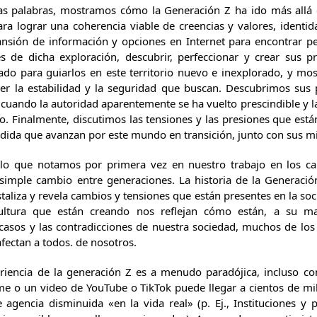
ias palabras, mostramos cómo la Generación Z ha ido más all
ara lograr una coherencia viable de creencias y valores, ident
pansión de información y opciones en Internet para encontrar p
és de dicha exploración, descubrir, perfeccionar y crear sus p
jado para guiarlos en este territorio nuevo e inexplorado, y m
er la estabilidad y la seguridad que buscan. Descubrimos sus
 cuando la autoridad aparentemente se ha vuelto prescindible y la
do. Finalmente, discutimos las tensiones y las presiones que e
dida que avanzan por este mundo en transición, junto con sus mi
, lo que notamos por primera vez en nuestro trabajo en los
n simple cambio entre generaciones. La historia de la Generac
staliza y revela cambios y tensiones que están presentes en la s
cultura que están creando nos reflejan cómo están, a su man
acasos y las contradicciones de nuestra sociedad, muchos de lo
afectan a todos. de nosotros.
eriencia de la generación Z es a menudo paradójica, incluso co
me o un video de YouTube o TikTok puede llegar a cientos de mil
 agencia disminuida «en la vida real» (p. Ej., Instituciones y 