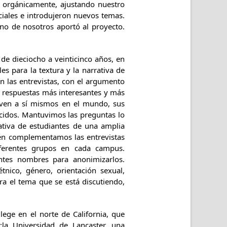
to orgánicamente, ajustando nuestro
ciales e introdujeron nuevos temas.
uno de nosotros aportó al proyecto.
de dieciocho a veinticinco años, en
s para la textura y la narrativa de
an las entrevistas, con el argumento
n respuestas más interesantes y más
e ven a sí mismos en el mundo, sus
ocidos. Mantuvimos las preguntas lo
tiva de estudiantes de una amplia
ién complementamos las entrevistas
iferentes grupos en cada campus.
ntes nombres para anonimizarlos.
nico, género, orientación sexual,
a el tema que se está discutiendo,
ege en el norte de California, que
;la Universidad de Lancaster, una