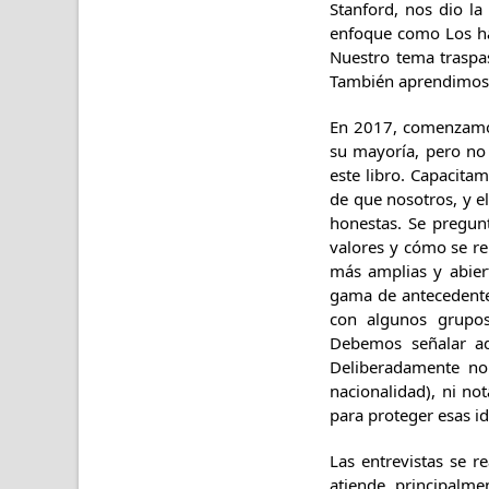
Stanford, nos dio la
enfoque como Los hal
Nuestro tema traspas
También aprendimos d
En 2017, comenzamos 
su mayoría, pero no 
este libro. Capacitam
de que nosotros, y e
honestas. Se pregun
valores y cómo se re
más amplias y abier
gama de antecedente
con algunos grupos
Debemos señalar aq
Deliberadamente no 
nacionalidad), ni n
para proteger esas i
Las entrevistas se r
atiende principalme