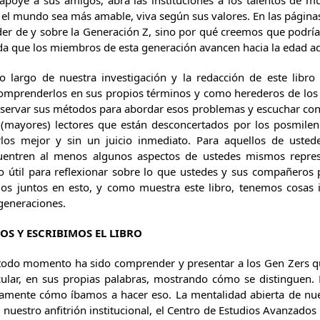
 apoye a sus amigos, abra las instituciones a los talentos de 
 el mundo sea más amable, viva según sus valores. En las página
r de y sobre la Generación Z, sino por qué creemos que podría
da que los miembros de esta generación avancen hacia la edad adu
o largo de nuestra investigación y la redacción de este libro 
comprenderlos en sus propios términos y como herederos de lo
ervar sus métodos para abordar esos problemas y escuchar con r
 (mayores) lectores que están desconcertados por los posmileni
os mejor y sin un juicio inmediato. Para aquellos de ustede
entren al menos algunos aspectos de ustedes mismos repres
o útil para reflexionar sobre lo que ustedes y sus compañeros 
s juntos en esto, y como muestra este libro, tenemos cosas
 generaciones.
S Y ESCRIBIMOS EL LIBRO
 todo momento ha sido comprender y presentar a los Gen Zers 
icular, en sus propias palabras, mostrando cómo se distinguen
tamente cómo íbamos a hacer eso. La mentalidad abierta de nue
e nuestro anfitrión institucional, el Centro de Estudios Avanzad