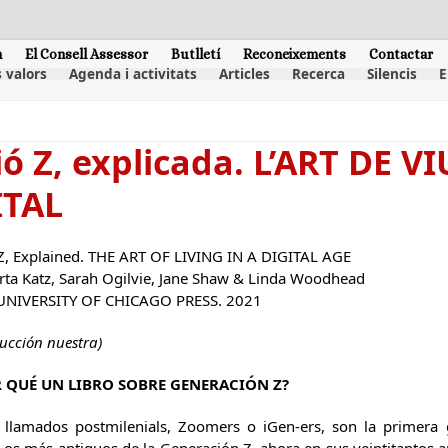
m
El Consell Assessor
Butlletí
Reconeixements
Contactar
 valors
Agenda i activitats
Articles
Recerca
Silencis
E
ó Z, explicada. L’ART DE 
ITAL
Z, Explained. THE ART OF LIVING IN A DIGITAL AGE
rta Katz, Sarah Ogilvie, Jane Shaw & Linda Woodhead
UNIVERSITY OF CHICAGO PRESS. 2021
ucción nuestra)
 QUÉ UN LIBRO SOBRE GENERACIÓN Z?
llamados postmilenials, Zoomers o iGen-ers, son la primera