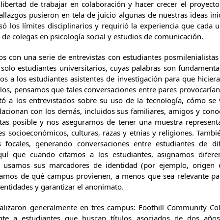
 libertad de trabajar en colaboración y hacer crecer el proyec
lazgos pusieron en tela de juicio algunas de nuestras ideas ini
ó los límites disciplinarios y requirió la experiencia que cada 
e colegas en psicología social y estudios de comunicación.
con una serie de entrevistas con estudiantes posmilenialistas 
solo estudiantes universitarios, cuyas palabras son fundamentale
os a los estudiantes asistentes de investigación para que hicier
llos, pensamos que tales conversaciones entre pares provocaría
tó a los entrevistados sobre su uso de la tecnología, cómo s
lacionan con los demás, incluidos sus familiares, amigos y con
tas posible y nos aseguramos de tener una muestra representa
s socioeconómicos, culturas, razas y etnias y religiones. Tamb
 focales, generando conversaciones entre estudiantes de d
uí que cuando citamos a los estudiantes, asignamos difere
usamos sus marcadores de identidad (por ejemplo, origen ét
otamos de qué campus provienen, a menos que sea relevante par
dentidades y garantizar el anonimato.
ealizaron generalmente en tres campus: Foothill Community Coll
nte a estudiantes que buscan títulos asociados de dos años