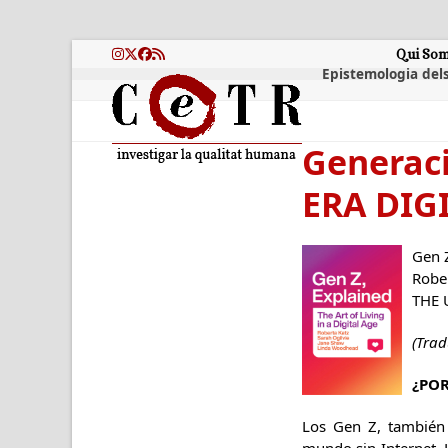
Skip
to
content
Qui So
Instagram
Twitter
Facebook
RSS
Epistemologia dels
Generaci
ERA DIG
Gen 
Robe
THE 
(Trad
¿POR
Los Gen Z, también 