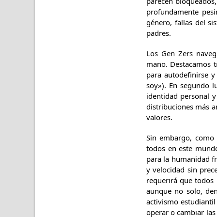
parecen bloqueados, 
profundamente pesim
género, fallas del s
padres.
Los Gen Zers navega
mano. Destacamos tre
para autodefinirse 
soy»). En segundo l
identidad personal y 
distribuciones más a
valores.
Sin embargo, como e
todos en este mund
para la humanidad fr
y velocidad sin prec
requerirá que todos 
aunque no solo, den
activismo estudiant
operar o cambiar las 