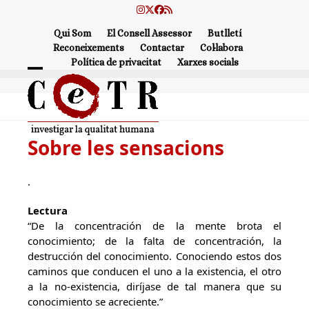
Skip
Instagram
Twitter
Facebook
RSS
to
Qui Som
El Consell Assessor
Butlletí
content
Reconeixements
Contactar
Col·labora
Política de privacitat
Xarxes socials
Open
Close
mobile
mobile
menu
menu
Sobre les sensacions
.
Lectura
“De la concentración de la mente brota el
conocimiento; de la falta de concentración, la
destrucción del conocimiento. Conociendo estos dos
caminos que conducen el uno a la existencia, el otro
a la no-existencia, diríjase de tal manera que su
conocimiento se acreciente.”