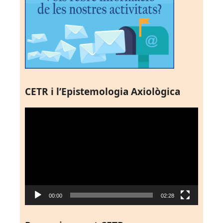
CETR i l’Epistemologia Axiològica
Reproductor
de
vídeo
00:00
02:28