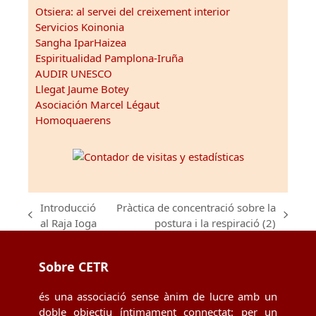
Otsiera: al servei del creixement interior
Servicios Koinonia
Sangha IparHaizea
Espiritualidad Pamplona-Iruña
AUDIR UNESCO
Llegat Jaume Botey
Asociación Marcel Légaut
Homoquaerens
Introducció
Pràctica de concentració sobre la
previous
next
al Raja Ioga
postura i la respiració (2)
post:
post:
Sobre CETR
és una associació sense ànim de lucre amb un
doble objectiu íntimament connectat: per un