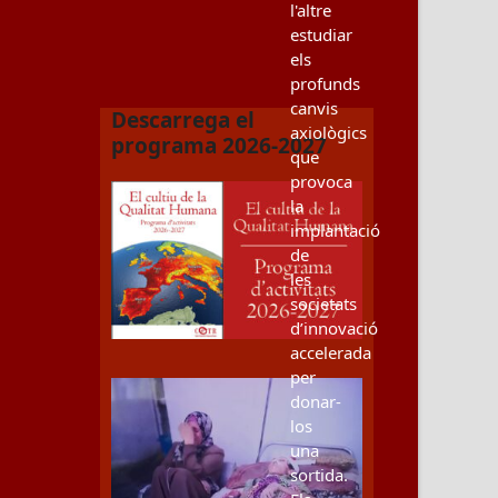
l'altre
estudiar
els
profunds
canvis
Descarrega el
axiològics
programa 2026-2027
que
provoca
la
implantació
de
les
societats
d’innovació
accelerada
per
donar-
los
una
sortida.