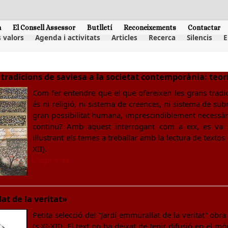
m
El Consell Assessor
Butlletí
Reconeixements
Contactar
 valors
Agenda i activitats
Articles
Recerca
Silencis
E
 tradicions de saviesa a la societat contemporània: teori
Com fer entendre que el que ofereixen les grans tradic
és ni religió, ni sistema de creences, ni sistema de sub
gran possibilitat humana, imprescindiblement necessària
continu? Amb aquest interrogant com a eix, es va 
il·lustrant els temes a treballar amb la lectura de text
XII).
Llegir més
at de la veritat»
Petita selecció del "Jardí emmurallat de la veritat" obr
(s.XI-XII). El text no ha deixat de tenir difusió en el 