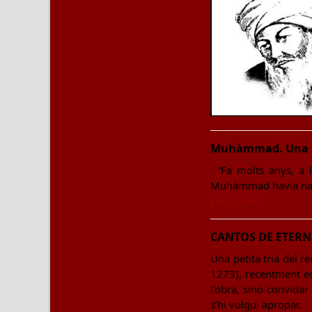
Muhàmmad. Una s
“Fa molts anys, a 
Muhàmmad havia nascu
Llegir més
CANTOS DE ETERNI
Una petita tria del r
1273), recentment ed
l’obra, sinó convidar
s’hi vulgui apropar.