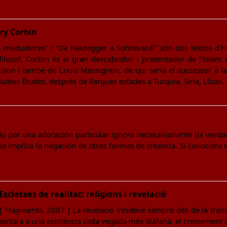
ry Corbin
us mediadores" i "De Heidegger a Sohravardî" són dos textos d'
filosof, Corbin és el gran descubridor i presentador de l'Islam 
ilson i també de Louis Massignon, de qui seria el successor a la
uates Études, després de llargues estades a Turquia, Siria, Líban, 
 por una adoración particular ignora necesariamente (la verdad 
a implica la negación de otras formas de creencia. Si conociera e
cletxes de realitat: religions i revelació
 [ Fragmenta, 2007 ] La revelació s'esdevé sempre des de la transp
'obertura a una existència cada vegada més diàfana, el creixemen