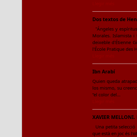
Llegir més
Dos textos de Hen
"Ángeles y espírit
Morales. Islamista i 
deixeble d'Étienne G
l'École Pratique des H
Llegir més
Ibn Arabí
Quien queda atrapado
los mismo, su creenci
“el color del…
Llegir més
XAVIER MELLONI. Es
Una petita selecció
que està en joc és l