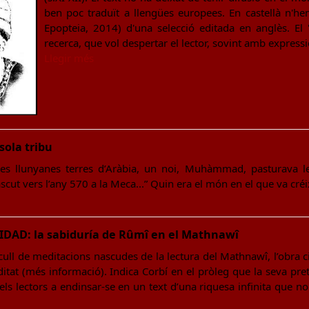
ben poc traduït a llengües europees. En castellà n'he
Epopteia, 2014) d'una selecció editada en anglès. El 
recerca, que vol despertar el lector, sovint amb express
Llegir més
ola tribu
les llunyanes terres d’Aràbia, un noi, Muhàmmad, pasturava le
t vers l’any 570 a la Meca...” Quin era el món en el que va c
DAD: la sabiduría de Rûmî en el Mathnawî
ecull de meditacions nascudes de la lectura del Mathnawî, l’obra
itat (més informació). Indica Corbí en el pròleg que la seva pre
 els lectors a endinsar-se en un text d’una riquesa infinita que no 