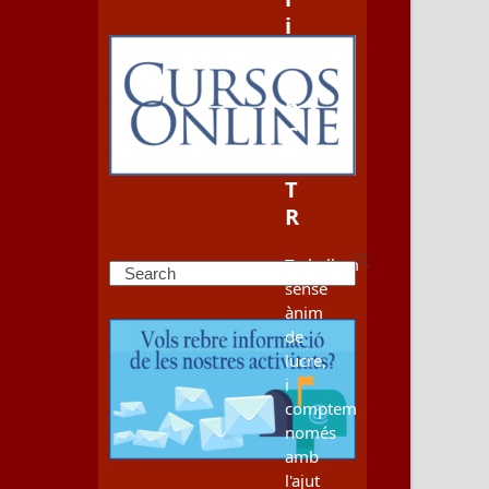
i
a
m
b
C
E
T
R
Treballem
Search
sense
ànim
de
lucre,
i
comptem
només
amb
l'ajut