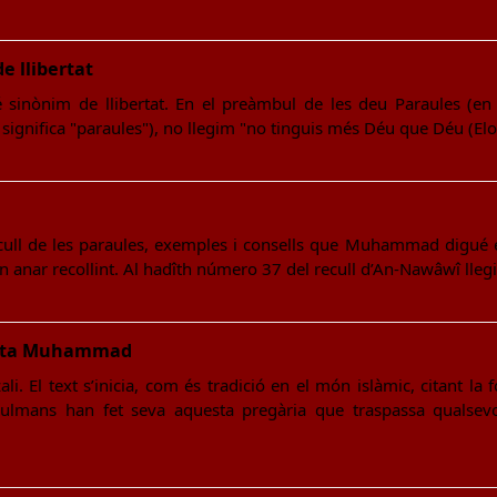
e llibertat
 sinònim de llibertat. En el preàmbul de les deu Paraules (e
ignifica "paraules"), no llegim "no tinguis més Déu que Déu (Elo
ecull de les paraules, exemples i consells que Muhammad digué el
en anar recollint. Al hadîth número 37 del recull d’An-Nawâwî lle
ofeta Muhammad
ali. El text s’inicia, com és tradició en el món islàmic, citant la
lmans han fet seva aquesta pregària que traspassa qualsevol