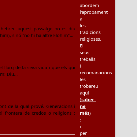
abordem
l'apropament
a
les
n hebreu aquest passatge no es diu
tradicions
him), sinó "no hi ha altre Elohim"…
religioses.
El
seus
treballs
i
 llarg de la seva vida i que els qui
recomanacions
gim: Diu…
les
trobareu
aquí
(
saber-
 font de la qual prové. Generacions i
ne
 frontera de credos o religions :
més
)
;
i
per