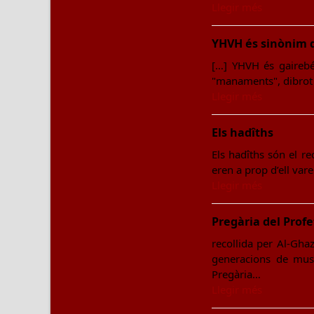
Llegir més
YHVH és sinònim d
[…] YHVH és gairebé
"manaments", dibrot s
Llegir més
Els hadîths
Els hadîths són el r
eren a prop d’ell var
Llegir més
Pregària del Pr
recollida per Al-Ghaz
generacions de musu
Pregària…
Llegir més