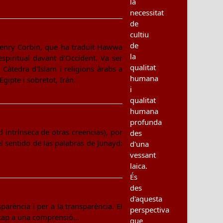
la
necessitat
de
cultiu
de
Henry Corbin, que ha traduït Hawwa
la
espiritual davant d'Occident. Va ser
qualitat
 Càtedra d'Islam i religions àrabs a
humana
Egipte i sobretot, Irán.
i
qualitat
humana
profunda
intrínseca de otras creencias), por
des
l sentido de las palabras de Junayd:
d'una
vessant
laica.
És
des
d'aquesta
arència i per a la transparència. El
perspectiva
t cap a una comprensió…
que