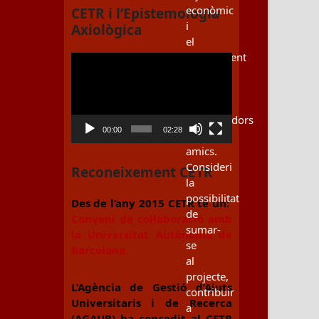
econòmic
CETR i l’Epistemologia
i
Axiològica
el
recolzament
Reproductor
voluntari
de
dels
vídeo
nostres
col·laboradors
00:00
02:28
i
amics.
Consideri
Reconeixement CETR
la
possibilitat
Des de l’any 2015 CETR té un:
de
Conveni de col·laboració amb
sumar-
la Universitat Autònoma de
se
Barcelona.
al
projecte,
L’Agència de Gestió d’Ajuts
contribuir
Universitaris i de Recerca
a
(AGAUR) ha concedit al CETR